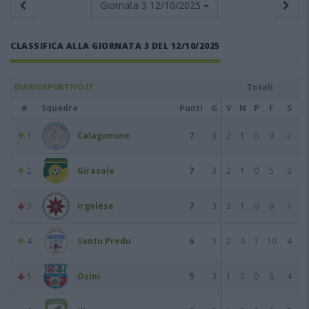
Giornata 3
12/10/2025
CLASSIFICA ALLA GIORNATA 3 DEL 12/10/2025
DIARIOSPORTIVO.IT
Totali
#
Squadra
Punti
G
V
N
P
F
S
1
Calagonone
7
3
2
1
0
9
2
2
Girasole
7
3
2
1
0
5
2
3
Irgolese
7
3
2
1
0
9
7
4
Santu Predu
6
3
2
0
1
10
4
5
Osini
5
3
1
2
0
8
4