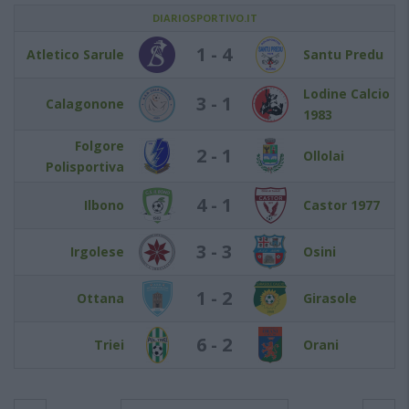
DIARIOSPORTIVO.IT
1 - 4
Atletico Sarule
Santu Predu
Lodine Calcio
3 - 1
Calagonone
1983
Folgore
2 - 1
Ollolai
Polisportiva
4 - 1
Ilbono
Castor 1977
3 - 3
Irgolese
Osini
1 - 2
Ottana
Girasole
6 - 2
Triei
Orani