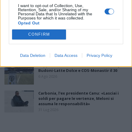
I want to opt-out of Collection, Use,
L'Ossese si prepara all'esordio in D: Forzati,
Retention, Sale, and/or Sharing of my
Personal Data that Is Unrelated with the
Cabrera, Tesio, Limongelli, Bolzicco e tanti
Purposes for which it was collected.
giovani tra i…
Opted Out
7 Ago 2026
CONFIRM
Le 5 sarde ancora nel girone G con 8 squadre
laziali, 4 campane e la novità dei molisani del
Venafro
6 Ago 2026
Data Deletion
Data Access
Privacy Policy
Coppa Italia: Aranova-Ossese il 23, i derby
Budoni-Latte Dolce e COS-Monastir il 30
6 Ago 2026
Carbonia, l'ex presidente Canu: «Lasciai i
soldi per pagare le vertenze, Meloni si
assuma le responsabilità»
31 Lug 2026