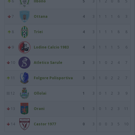
6
Ilbono
5
3
1
2
0
8
5
7
Ottana
4
3
1
1
1
6
3
8
Triei
4
3
1
1
1
8
8
9
Lodine Calcio 1983
4
3
1
1
1
5
6
10
Atletico Sarule
3
3
1
0
2
4
7
11
Folgore Polisportiva
3
3
1
0
2
2
7
12
Ollolai
1
3
0
1
2
3
9
13
Orani
1
3
0
1
2
3
11
14
Castor 1977
0
3
0
0
3
5
10