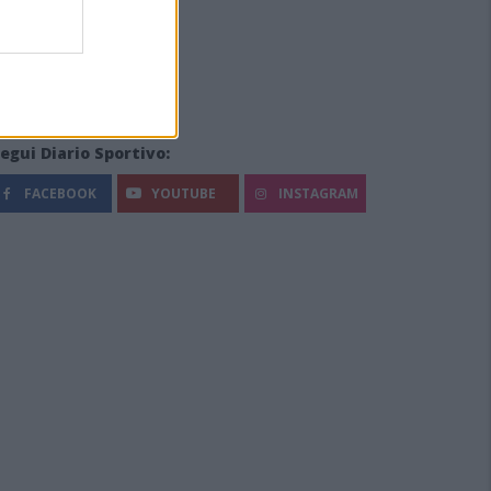
egui Diario Sportivo:
FACEBOOK
YOUTUBE
INSTAGRAM