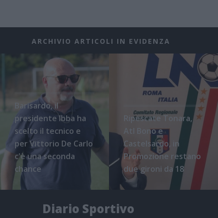
ARCHIVIO ARTICOLI IN EVIDENZA
Barisardo, il
presidente Ibba ha
Ripescate Tonara,
scelto il tecnico e
Atl Bono e
per Vittorio De Carlo
Castelsardo, in
c'è una seconda
Promozione restano
chance
due gironi da 18
Diario Sportivo