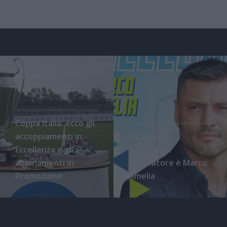
Coppa Italia: ecco gli
accoppiamenti in
Olbia, ecco
Eccellenza e gli
l'ufficialità:
abbinamenti in
l'allenatore è Marco
Promozione
Amelia