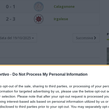
0 - 1
Calagonone
2 - 3
Irgolese
P
data del
19/10/2025
Successiva
Totali
Casa
Trasferta
rtivo -
Do Not Process My Personal Information
G
V
N
P
F
S
V
N
P
F
S
V
N
P
F
S
4
3
1
0
10
2
2
0
0
8
1
1
1
0
2
1
to opt-out of the sale, sharing to third parties, or processing of your per
formation for targeted advertising by us, please use the below opt-out s
r selection. Please note that after your opt-out request is processed y
4
3
1
0
11
5
0
1
0
1
1
3
0
0
10
4
eing interest-based ads based on personal information utilized by us or
disclosed to third parties prior to your opt-out. You may separately opt-