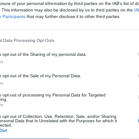
4
3
1
0
12
9
1
1
0
5
4
2
0
0
7
5
losure of your personal information by third parties on the IAB’s list of
. This information may also be disclosed by us to third parties on the
IA
Participants
that may further disclose it to other third parties.
4
2
2
0
9
5
1
1
0
6
3
1
1
0
3
2
4
2
0
2
10
5
1
0
1
5
2
1
0
1
5
3
l Data Processing Opt Outs
4
2
0
2
5
7
1
0
1
3
5
1
0
1
2
2
o opt-out of the Sharing of my personal data.
In
4
1
2
1
8
5
1
0
1
4
1
0
2
0
4
4
o opt-out of the Sale of my Personal Data.
4
1
2
1
6
3
1
0
1
5
2
0
2
0
1
1
In
to opt-out of processing my Personal Data for Targeted
4
1
1
2
10
11
1
1
1
9
6
0
0
1
1
5
ing.
In
4
1
1
2
8
12
1
0
1
5
7
0
1
1
3
5
o opt-out of Collection, Use, Retention, Sale, and/or Sharing
ersonal Data that Is Unrelated with the Purposes for which it
lected.
4
1
0
3
8
11
1
0
1
6
5
0
0
2
2
6
Out