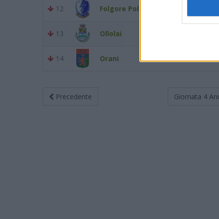
12
Folgore Polisportiva
3
13
Ollolai
2
14
Orani
1
Precedente
Giornata 4
An