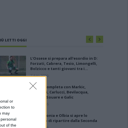
IÙ LETTI OGGI
L'Ossese si prepara all'esordio in D:
Forzati, Cabrera, Tesio, Limongelli,
Bolzicco e tanti giovani tra i…
7 Ago 2026
L'Ilva si completa con Markic,
Contucci, Carlucci, Bevilacqua,
Solinas, Souare e Galic
sonal or
7 Ago 2026
ection to
ou may
Per Carbonia e Olbia si apre lo
 personal
spiraglio di ripartire dalla Seconda
out of the
7 Ago 2026