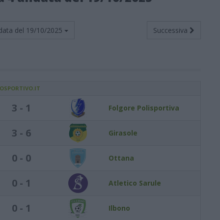
data del
19/10/2025
Successiva
IOSPORTIVO.IT
3 - 1
Folgore Polisportiva
3 - 6
Girasole
0 - 0
Ottana
0 - 1
Atletico Sarule
0 - 1
Ilbono