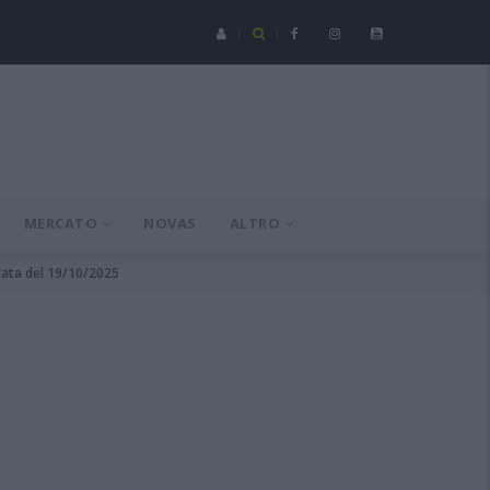
Serie C - Coppa Italia: Spezia-Torres posticipata a domenica 16 a
MERCATO
NOVAS
ALTRO
data del 19/10/2025