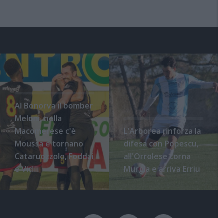
Al Bonorva il bomber
Meloni, nella
Macomerese c'è
L'Arborea rinforza la
Moussa e tornano
difesa con Popescu,
Cataruozzolo, Foddai
all'Orrolese torna
e Vidili
Murgia e arriva Erriu