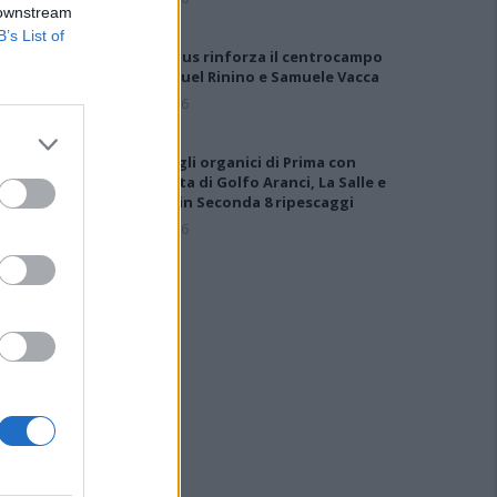
 downstream
B’s List of
Il Selargius rinforza il centrocampo
con Manuel Rinino e Samuele Vacca
6 Ago 2026
Definiti gli organici di Prima con
l'aggiunta di Golfo Aranci, La Salle e
Ottava, in Seconda 8 ripescaggi
7 Ago 2026