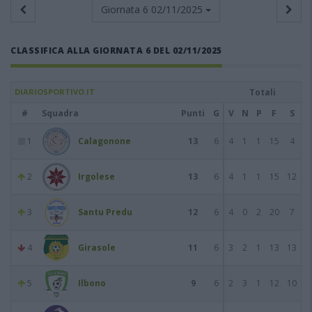
Giornata 6
02/11/2025
CLASSIFICA ALLA GIORNATA 6 DEL 02/11/2025
DIARIOSPORTIVO.IT
Totali
#
Squadra
Punti
G
V
N
P
F
S
1
Calagonone
13
6
4
1
1
15
4
2
Irgolese
13
6
4
1
1
15
12
3
Santu Predu
12
6
4
0
2
20
7
4
Girasole
11
6
3
2
1
13
13
5
Ilbono
9
6
2
3
1
12
10