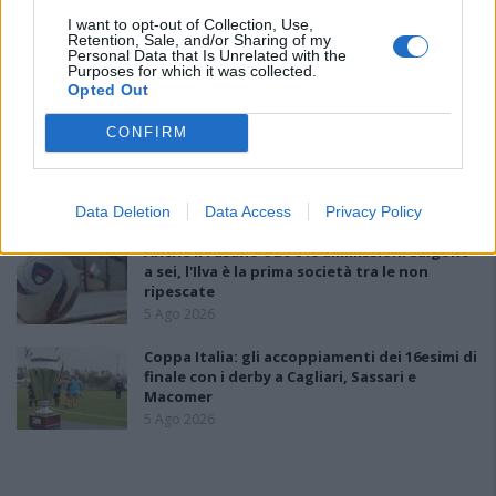
I want to opt-out of Collection, Use,
Retention, Sale, and/or Sharing of my
Il Buddusò in mani sicure con Mario Fadda, il
Personal Data that Is Unrelated with the
Monte Alma riparte da Ivano Falchi
Purposes for which it was collected.
5 Ago 2026
Opted Out
CONFIRM
Le 5 sarde ancora nel girone G con 8 squadre
laziali, 4 campane e la novità dei molisani del
Venafro
6 Ago 2026
Data Deletion
Data Access
Privacy Policy
Anche il Fasano out e le ammissioni salgono
a sei, l'Ilva è la prima società tra le non
ripescate
5 Ago 2026
Coppa Italia: gli accoppiamenti dei 16esimi di
finale con i derby a Cagliari, Sassari e
Macomer
5 Ago 2026