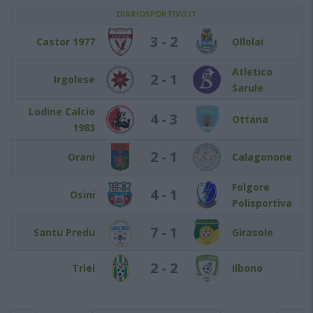
DIARIOSPORTIVO.IT
3 - 2
Castor 1977
Ollolai
Atletico
2 - 1
Irgolese
Sarule
Lodine Calcio
4 - 3
Ottana
1983
2 - 1
Orani
Calagonone
Folgore
4 - 1
Osini
Polisportiva
7 - 1
Santu Predu
Girasole
2 - 2
Triei
Ilbono