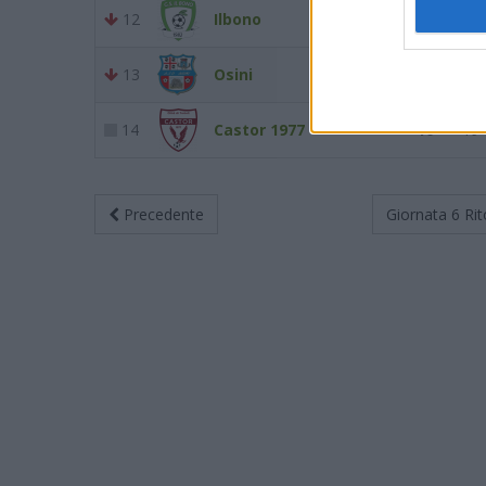
12
Ilbono
16
19
13
Osini
14
19
14
Castor 1977
10
19
Precedente
Giornata 6
Rit