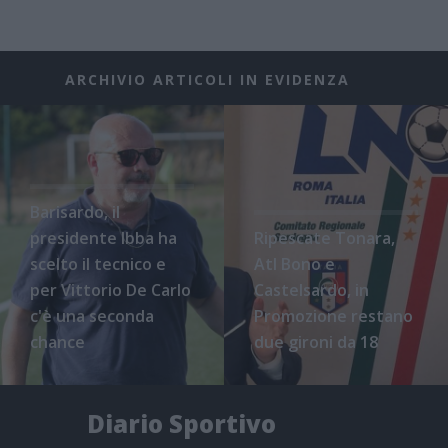
ARCHIVIO ARTICOLI IN EVIDENZA
Barisardo, il
presidente Ibba ha
Ripescate Tonara,
scelto il tecnico e
Atl Bono e
per Vittorio De Carlo
Castelsardo, in
c'è una seconda
Promozione restano
chance
due gironi da 18
Diario Sportivo