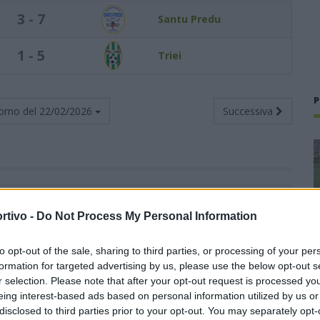
3 - 7
Santu Predu
1 - 5
Triei
P
orno del
22/02/2026
Successiva
Totali
Casa
Trasferta
rtivo -
Do Not Process My Personal Information
V
N
P
F
S
V
N
P
F
S
V
N
P
F
S
to opt-out of the sale, sharing to third parties, or processing of your per
16
1
2
71
24
7
1
1
36
10
9
0
1
35
14
formation for targeted advertising by us, please use the below opt-out s
r selection. Please note that after your opt-out request is processed y
14
3
2
42
16
8
1
1
26
7
6
2
1
16
9
eing interest-based ads based on personal information utilized by us or
disclosed to third parties prior to your opt-out. You may separately opt-