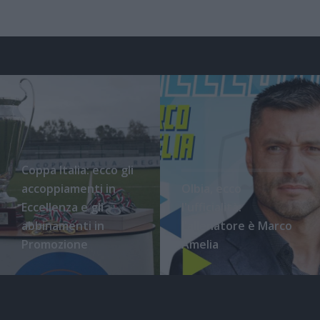
Coppa Italia: ecco gli
accoppiamenti in
Olbia, ecco
Eccellenza e gli
l'ufficialità:
abbinamenti in
l'allenatore è Marco
Promozione
Amelia