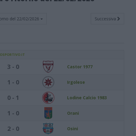
orno del
22/02/2026
Successiva
IOSPORTIVO.IT
3 - 0
Castor 1977
1 - 0
Irgolese
0 - 1
Lodine Calcio 1983
1 - 0
Orani
2 - 0
Osini