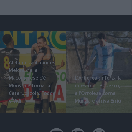
Al Bonorva il bomber
Meloni, nella
Macomerese c'è
L'Arborea rinforza la
Moussa e tornano
difesa con Popescu,
Cataruozzolo, Foddai
all'Orrolese torna
e Vidili
Murgia e arriva Erriu