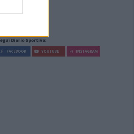
egui Diario Sportivo:
FACEBOOK
YOUTUBE
INSTAGRAM