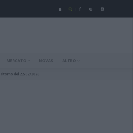
Serie C - Coppa Italia: Spezia-Torres posticipata a domenica 16 a
MERCATO
NOVAS
ALTRO
6 ritorno del 22/02/2026