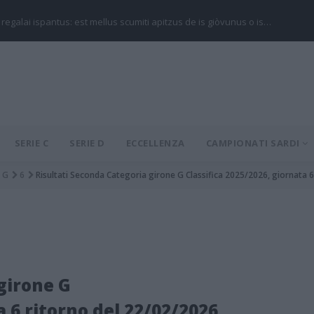
 regalai ispantus: est mellus scumiti apitzus de is giòvunus o is…
SERIE C
SERIE D
ECCELLENZA
CAMPIONATI SARDI
G
6
Risultati Seconda Categoria girone G Classifica 2025/2026, giornata 
girone G
a 6 ritorno del 22/02/2026