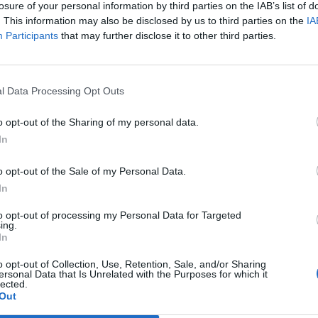
12
4
3
48
30
6
1
2
25
17
6
3
1
23
13
losure of your personal information by third parties on the IAB’s list of
. This information may also be disclosed by us to third parties on the
IA
Participants
that may further disclose it to other third parties.
11
3
5
46
30
5
1
3
19
16
6
2
2
27
14
10
3
6
44
40
5
3
2
23
19
5
0
4
21
21
l Data Processing Opt Outs
10
1
8
34
33
8
0
2
18
11
2
1
6
16
22
o opt-out of the Sharing of my personal data.
In
6
6
7
36
30
4
3
3
24
15
2
3
4
12
15
o opt-out of the Sale of my Personal Data.
7
2
10
27
38
3
1
5
14
16
4
1
5
13
22
In
to opt-out of processing my Personal Data for Targeted
6
3
10
39
52
4
3
2
26
16
2
0
8
13
36
ing.
In
5
4
10
25
39
5
1
4
15
13
0
3
6
10
26
o opt-out of Collection, Use, Retention, Sale, and/or Sharing
ersonal Data that Is Unrelated with the Purposes for which it
lected.
3
7
9
21
30
3
5
2
16
13
0
2
7
5
17
Out