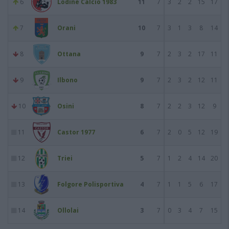
6
Lodine Calcio 1983
11
7
3
2
2
15
17
7
Orani
10
7
3
1
3
8
14
8
Ottana
9
7
2
3
2
17
11
9
Ilbono
9
7
2
3
2
12
11
10
Osini
8
7
2
2
3
12
9
11
Castor 1977
6
7
2
0
5
12
19
12
Triei
5
7
1
2
4
14
20
13
Folgore Polisportiva
4
7
1
1
5
6
17
14
Ollolai
3
7
0
3
4
7
15