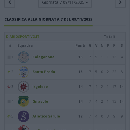
Giornata 7
09/11/2025
CLASSIFICA ALLA GIORNATA 7 DEL 09/11/2025
DIARIOSPORTIVO.IT
Totali
#
Squadra
Punti
G
V
N
P
F
S
1
Calagonone
16
7
5
1
1
16
4
2
Santu Predu
15
7
5
0
2
22
8
3
Irgolese
14
7
4
2
1
17
14
4
Girasole
14
7
4
2
1
15
14
5
Atletico Sarule
12
7
4
0
3
9
9