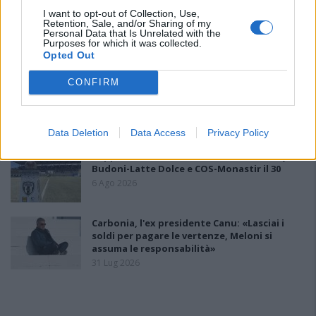
I want to opt-out of Collection, Use,
L'Ossese si prepara all'esordio in D: Forzati,
Retention, Sale, and/or Sharing of my
Personal Data that Is Unrelated with the
Cabrera, Tesio, Limongelli, Bolzicco e tanti
Purposes for which it was collected.
giovani tra i…
Opted Out
7 Ago 2026
CONFIRM
Le 5 sarde ancora nel girone G con 8 squadre
laziali, 4 campane e la novità dei molisani del
Venafro
6 Ago 2026
Data Deletion
Data Access
Privacy Policy
Coppa Italia: Aranova-Ossese il 23, i derby
Budoni-Latte Dolce e COS-Monastir il 30
6 Ago 2026
Carbonia, l'ex presidente Canu: «Lasciai i
soldi per pagare le vertenze, Meloni si
assuma le responsabilità»
31 Lug 2026