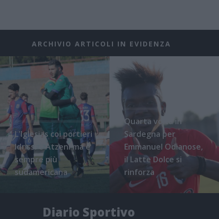
ARCHIVIO ARTICOLI IN EVIDENZA
Quarta volta in
L'Iglesias coi portieri
Sardegna per
Idrissi e Atzeni ma è
Emmanuel Odianose,
sempre più
il Latte Dolce si
sudamericana
rinforza
Diario Sportivo