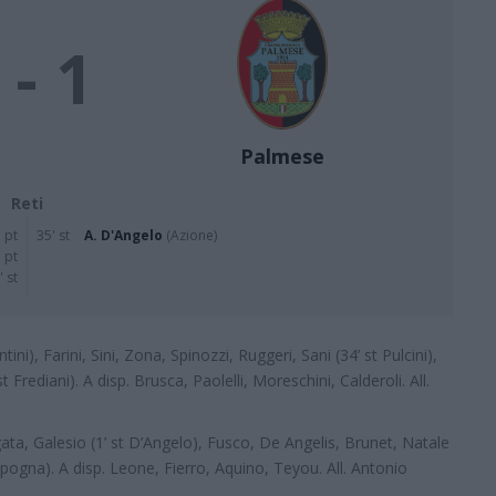
 - 1
Palmese
Reti
' pt
35' st
A. D'Angelo
(Azione)
 pt
' st
ini), Farini, Sini, Zona, Spinozzi, Ruggeri, Sani (34’ st Pulcini),
st Frediani). A disp. Brusca, Paolelli, Moreschini, Calderoli. All.
Agata, Galesio (1’ st D’Angelo), Fusco, De Angelis, Brunet, Natale
Capogna). A disp. Leone, Fierro, Aquino, Teyou. All. Antonio