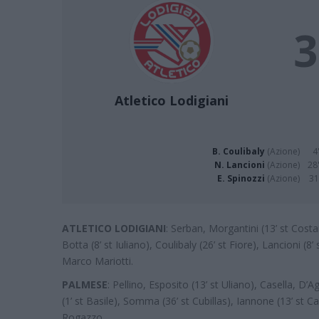
3
Atletico Lodigiani
B. Coulibaly
(Azione)
4
N. Lancioni
(Azione)
28'
E. Spinozzi
(Azione)
31
ATLETICO LODIGIANI
: Serban, Morgantini (13’ st Costant
Botta (8’ st Iuliano), Coulibaly (26’ st Fiore), Lancioni (8’ 
Marco Mariotti.
PALMESE
: Pellino, Esposito (13’ st Uliano), Casella, D’
(1’ st Basile), Somma (36’ st Cubillas), Iannone (13’ st 
Rogazzo