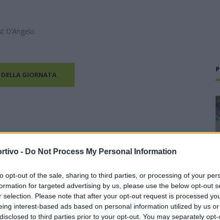
 st D’Angelo.
P
 DELLA GIORNATA
rtivo -
Do Not Process My Personal Information
to opt-out of the sale, sharing to third parties, or processing of your per
formation for targeted advertising by us, please use the below opt-out s
r selection. Please note that after your opt-out request is processed y
eing interest-based ads based on personal information utilized by us or
disclosed to third parties prior to your opt-out. You may separately opt-