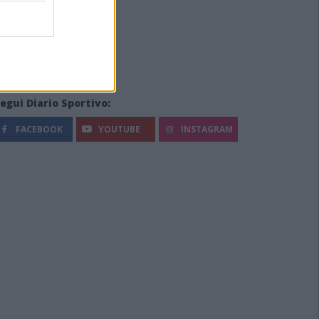
egui Diario Sportivo:
FACEBOOK
YOUTUBE
INSTAGRAM