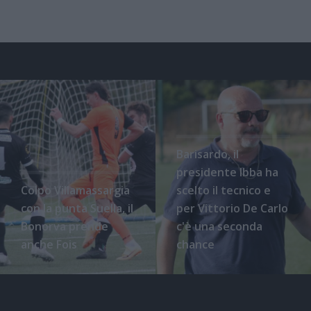
Barisardo, il
presidente Ibba ha
Colpo Villamassargia
scelto il tecnico e
con la punta Suella, il
per Vittorio De Carlo
Bonorva prende
c'è una seconda
anche Fois
chance