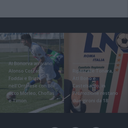
Al Bonorva arrivano
Alonso Costas,
Ripescate Tonara,
Foddai e Brizzi,
Atl Bono e
nell'Orrolese con Boi
Castelsardo, in
ecco Morleo, Choflas
Promozione restano
e Timon
due gironi da 18