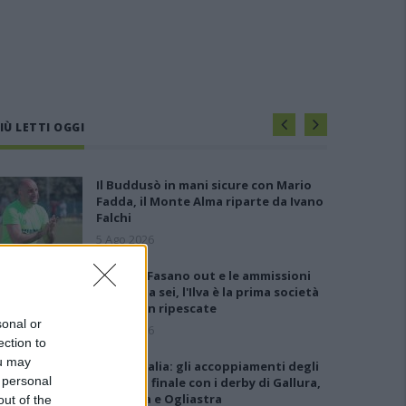
IÙ LETTI OGGI
Il Buddusò in mani sicure con Mario
Fadda, il Monte Alma riparte da Ivano
Falchi
5 Ago 2026
Anche il Fasano out e le ammissioni
salgono a sei, l'Ilva è la prima società
tra le non ripescate
sonal or
5 Ago 2026
ection to
ou may
Coppa Italia: gli accoppiamenti degli
 personal
ottavi di finale con i derby di Gallura,
Barbagia e Ogliastra
out of the