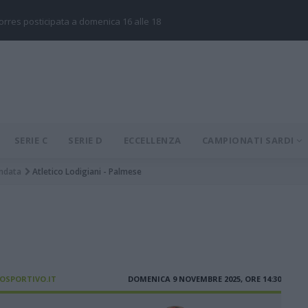
Torres posticipata a domenica 16 alle 18
SERIE C
SERIE D
ECCELLENZA
CAMPIONATI SARDI
ndata
Atletico Lodigiani - Palmese
IOSPORTIVO.IT
DOMENICA 9 NOVEMBRE 2025, ORE 14:30