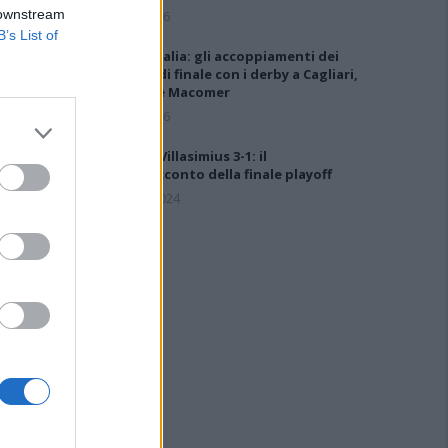
 downstream
5 Ago 2026
B’s List of
Coppa Italia: gli accoppiamenti dei
16esimi di finale con i derby a Cagliari,
Sassari e Macomer
5 Ago 2026
Ossese-Villasimius 3-1: il
videoracconto della finale playoff
14 Mag 2024