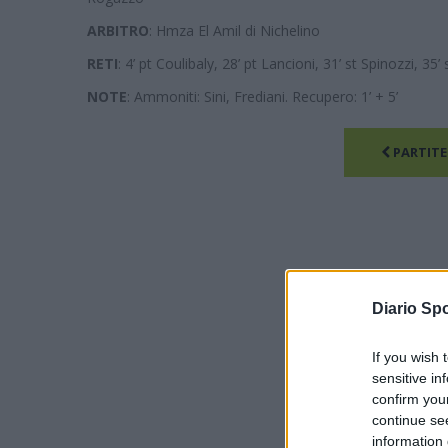
ARBITRO
: Hmza El Amil di Nichelino
RETI
: 4’ pt Coulibaly, 28’ pt Lancioni, 31’ st Spinozzi, 35’
NOTE
: Ammoniti: Sini, Frediani. Recupero: 1’ + 5’
PARTITE
Diario Spo
If you wish 
sensitive in
confirm you
continue se
information 