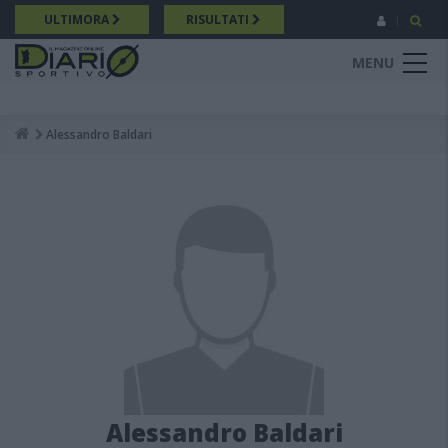
Salta
ULTIMORA
RISULTATI
al
contenuto
MENU
principale
Alessandro Baldari
Breadcrumb
Alessandro Baldari