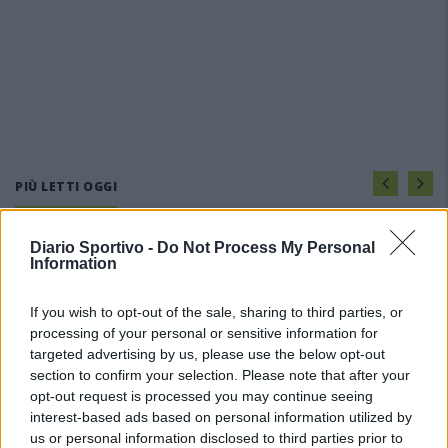
PIÙ LETTI OGGI
Diario Sportivo -
Do Not Process My Personal
Il Buddusò in mani sicure con Mario Fadda, il
Information
Monte Alma riparte da Ivano Falchi
5 Ago 2026
If you wish to opt-out of the sale, sharing to third parties, or
processing of your personal or sensitive information for
Anche il Fasano out e le ammissioni salgono
targeted advertising by us, please use the below opt-out
a sei, l'Ilva è la prima società tra le non
section to confirm your selection. Please note that after your
ripescate
opt-out request is processed you may continue seeing
5 Ago 2026
interest-based ads based on personal information utilized by
us or personal information disclosed to third parties prior to
Coppa Italia: gli accoppiamenti dei 16esimi di