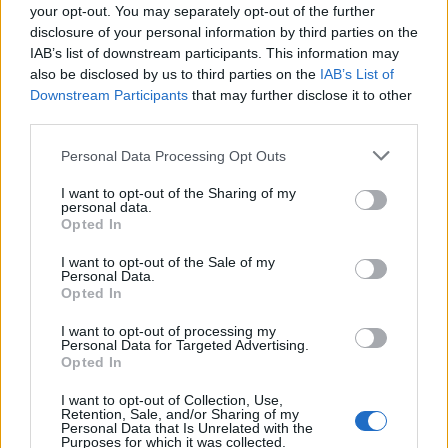
finale con i derby a Cagliari, Sassari e
your opt-out. You may separately opt-out of the further
Macomer
disclosure of your personal information by third parties on the
5 Ago 2026
IAB’s list of downstream participants. This information may
also be disclosed by us to third parties on the
IAB’s List of
Coppa Italia: gli accoppiamenti degli ottavi
Downstream Participants
that may further disclose it to other
di finale con i derby di Gallura, Barbagia e
third parties.
Ogliastra
5 Ago 2026
Personal Data Processing Opt Outs
Le 5 sarde ancora nel girone G con 8 squadre
I want to opt-out of the Sharing of my
laziali, 4 campane e la novità dei molisani del
personal data.
Venafro
Opted In
6 Ago 2026
I want to opt-out of the Sale of my
Personal Data.
Opted In
I want to opt-out of processing my
Personal Data for Targeted Advertising.
Opted In
I want to opt-out of Collection, Use,
Retention, Sale, and/or Sharing of my
Personal Data that Is Unrelated with the
Purposes for which it was collected.