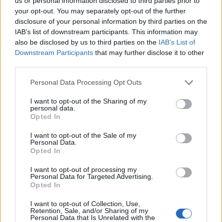
us or personal information disclosed to third parties prior to
Gran colpo dell'Ossese, per la difesa c'è l'ex
your opt-out. You may separately opt-out of the further
Torres Riccardo Idda
disclosure of your personal information by third parties on the
7 Ago 2026
IAB’s list of downstream participants. This information may
also be disclosed by us to third parties on the
IAB’s List of
Downstream Participants
that may further disclose it to other
Il Monastir 1983 si trasforma da Associazione
Sportiva in Srl
third parties.
7 Ago 2026
Personal Data Processing Opt Outs
L'Ossese si prepara all'esordio in D: Forzati,
I want to opt-out of the Sharing of my
personal data.
Cabrera, Tesio, Limongelli, Bolzicco e tanti
Opted In
giovani tra i…
7 Ago 2026
I want to opt-out of the Sale of my
Personal Data.
Opted In
I want to opt-out of processing my
Personal Data for Targeted Advertising.
Opted In
I want to opt-out of Collection, Use,
Retention, Sale, and/or Sharing of my
Personal Data that Is Unrelated with the