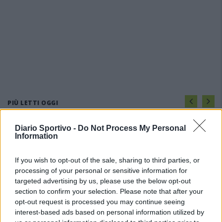
PIÙ LETTI OGGI
Diario Sportivo -
Do Not Process My Personal
L'Ilva si completa con Markic, Contucci,
Information
Carlucci, Bevilacqua, Solinas, Souare e Galic
7 Ago 2026
If you wish to opt-out of the sale, sharing to third parties, or
processing of your personal or sensitive information for
targeted advertising by us, please use the below opt-out
Il Monastir riparte dai pilastri Masia, Pinna e
Aloia, il primo acquisto è Loru
section to confirm your selection. Please note that after your
7 Ago 2026
opt-out request is processed you may continue seeing
interest-based ads based on personal information utilized by