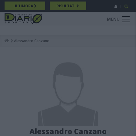
Salta
ULTIMORA
RISULTATI
al
contenuto
MENU
principale
Alessandro Canzano
Breadcrumb
Alessandro Canzano