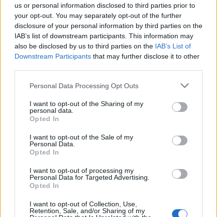
us or personal information disclosed to third parties prior to
your opt-out. You may separately opt-out of the further
Le 5 sarde ancora nel girone G con 8 squadre
laziali, 4 campane e la novità dei molisani del
disclosure of your personal information by third parties on the
Venafro
IAB’s list of downstream participants. This information may
6 Ago 2026
also be disclosed by us to third parties on the
IAB’s List of
Downstream Participants
that may further disclose it to other
Coppa Italia: gli accoppiamenti dei 16esimi di
third parties.
finale con i derby a Cagliari, Sassari e
Macomer
Personal Data Processing Opt Outs
5 Ago 2026
I want to opt-out of the Sharing of my
Coppa Italia: gli accoppiamenti degli ottavi
personal data.
di finale con i derby di Gallura, Barbagia e
Opted In
Ogliastra
5 Ago 2026
I want to opt-out of the Sale of my
Personal Data.
Opted In
I want to opt-out of processing my
Personal Data for Targeted Advertising.
Opted In
I want to opt-out of Collection, Use,
Retention, Sale, and/or Sharing of my