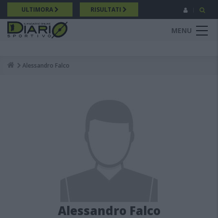
Salta
ULTIMORA
RISULTATI
al
contenuto
MENU
principale
Alessandro Falco
Breadcrumb
Alessandro Falco