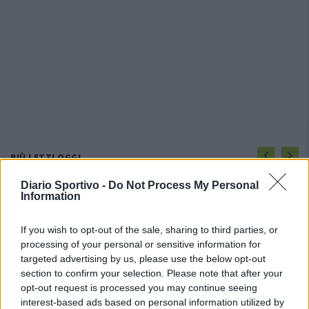
PIÙ LETTI OGGI
Diario Sportivo -
Do Not Process My Personal
Information
Il Buddusò in mani sicure con Mario Fadda, il
Monte Alma riparte da Ivano Falchi
5 Ago 2026
If you wish to opt-out of the sale, sharing to third parties, or
processing of your personal or sensitive information for
targeted advertising by us, please use the below opt-out
Anche il Fasano out e le ammissioni salgono
section to confirm your selection. Please note that after your
a sei, l'Ilva è la prima società tra le non
opt-out request is processed you may continue seeing
ripescate
interest-based ads based on personal information utilized by
5 Ago 2026