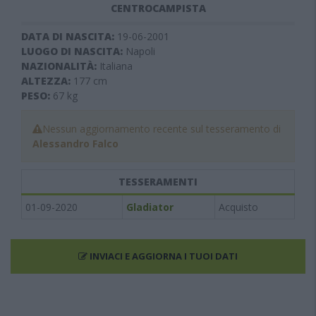
CENTROCAMPISTA
DATA DI NASCITA:
19-06-2001
LUOGO DI NASCITA:
Napoli
NAZIONALITÀ:
Italiana
ALTEZZA:
177
cm
PESO:
67
kg
Nessun aggiornamento recente sul tesseramento di
Alessandro Falco
TESSERAMENTI
01-09-2020
Gladiator
Acquisto
INVIACI E AGGIORNA I TUOI DATI