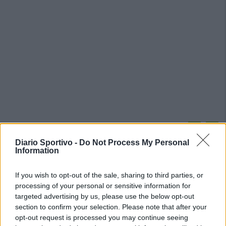
PIÙ LETTI OGGI
Diario Sportivo -
Do Not Process My Personal
Information
L'Ossese si prepara all'esordio in D: Forzati,
Cabrera, Tesio, Limongelli, Bolzicco e tanti
If you wish to opt-out of the sale, sharing to third parties, or
giovani tra i…
processing of your personal or sensitive information for
7 Ago 2026
targeted advertising by us, please use the below opt-out
section to confirm your selection. Please note that after your
Il Selargius rinforza il centrocampo con
opt-out request is processed you may continue seeing
Manuel Rinino e Samuele Vacca