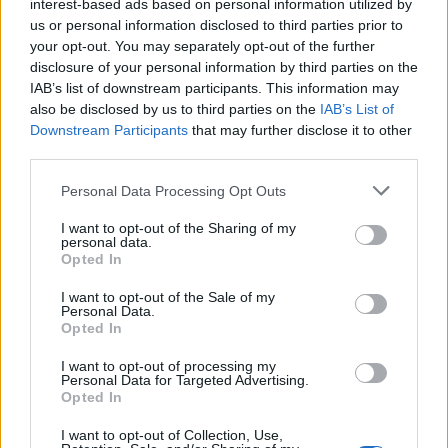
interest-based ads based on personal information utilized by
6 Ago 2026
us or personal information disclosed to third parties prior to
your opt-out. You may separately opt-out of the further
Le 5 sarde ancora nel girone G con 8 squadre
disclosure of your personal information by third parties on the
laziali, 4 campane e la novità dei molisani del
IAB’s list of downstream participants. This information may
Venafro
also be disclosed by us to third parties on the
IAB’s List of
6 Ago 2026
Downstream Participants
that may further disclose it to other
third parties.
Coppa Italia: Aranova-Ossese il 23, i derby
Budoni-Latte Dolce e COS-Monastir il 30
Personal Data Processing Opt Outs
6 Ago 2026
I want to opt-out of the Sharing of my
personal data.
Colpo dell'Uta con Pisano e arriva anche
Opted In
Serra, tripletta Cus Cagliari con Piroddi,
Angiargia e Nenna
I want to opt-out of the Sale of my
5 Ago 2026
Personal Data.
Opted In
I want to opt-out of processing my
Personal Data for Targeted Advertising.
Opted In
I want to opt-out of Collection, Use,