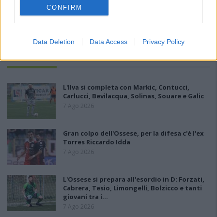
CONFIRM
Data Deletion
Data Access
Privacy Policy
PIÙ LETTI OGGI
L'Ilva si completa con Markic, Contucci,
Carlucci, Bevilacqua, Solinas, Souare e Galic
7 Ago 2026
Gran colpo dell'Ossese, per la difesa c'è l'ex
Torres Riccardo Idda
7 Ago 2026
L'Ossese si prepara all'esordio in D: Forzati,
Cabrera, Tesio, Limongelli, Bolzicco e tanti
giovani tra i…
7 Ago 2026