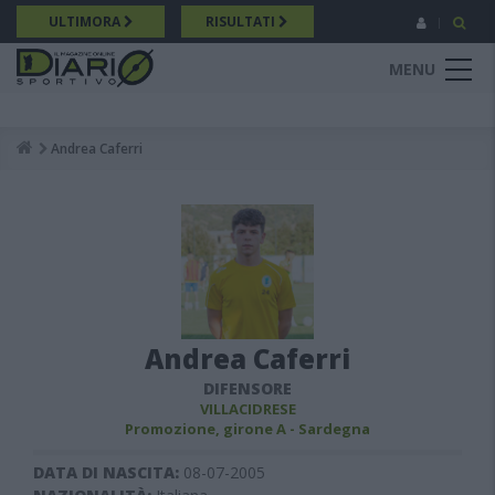
Salta
ULTIMORA
RISULTATI
al
contenuto
MENU
principale
Andrea Caferri
Breadcrumb
Andrea Caferri
DIFENSORE
VILLACIDRESE
Promozione, girone A - Sardegna
DATA DI NASCITA:
08-07-2005