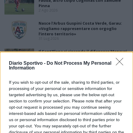
Fadda, altro colpo Coghinas con Samuele
Pinna
2 Ago 2026
Nasce l'Arbus Guspini Costa Verde, Garau:
«Vogliamo rappresentare con orgoglio
l’intero territorio»
31 Lug 2026
Il Sant'Elena si riprende il difensore Mancusi
28 Lug 2026
Diario Sportivo -
Do Not Process My Personal
Information
If you wish to opt-out of the sale, sharing to third parties, or
processing of your personal or sensitive information for
targeted advertising by us, please use the below opt-out
section to confirm your selection. Please note that after your
opt-out request is processed you may continue seeing
interest-based ads based on personal information utilized by
us or personal information disclosed to third parties prior to
your opt-out. You may separately opt-out of the further
disclosure of your personal information by third parties on the