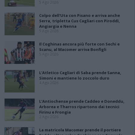
5 Ago 2026
Colpo dell'Uta con Pisano e arriva anche
Serra, tripletta Cus Cagliari con Piroddi,
Angiargia e Nenna
5 Ago 2026
Il Coghinas ancora più forte con Sechi e
Scanu, al Macomer arriva Bonfigli
5 Ago 2026
L'Atletico Cagliari di Saba prende Sanna,
Simoni e mantiene lo zoccolo duro
4 Ago 2026
L'Antiochense prende Caddeo e Doneddu,
Arborea e Tharros ripartono dai tecnici
Firinu e Frongia
2 Ago 2026
La matricola Macomer prende il portiere