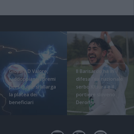
Giovani D Valore,
Il Barisardo ha in
raddoppiano i premi
difesa l'ex nazionale
per i club e si allarga
serbo Klisura e il
la platea dei
portiere sloveno
beneficiari
Deronja