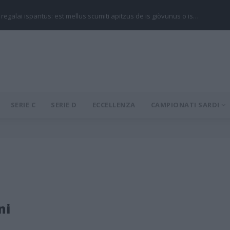
 regalai ispantus: est mellus scumiti apitzus de is giòvunus o is…
SERIE C
SERIE D
ECCELLENZA
CAMPIONATI SARDI
ni