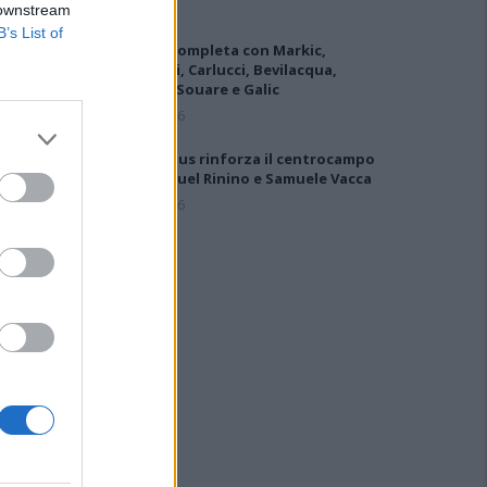
 downstream
B’s List of
L'Ilva si completa con Markic,
Contucci, Carlucci, Bevilacqua,
Solinas, Souare e Galic
7 Ago 2026
Il Selargius rinforza il centrocampo
con Manuel Rinino e Samuele Vacca
6 Ago 2026