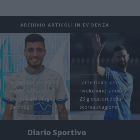
ARCHIVIO ARTICOLI IN EVIDENZA
Nel Budoni resta
Latte Dolce, che
anche il difensore
rivoluzione: addio a
uruguaiano Diego
23 giocatori della
Barboza
scorsa stagione
Diario Sportivo