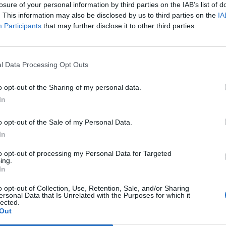
,
anche Serra, tripletta Cus Cagliari
losure of your personal information by third parties on the IAB’s list of
con Piroddi, Angiargia e Nenna
. This information may also be disclosed by us to third parties on the
IA
Participants
that may further disclose it to other third parties.
5 Ago 2026
L'Atletico Cagliari di Saba prende
Sanna, Simoni e mantiene lo zoccolo
duro
l Data Processing Opt Outs
4 Ago 2026
o opt-out of the Sharing of my personal data.
La matricola Macomer prende il
In
portiere Fadda, altro colpo Coghinas
a
con Samuele Pinna
o opt-out of the Sale of my Personal Data.
2 Ago 2026
In
Il Sant'Elena si riprende il difensore
to opt-out of processing my Personal Data for Targeted
n
Mancusi
ing.
In
28 Lug 2026
o opt-out of Collection, Use, Retention, Sale, and/or Sharing
ersonal Data that Is Unrelated with the Purposes for which it
lected.
Out