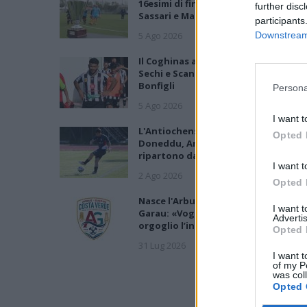
16esimi di finale con i derby a Cagliari
further disc
Sassari e Macomer
participants
5 Ago 2026
Downstream 
Il Coghinas ancora più forte con
Sechi e Scanu, al Macomer arriva
Bonfigli
Persona
5 Ago 2026
I want t
L'Antiochense prende Caddeo e
Opted 
Doneddu, Arborea e Tharros
ripartono dai tecnici Firinu e Frongi
I want t
2 Ago 2026
Opted 
Nasce l'Arbus Guspini Costa Verde,
I want 
Garau: «Vogliamo rappresentare co
Advertis
orgoglio l’intero territorio»
Opted 
31 Lug 2026
I want t
of my P
was col
Opted 