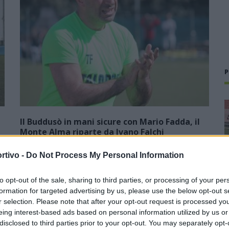
P
Il Buddusò in mani sicure con Mario Fadda, il
Monte Alma riparte da Ivano Falchi
5 Ago 2026
rtivo -
Do Not Process My Personal Information
1
Con l'apertura dei tesseramenti dei calciatori a partire dall'1
luglio, inizia ufficialmente la stagione 2026-27 e per le
to opt-out of the sale, sharing to third parties, or processing of your per
e
squadre di Promozione girone B arrivano anche le chiusure
formation for targeted advertising by us, please use the below opt-out s
delle trattative…
r selection. Please note that after your opt-out request is processed y
eing interest-based ads based on personal information utilized by us or
Colpo dell'Uta con Pisano e arriva
disclosed to third parties prior to your opt-out. You may separately opt-