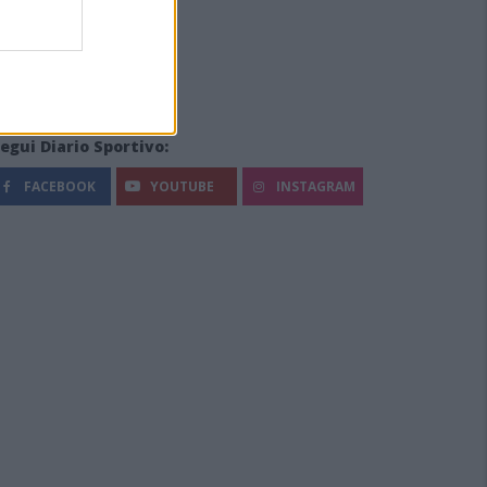
egui Diario Sportivo:
FACEBOOK
YOUTUBE
INSTAGRAM