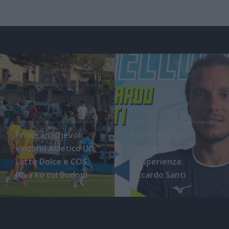
Prime amichevoli:
Per l'Olbia un
vincono Atletico Uri,
centravanti
Latte Dolce e COS,
d'esperienza:
l'Ilva ko col Budoni
Riccardo Santi