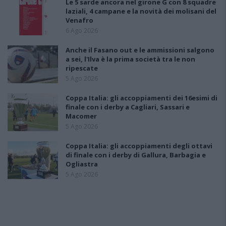
Le 5 sarde ancora nel girone G con 8 squadre
laziali, 4 campane e la novità dei molisani del
Venafro
6 Ago 2026
Anche il Fasano out e le ammissioni salgono
a sei, l'Ilva è la prima società tra le non
ripescate
5 Ago 2026
Coppa Italia: gli accoppiamenti dei 16esimi di
finale con i derby a Cagliari, Sassari e
Macomer
5 Ago 2026
Coppa Italia: gli accoppiamenti degli ottavi
di finale con i derby di Gallura, Barbagia e
Ogliastra
5 Ago 2026