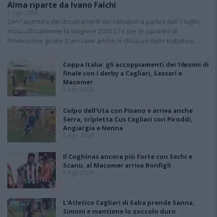
Alma riparte da Ivano Falchi
5 Ago 2026
Con l'apertura dei tesseramenti dei calciatori a partire dall'1 luglio,
inizia ufficialmente la stagione 2026-27 e per le squadre di
Promozione girone B arrivano anche le chiusure delle trattative…
Coppa Italia: gli accoppiamenti dei 16esimi di
finale con i derby a Cagliari, Sassari e
Macomer
5 Ago 2026
Colpo dell'Uta con Pisano e arriva anche
Serra, tripletta Cus Cagliari con Piroddi,
Angiargia e Nenna
5 Ago 2026
Il Coghinas ancora più forte con Sechi e
Scanu, al Macomer arriva Bonfigli
5 Ago 2026
L'Atletico Cagliari di Saba prende Sanna,
Simoni e mantiene lo zoccolo duro