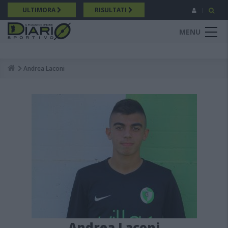
Salta
ULTIMORA
RISULTATI
al
contenuto
MENU
principale
Andrea Laconi
Breadcrumb
Andrea Laconi