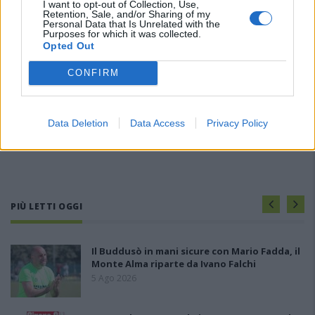
I want to opt-out of Collection, Use,
Retention, Sale, and/or Sharing of my
Personal Data that Is Unrelated with the
Purposes for which it was collected.
Opted Out
CONFIRM
Data Deletion
Data Access
Privacy Policy
PIÙ LETTI OGGI
Il Buddusò in mani sicure con Mario Fadda, il
Monte Alma riparte da Ivano Falchi
5 Ago 2026