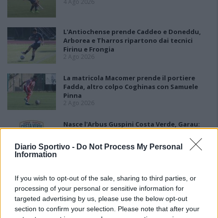
4 Ago 2026
L'Antiochense prende Caddeo e Doneddu,
Arborea e Tharros ripartono dai tecnici
Firinu e Frongia
2 Ago 2026
La matricola Macomer prende il portiere
Fadda, altro colpo Coghinas con Samuele
Pinna
2 Ago 2026
Nasce l'Arbus Guspini Costa Verde, Garau:
«Vogliamo rappresentare con orgoglio
l’intero territorio»
Diario Sportivo -
Do Not Process My Personal
31 Lug 2026
Information
Il Sant'Elena si riprende il difensore Mancusi
28 Lug 2026
If you wish to opt-out of the sale, sharing to third parties, or
processing of your personal or sensitive information for
targeted advertising by us, please use the below opt-out
section to confirm your selection. Please note that after your