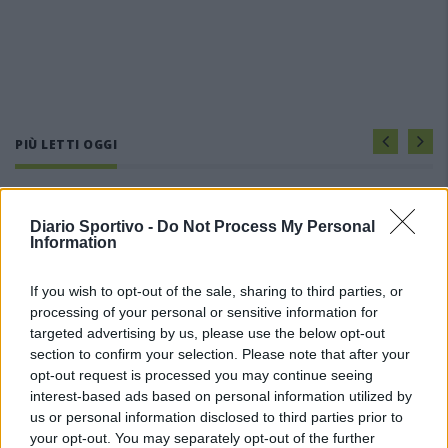
PIÙ LETTI OGGI
L'Ilva si completa con Markic, Contucci,
Carlucci, Bevilacqua, Solinas, Souare e Galic
Diario Sportivo -
Do Not Process My Personal
Information
7 Ago 2026
If you wish to opt-out of the sale, sharing to third parties, or
Il Monastir riparte dai pilastri Masia, Pinna e
processing of your personal or sensitive information for
Aloia, il primo acquisto è Loru
targeted advertising by us, please use the below opt-out
7 Ago 2026
section to confirm your selection. Please note that after your
opt-out request is processed you may continue seeing
interest-based ads based on personal information utilized by
Gran colpo dell'Ossese, per la difesa c'è l'ex
Torres Riccardo Idda
us or personal information disclosed to third parties prior to
7 Ago 2026
your opt-out. You may separately opt-out of the further