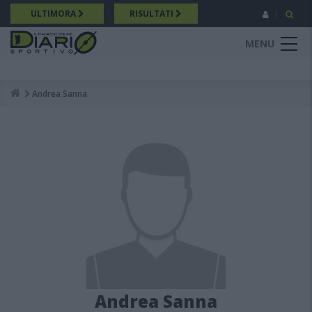
Salta
ULTIMORA
RISULTATI
al
contenuto
MENU
principale
Andrea Sanna
Breadcrumb
Andrea Sanna