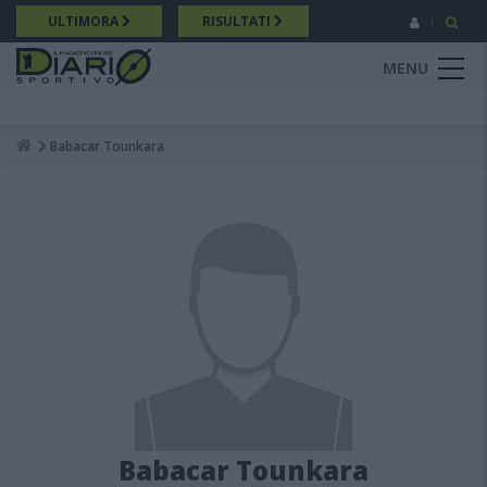
Salta
ULTIMORA
RISULTATI
al
contenuto
MENU
principale
Babacar Tounkara
Breadcrumb
Babacar Tounkara