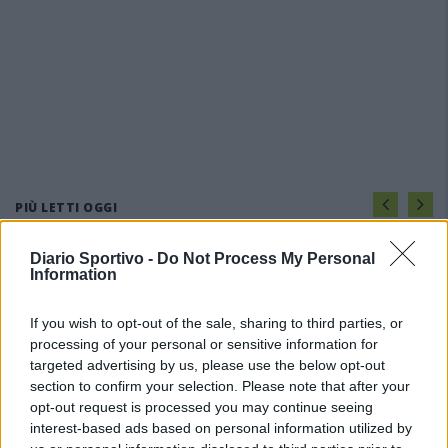
PIÙ LETTI OGGI
Diario Sportivo -
Do Not Process My Personal
L'Ilva si completa con Markic, Contucci,
Information
Carlucci, Bevilacqua, Solinas, Souare e Galic
7 Ago 2026
If you wish to opt-out of the sale, sharing to third parties, or
processing of your personal or sensitive information for
targeted advertising by us, please use the below opt-out
Il Monastir riparte dai pilastri Masia, Pinna e
Aloia, il primo acquisto è Loru
section to confirm your selection. Please note that after your
7 Ago 2026
opt-out request is processed you may continue seeing
interest-based ads based on personal information utilized by