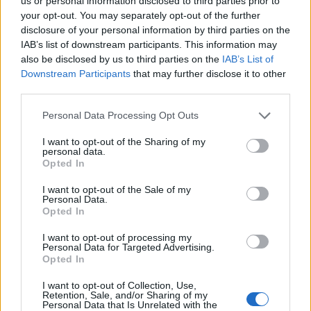
us or personal information disclosed to third parties prior to
Gran colpo dell'Ossese, per la difesa c'è l'ex
your opt-out. You may separately opt-out of the further
Torres Riccardo Idda
disclosure of your personal information by third parties on the
7 Ago 2026
IAB’s list of downstream participants. This information may
also be disclosed by us to third parties on the
IAB’s List of
Downstream Participants
that may further disclose it to other
Il Monastir 1983 si trasforma da Associazione
Sportiva in Srl
third parties.
7 Ago 2026
Personal Data Processing Opt Outs
L'Ossese si prepara all'esordio in D: Forzati,
I want to opt-out of the Sharing of my
personal data.
Cabrera, Tesio, Limongelli, Bolzicco e tanti
Opted In
giovani tra i…
7 Ago 2026
I want to opt-out of the Sale of my
Personal Data.
Opted In
I want to opt-out of processing my
Personal Data for Targeted Advertising.
Opted In
I want to opt-out of Collection, Use,
Retention, Sale, and/or Sharing of my
Personal Data that Is Unrelated with the