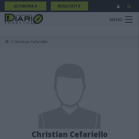
Salta
ULTIMORA
RISULTATI
al
contenuto
MENU
principale
Christian Cefariello
Breadcrumb
Christian Cefariello