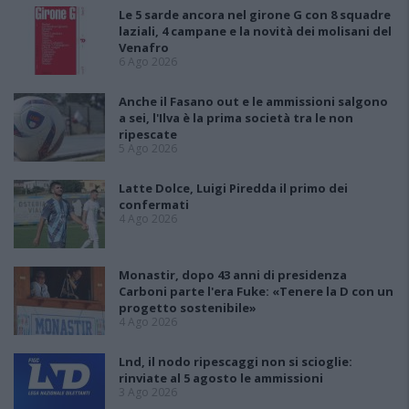
Le 5 sarde ancora nel girone G con 8 squadre
laziali, 4 campane e la novità dei molisani del
Venafro
6 Ago 2026
Anche il Fasano out e le ammissioni salgono
a sei, l'Ilva è la prima società tra le non
ripescate
5 Ago 2026
Latte Dolce, Luigi Piredda il primo dei
confermati
4 Ago 2026
Monastir, dopo 43 anni di presidenza
Carboni parte l'era Fuke: «Tenere la D con un
progetto sostenibile»
4 Ago 2026
Lnd, il nodo ripescaggi non si scioglie:
rinviate al 5 agosto le ammissioni
3 Ago 2026