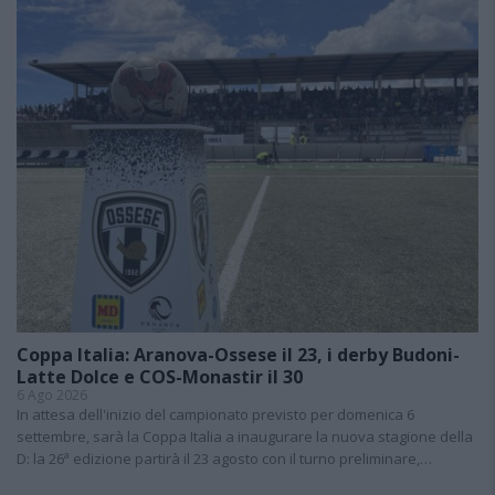
Coppa Italia: Aranova-Ossese il 23, i derby Budoni-
Latte Dolce e COS-Monastir il 30
6 Ago 2026
In attesa dell'inizio del campionato previsto per domenica 6
settembre, sarà la Coppa Italia a inaugurare la nuova stagione della
D: la 26ª edizione partirà il 23 agosto con il turno preliminare,…