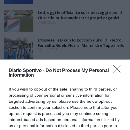
Lnd, oggi le ufficialità sui ripescaggi e poi il
CR sardo può completare i propri organici
3 Ago 2026
L'Ossese in D con lo zoccolo duro: Di Pietro,
Fancellu, Gueli, Nurra, Mainardi e Tapparello
30 Lug 2026
Latte Dolce, Andrea Grigoras è il nuovo ds
Diario Sportivo -
Do Not Process My Personal
29 Lug 2026
Information
If you wish to opt-out of the sale, sharing to third parties, or
processing of your personal or sensitive information for
targeted advertising by us, please use the below opt-out
section to confirm your selection. Please note that after your
opt-out request is processed you may continue seeing
interest-based ads based on personal information utilized by
us or personal information disclosed to third parties prior to