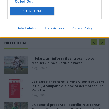
Opted Out
CONFIRM
Data Deletion
Data Access
Privacy Policy
PIÙ LETTI OGGI
Il Selargius rinforza il centrocampo con
Manuel Rinino e Samuele Vacca
6 Ago 2026
Le 5 sarde ancora nel girone G con 8 squadre
laziali, 4 campane e la novità dei molisani del
Venafro
6 Ago 2026
L'Ossese si prepara all'esordio in D: Forzati,