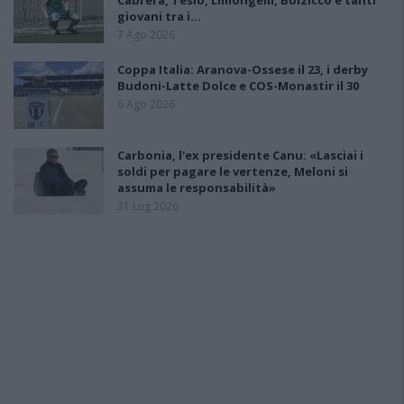
Cabrera, Tesio, Limongelli, Bolzicco e tanti
giovani tra i…
7 Ago 2026
Coppa Italia: Aranova-Ossese il 23, i derby
Budoni-Latte Dolce e COS-Monastir il 30
6 Ago 2026
Carbonia, l'ex presidente Canu: «Lasciai i
soldi per pagare le vertenze, Meloni si
assuma le responsabilità»
31 Lug 2026