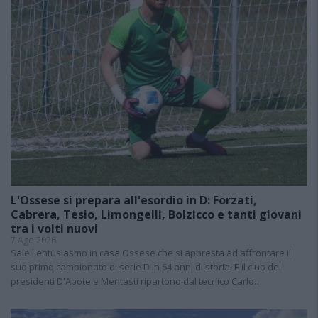
L'Ossese si prepara all'esordio in D: Forzati,
Cabrera, Tesio, Limongelli, Bolzicco e tanti giovani
tra i volti nuovi
7 Ago 2026
Sale l'entusiasmo in casa Ossese che si appresta ad affrontare il
suo primo campionato di serie D in 64 anni di storia. E il club dei
presidenti D'Apote e Mentasti ripartono dal tecnico Carlo…