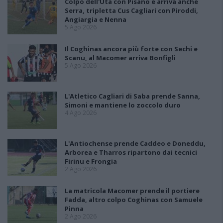
Colpo dell'Uta con Pisano e arriva anche
Serra, tripletta Cus Cagliari con Piroddi,
Angiargia e Nenna
5 Ago 2026
Il Coghinas ancora più forte con Sechi e
Scanu, al Macomer arriva Bonfigli
5 Ago 2026
L'Atletico Cagliari di Saba prende Sanna,
Simoni e mantiene lo zoccolo duro
4 Ago 2026
L'Antiochense prende Caddeo e Doneddu,
Arborea e Tharros ripartono dai tecnici
Firinu e Frongia
2 Ago 2026
La matricola Macomer prende il portiere
Fadda, altro colpo Coghinas con Samuele
Pinna
2 Ago 2026