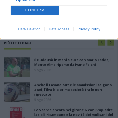
CONFIRM
Data Deletion
Data Access
Privacy Policy
PIÙ LETTI OGGI
Il Buddusò in mani sicure con Mario Fadda, il
Monte Alma riparte da Ivano Falchi
5 Ago 2026
Anche il Fasano out e le ammissioni salgono
a sei, l'Ilva è la prima società tra le non
ripescate
5 Ago 2026
Le 5 sarde ancora nel girone G con 8 squadre
laziali, 4 campane e la novità dei molisani del