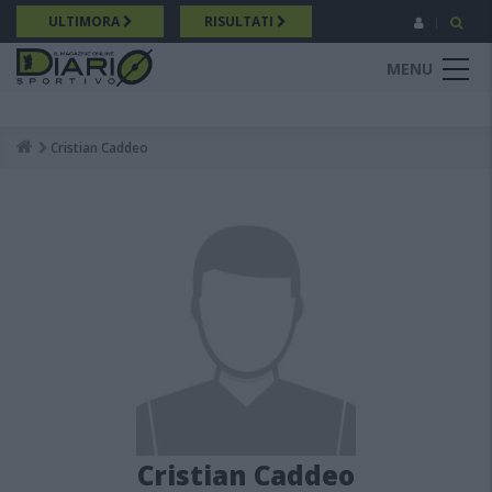
Salta
ULTIMORA
RISULTATI
al
contenuto
MENU
principale
Cristian Caddeo
Breadcrumb
Cristian Caddeo