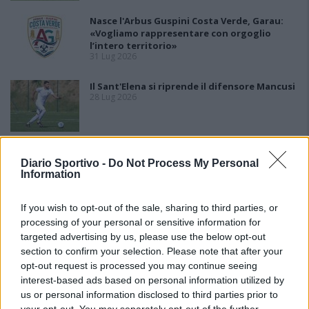
Nasce l'Arbus Guspini Costa Verde, Garau:
«Vogliamo rappresentare con orgoglio
l’intero territorio»
31 Lug 2026
Il Sant'Elena si riprende il difensore Mancusi
28 Lug 2026
Al Castiadas tornano Caboni e Melis, l'Uta
Diario Sportivo -
Do Not Process My Personal
Calcio prende anche Atzori e Siddu
Information
25 Lug 2026
If you wish to opt-out of the sale, sharing to third parties, or
processing of your personal or sensitive information for
targeted advertising by us, please use the below opt-out
section to confirm your selection. Please note that after your
opt-out request is processed you may continue seeing
interest-based ads based on personal information utilized by
us or personal information disclosed to third parties prior to
your opt-out. You may separately opt-out of the further