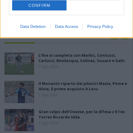
CONFIRM
Data Deletion
Data Access
Privacy Policy
PIÙ LETTI OGGI
L'Ilva si completa con Markic, Contucci,
Carlucci, Bevilacqua, Solinas, Souare e Galic
7 Ago 2026
Il Monastir riparte dai pilastri Masia, Pinna e
Aloia, il primo acquisto è Loru
7 Ago 2026
Gran colpo dell'Ossese, per la difesa c'è l'ex
Torres Riccardo Idda
7 Ago 2026