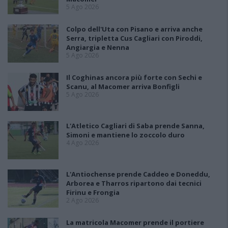
5 Ago 2026
Colpo dell'Uta con Pisano e arriva anche
Serra, tripletta Cus Cagliari con Piroddi,
Angiargia e Nenna
5 Ago 2026
Il Coghinas ancora più forte con Sechi e
Scanu, al Macomer arriva Bonfigli
5 Ago 2026
L'Atletico Cagliari di Saba prende Sanna,
Simoni e mantiene lo zoccolo duro
4 Ago 2026
L'Antiochense prende Caddeo e Doneddu,
Arborea e Tharros ripartono dai tecnici
Firinu e Frongia
2 Ago 2026
La matricola Macomer prende il portiere