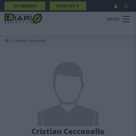
Salta
ULTIMORA
RISULTATI
al
contenuto
MENU
principale
Cristian Cecconello
Breadcrumb
Cristian Cecconello