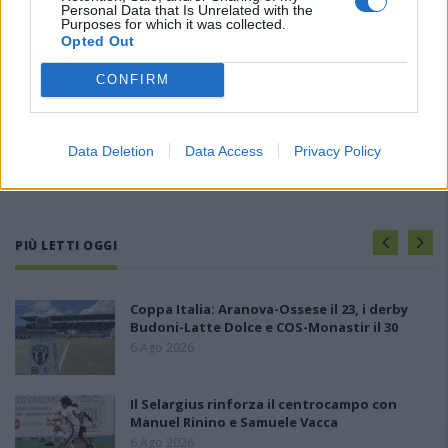
Personal Data that Is Unrelated with the
Purposes for which it was collected.
Opted Out
CONFIRM
Data Deletion
Data Access
Privacy Policy
PIÙ LETTI OGGI
Coppa Italia: Aranova-Ossese il 23, i derby
Budoni-Latte Dolce e COS-Monastir il 30
6 Ago 2026
Il Selargius rinforza il centrocampo con
Manuel Rinino e Samuele Vacca
6 Ago 2026