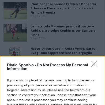
L'Antiochense prende Caddeo e Doneddu,
Arborea e Tharros ripartono dai tecnici
Firinu e Frongia
2 Ago 2026
La matricola Macomer prende il portiere
Fadda, altro colpo Coghinas con Samuele
Pinna
2 Ago 2026
Nasce l'Arbus Guspini Costa Verde, Garau:
«Vogliamo rappresentare con orgoglio
l’intero territorio»
31 Lug 2026
Diario Sportivo -
Do Not Process My Personal
Information
Il Sant'Elena si riprende il difensore Mancusi
28 Lug 2026
If you wish to opt-out of the sale, sharing to third parties, or
processing of your personal or sensitive information for
targeted advertising by us, please use the below opt-out
section to confirm your selection. Please note that after your
opt-out request is processed you may continue seeing
interest-based ads based on personal information utilized by