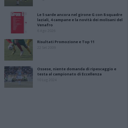
Le 5 sarde ancora nel girone G con 8 squadre
laziali, 4 campane e la novità dei molisani del
Venafro
6 Ago 2026
Risultati Promozione e Top 11
22 Set 2009
Ossese, niente domanda di ripescaggio e
testa al campionato di Eccellenza
10 Lug 2024