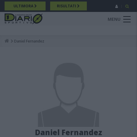
Salta
ULTIMORA
RISULTATI
al
contenuto
MENU
principale
Daniel Fernandez
Breadcrumb
Daniel Fernandez