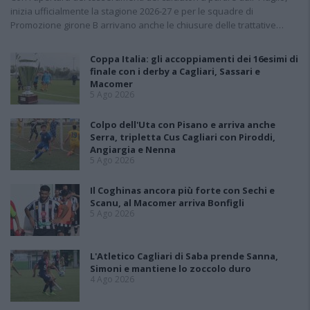
inizia ufficialmente la stagione 2026-27 e per le squadre di
Promozione girone B arrivano anche le chiusure delle trattative…
Coppa Italia: gli accoppiamenti dei 16esimi di
finale con i derby a Cagliari, Sassari e
Macomer
5 Ago 2026
Colpo dell'Uta con Pisano e arriva anche
Serra, tripletta Cus Cagliari con Piroddi,
Angiargia e Nenna
5 Ago 2026
Il Coghinas ancora più forte con Sechi e
Scanu, al Macomer arriva Bonfigli
5 Ago 2026
L'Atletico Cagliari di Saba prende Sanna,
Simoni e mantiene lo zoccolo duro
4 Ago 2026