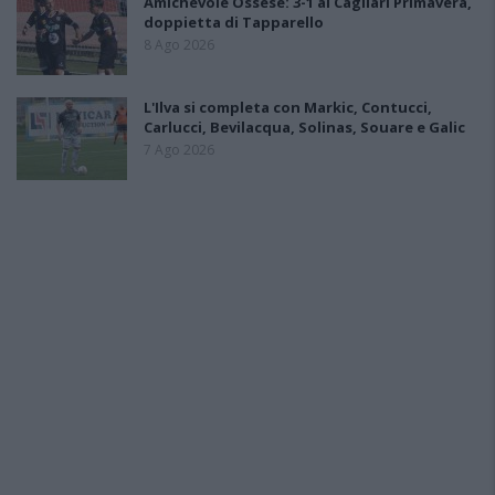
Amichevole Ossese: 3-1 al Cagliari Primavera,
doppietta di Tapparello
8 Ago 2026
L'Ilva si completa con Markic, Contucci,
Carlucci, Bevilacqua, Solinas, Souare e Galic
7 Ago 2026