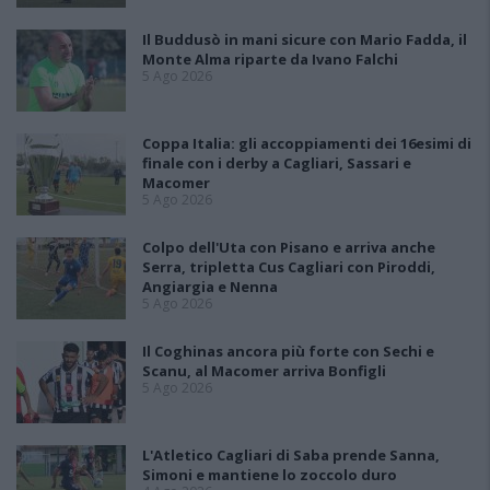
Il Buddusò in mani sicure con Mario Fadda, il
Monte Alma riparte da Ivano Falchi
5 Ago 2026
Coppa Italia: gli accoppiamenti dei 16esimi di
finale con i derby a Cagliari, Sassari e
Macomer
5 Ago 2026
Colpo dell'Uta con Pisano e arriva anche
Serra, tripletta Cus Cagliari con Piroddi,
Angiargia e Nenna
5 Ago 2026
Il Coghinas ancora più forte con Sechi e
Scanu, al Macomer arriva Bonfigli
5 Ago 2026
L'Atletico Cagliari di Saba prende Sanna,
Simoni e mantiene lo zoccolo duro