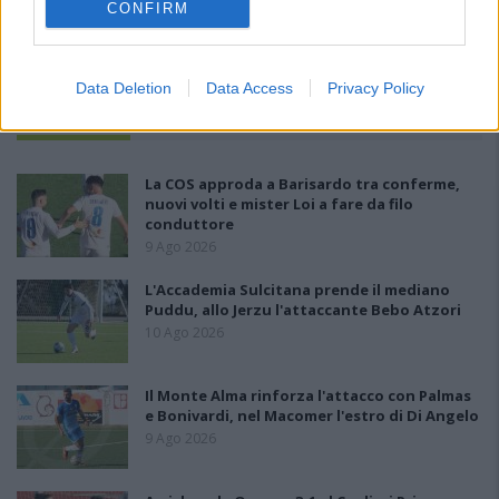
CONFIRM
Data Deletion
Data Access
Privacy Policy
PIÙ LETTI OGGI
La COS approda a Barisardo tra conferme,
nuovi volti e mister Loi a fare da filo
conduttore
9 Ago 2026
L'Accademia Sulcitana prende il mediano
Puddu, allo Jerzu l'attaccante Bebo Atzori
10 Ago 2026
Il Monte Alma rinforza l'attacco con Palmas
e Bonivardi, nel Macomer l'estro di Di Angelo
9 Ago 2026