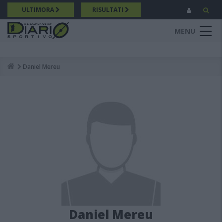
Salta
ULTIMORA
RISULTATI
al
contenuto
MENU
principale
Daniel Mereu
Breadcrumb
Daniel Mereu