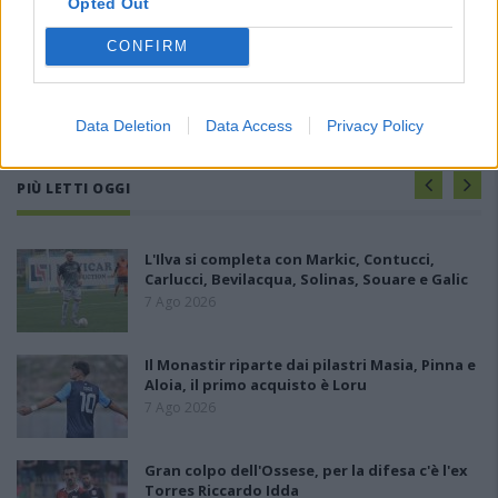
Opted Out
CONFIRM
Data Deletion
Data Access
Privacy Policy
PIÙ LETTI OGGI
L'Ilva si completa con Markic, Contucci,
Carlucci, Bevilacqua, Solinas, Souare e Galic
7 Ago 2026
Il Monastir riparte dai pilastri Masia, Pinna e
Aloia, il primo acquisto è Loru
7 Ago 2026
Gran colpo dell'Ossese, per la difesa c'è l'ex
Torres Riccardo Idda