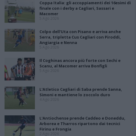
Coppa Italia: gli accoppiamenti dei 16esimi di
finale con i derby a Cagliari, Sassari e
Macomer
5 Ago 2026
Colpo dell'Uta con Pisano e arriva anche
Serra, tripletta Cus Cagliari con Piroddi,
Angiargia e Nenna
5 Ago 2026
Il Coghinas ancora più forte con Sechi e
Scanu, al Macomer arriva Bonfigli
5 Ago 2026
L'Atletico Cagliari di Saba prende Sanna,
Simoni e mantiene lo zoccolo duro
4 Ago 2026
L'Antiochense prende Caddeo e Doneddu,
Arborea e Tharros ripartono dai tecnici
Firinu e Frongia
2 Ago 2026