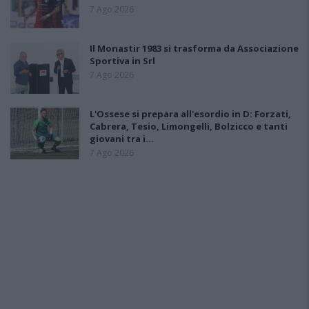
7 Ago 2026
Il Monastir 1983 si trasforma da Associazione
Sportiva in Srl
7 Ago 2026
L'Ossese si prepara all'esordio in D: Forzati,
Cabrera, Tesio, Limongelli, Bolzicco e tanti
giovani tra i…
7 Ago 2026