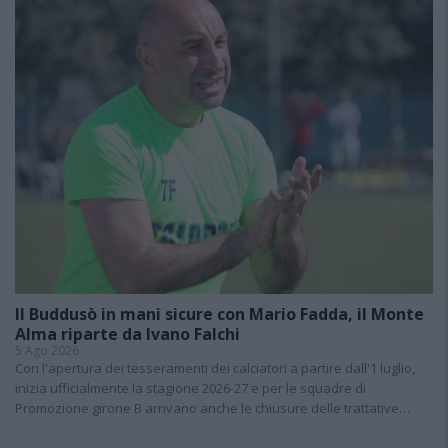
Il Buddusò in mani sicure con Mario Fadda, il Monte
Alma riparte da Ivano Falchi
5 Ago 2026
Con l'apertura dei tesseramenti dei calciatori a partire dall'1 luglio,
inizia ufficialmente la stagione 2026-27 e per le squadre di
Promozione girone B arrivano anche le chiusure delle trattative…