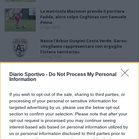
La matricola Macomer prende il portiere
Fadda, altro colpo Coghinas con Samuele
Pinna
2 Ago 2026
Nasce l'Arbus Guspini Costa Verde, Garau:
«Vogliamo rappresentare con orgoglio
l’intero territorio»
31 Lug 2026
Il Sant'Elena si riprende il difensore Mancusi
Diario Sportivo -
Do Not Process My Personal
28 Lug 2026
Information
If you wish to opt-out of the sale, sharing to third parties, or
processing of your personal or sensitive information for
targeted advertising by us, please use the below opt-out
section to confirm your selection. Please note that after your
opt-out request is processed you may continue seeing
interest-based ads based on personal information utilized by
us or personal information disclosed to third parties prior to