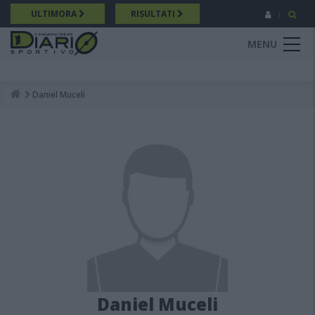
Salta
ULTIMORA
RISULTATI
al
contenuto
MENU
principale
Daniel Muceli
Breadcrumb
Daniel Muceli