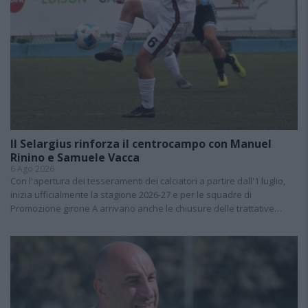
Il Selargius rinforza il centrocampo con Manuel
Rinino e Samuele Vacca
6 Ago 2026
Con l'apertura dei tesseramenti dei calciatori a partire dall'1 luglio,
inizia ufficialmente la stagione 2026-27 e per le squadre di
Promozione girone A arrivano anche le chiusure delle trattative…