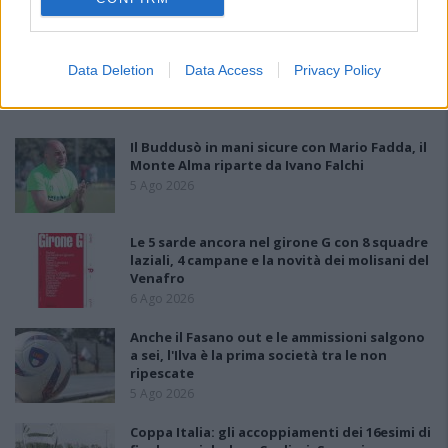
Data Deletion
Data Access
Privacy Policy
PIÙ LETTI OGGI
Il Buddusò in mani sicure con Mario Fadda, il
Monte Alma riparte da Ivano Falchi
5 Ago 2026
Le 5 sarde ancora nel girone G con 8 squadre
laziali, 4 campane e la novità dei molisani del
Venafro
6 Ago 2026
Anche il Fasano out e le ammissioni salgono
a sei, l'Ilva è la prima società tra le non
ripescate
5 Ago 2026
Coppa Italia: gli accoppiamenti dei 16esimi di