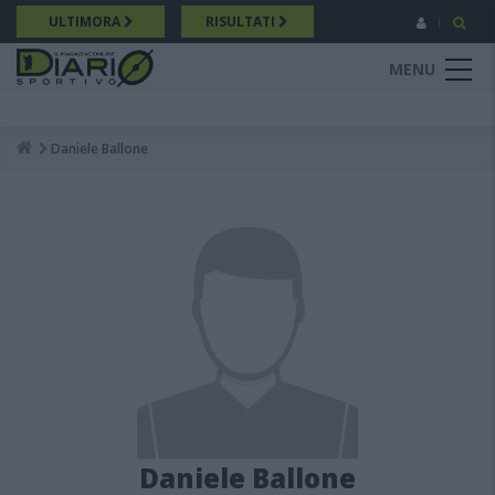
Salta
ULTIMORA
RISULTATI
al
contenuto
MENU
principale
Daniele Ballone
Breadcrumb
Daniele Ballone