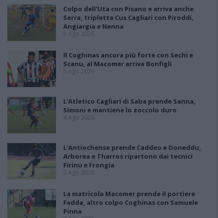
Colpo dell'Uta con Pisano e arriva anche
Serra, tripletta Cus Cagliari con Piroddi,
Angiargia e Nenna
5 Ago 2026
Il Coghinas ancora più forte con Sechi e
Scanu, al Macomer arriva Bonfigli
5 Ago 2026
L'Atletico Cagliari di Saba prende Sanna,
Simoni e mantiene lo zoccolo duro
4 Ago 2026
L'Antiochense prende Caddeo e Doneddu,
Arborea e Tharros ripartono dai tecnici
Firinu e Frongia
2 Ago 2026
La matricola Macomer prende il portiere
Fadda, altro colpo Coghinas con Samuele
Pinna