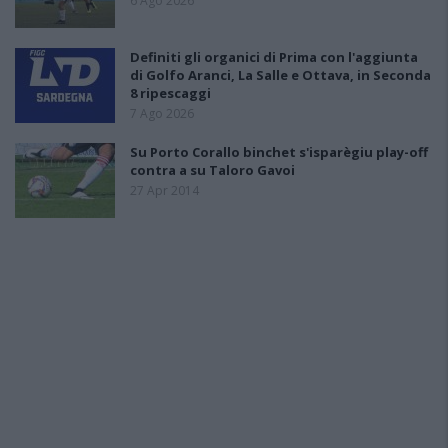
6 Ago 2026
Definiti gli organici di Prima con l'aggiunta
di Golfo Aranci, La Salle e Ottava, in Seconda
8 ripescaggi
7 Ago 2026
Su Porto Corallo binchet s'isparègiu play-off
contra a su Taloro Gavoi
27 Apr 2014