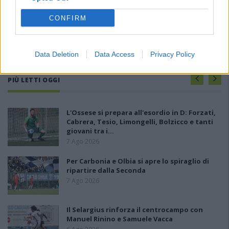
CONFIRM
Data Deletion
Data Access
Privacy Policy
PIÙ LETTI OGGI
L'Ossese si prepara all'esordio in D: Forzati,
Cabrera, Tesio, Limongelli, Bolzicco e tanti
giovani tra i…
7 Ago 2026
Per Carbonia e Olbia si apre lo spiraglio di
ripartire dalla Seconda
7 Ago 2026
Il Selargius rinforza il centrocampo con
Manuel Rinino e Samuele Vacca