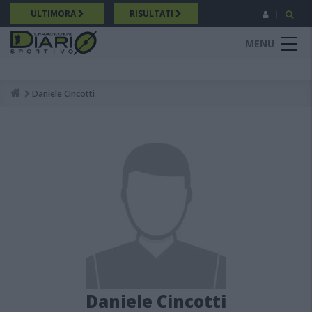
Salta
ULTIMORA
RISULTATI
al
contenuto
MENU
principale
Daniele Cincotti
Breadcrumb
Daniele Cincotti