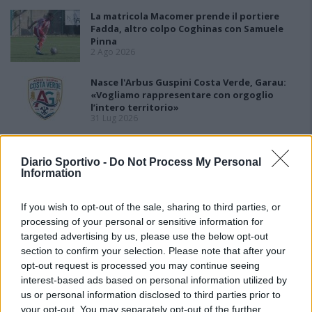
La matricola Macomer prende il portiere
Fadda, altro colpo Coghinas con Samuele
Pinna
2 Ago 2026
Nasce l'Arbus Guspini Costa Verde, Garau:
«Vogliamo rappresentare con orgoglio
l’intero territorio»
31 Lug 2026
Il Sant'Elena si riprende il difensore Mancusi
28 Lug 2026
Diario Sportivo -
Do Not Process My Personal
Information
If you wish to opt-out of the sale, sharing to third parties, or
processing of your personal or sensitive information for
targeted advertising by us, please use the below opt-out
section to confirm your selection. Please note that after your
opt-out request is processed you may continue seeing
interest-based ads based on personal information utilized by
us or personal information disclosed to third parties prior to
your opt-out. You may separately opt-out of the further