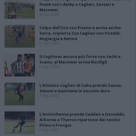
finale con i derby a Cagliari, Sassari e
Macomer
5 Ago 2026
Colpo dell'Uta con Pisano e arriva anche
Serra, tripletta Cus Cagliari con Piroddi,
Angiargia e Nenna
5 Ago 2026
Il Coghinas ancora più forte con Sechi e
Scanu, al Macomer arriva Bonfigli
5 Ago 2026
L'Atletico Cagliari di Saba prende Sanna,
Simoni e mantiene lo zoccolo duro
4 Ago 2026
L'Antiochense prende Caddeo e Doneddu,
Arborea e Tharros ripartono dai tecnici
Firinu e Frongia
2 Ago 2026