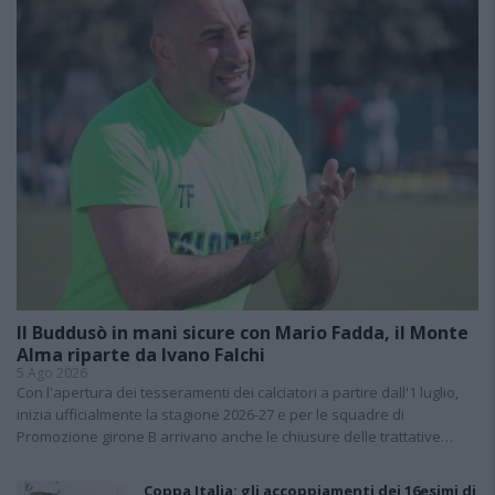
Il Buddusò in mani sicure con Mario Fadda, il Monte
Alma riparte da Ivano Falchi
5 Ago 2026
Con l'apertura dei tesseramenti dei calciatori a partire dall'1 luglio,
inizia ufficialmente la stagione 2026-27 e per le squadre di
Promozione girone B arrivano anche le chiusure delle trattative…
Coppa Italia: gli accoppiamenti dei 16esimi di