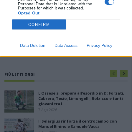
Personal Data that Is Unrelated with the
Purposes for which it was collected.
Opted Out
CONFIRM
Data Deletion
Data Access
Privacy Policy
PIÙ LETTI OGGI
L'Ossese si prepara all'esordio in D: Forzati,
Cabrera, Tesio, Limongelli, Bolzicco e tanti
giovani tra i…
7 Ago 2026
Il Selargius rinforza il centrocampo con
Manuel Rinino e Samuele Vacca