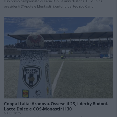
suo primo campionato di serie D in 64 anni di storia. E il club dei
presidenti D'Apote e Mentasti ripartono dal tecnico Carlo…
Coppa Italia: Aranova-Ossese il 23, i derby Budoni-
Latte Dolce e COS-Monastir il 30
6 Ago 2026