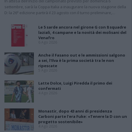
In attesa dell'inizio del campionato previsto per domenica 6
settembre, sarà la Coppa Italia a inaugurare la nuova stagione della
D: la 26ª edizione partirà il 23 agosto con il turno preliminare,…
Le 5 sarde ancora nel girone G con 8 squadre
laziali, 4 campane e la novità dei molisani del
Venafro
6 Ago 2026
Anche il Fasano out e le ammissioni salgono
a sei, l'Ilva è la prima società tra le non
ripescate
5 Ago 2026
Latte Dolce, Luigi Piredda il primo dei
confermati
4 Ago 2026
Monastir, dopo 43 anni di presidenza
Carboni parte l'era Fuke: «Tenere la D con un
progetto sostenibile»
4 Ago 2026