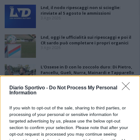
Lnd, il nodo ripescaggi non si scioglie:
rinviate al 5 agosto le ammissioni
3 Ago 2026
Lnd, oggi le ufficialità sui ripescaggi e poi il
CR sardo può completare i propri organici
3 Ago 2026
L'Ossese in D con lo zoccolo duro: Di Pietro,
Fancellu, Gueli, Nurra, Mainardi e Tapparello
30 Lug 2026
Diario Sportivo -
Do Not Process My Personal
Information
Latte Dolce, Andrea Grigoras è il nuovo ds
29 Lug 2026
If you wish to opt-out of the sale, sharing to third parties, or
processing of your personal or sensitive information for
targeted advertising by us, please use the below opt-out
section to confirm your selection. Please note that after your
opt-out request is processed you may continue seeing