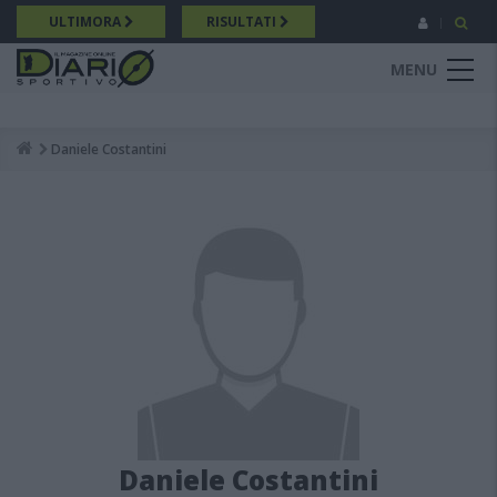
Salta
ULTIMORA
RISULTATI
al
contenuto
MENU
principale
Daniele Costantini
Breadcrumb
Daniele Costantini