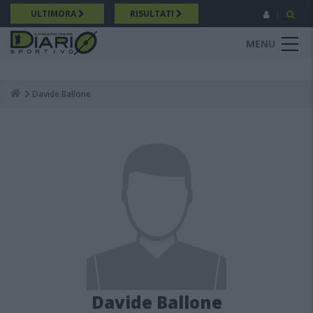
Salta
ULTIMORA
RISULTATI
al
contenuto
MENU
principale
Davide Ballone
Breadcrumb
Davide Ballone