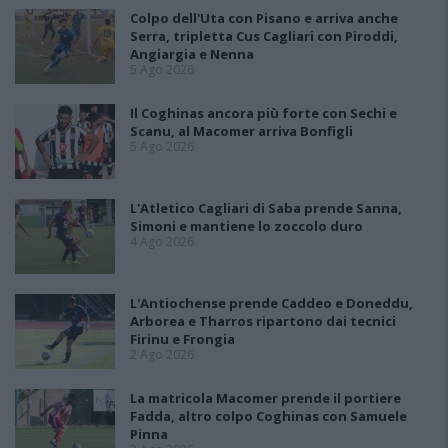
Colpo dell'Uta con Pisano e arriva anche
Serra, tripletta Cus Cagliari con Piroddi,
Angiargia e Nenna
5 Ago 2026
Il Coghinas ancora più forte con Sechi e
Scanu, al Macomer arriva Bonfigli
5 Ago 2026
L'Atletico Cagliari di Saba prende Sanna,
Simoni e mantiene lo zoccolo duro
4 Ago 2026
L'Antiochense prende Caddeo e Doneddu,
Arborea e Tharros ripartono dai tecnici
Firinu e Frongia
2 Ago 2026
La matricola Macomer prende il portiere
Fadda, altro colpo Coghinas con Samuele
Pinna