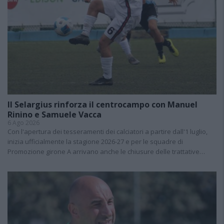
Il Selargius rinforza il centrocampo con Manuel
Rinino e Samuele Vacca
6 Ago 2026
Con l'apertura dei tesseramenti dei calciatori a partire dall'1 luglio,
inizia ufficialmente la stagione 2026-27 e per le squadre di
Promozione girone A arrivano anche le chiusure delle trattative…