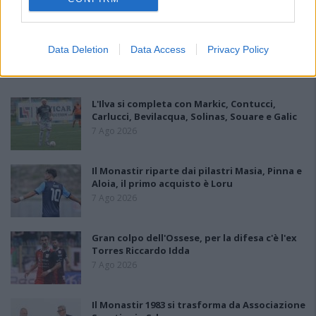
Data Deletion
Data Access
Privacy Policy
PIÙ LETTI OGGI
L'Ilva si completa con Markic, Contucci,
Carlucci, Bevilacqua, Solinas, Souare e Galic
7 Ago 2026
Il Monastir riparte dai pilastri Masia, Pinna e
Aloia, il primo acquisto è Loru
7 Ago 2026
Gran colpo dell'Ossese, per la difesa c'è l'ex
Torres Riccardo Idda
7 Ago 2026
Il Monastir 1983 si trasforma da Associazione