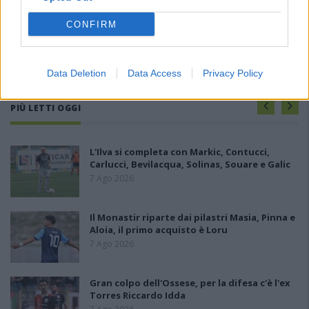
CONFIRM
Data Deletion
Data Access
Privacy Policy
PIÙ LETTI OGGI
L'Ilva si completa con Markic, Contucci,
Carlucci, Bevilacqua, Solinas, Souare e Galic
7 Ago 2026
Il Monastir riparte dai pilastri Masia, Pinna e
Aloia, il primo acquisto è Loru
7 Ago 2026
Gran colpo dell'Ossese, per la difesa c'è l'ex
Torres Riccardo Idda