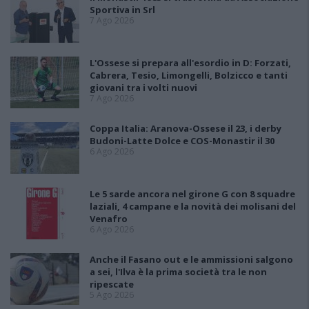
Sportiva in Srl
7 Ago 2026
L'Ossese si prepara all'esordio in D: Forzati,
Cabrera, Tesio, Limongelli, Bolzicco e tanti
giovani tra i volti nuovi
7 Ago 2026
Coppa Italia: Aranova-Ossese il 23, i derby
Budoni-Latte Dolce e COS-Monastir il 30
6 Ago 2026
Le 5 sarde ancora nel girone G con 8 squadre
laziali, 4 campane e la novità dei molisani del
Venafro
6 Ago 2026
Anche il Fasano out e le ammissioni salgono
a sei, l'Ilva è la prima società tra le non
ripescate
5 Ago 2026