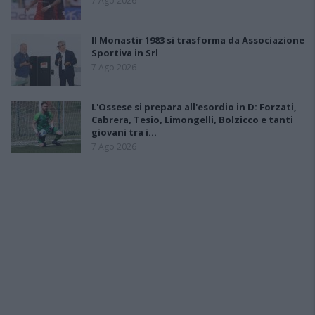
7 Ago 2026
Il Monastir 1983 si trasforma da Associazione
Sportiva in Srl
7 Ago 2026
L'Ossese si prepara all'esordio in D: Forzati,
Cabrera, Tesio, Limongelli, Bolzicco e tanti
giovani tra i…
7 Ago 2026