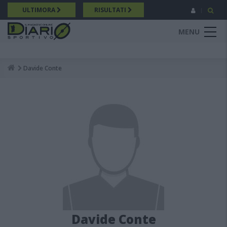
Salta
ULTIMORA
RISULTATI
al
contenuto
MENU
principale
Davide Conte
Breadcrumb
Davide Conte