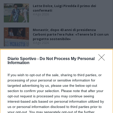
Latte Dolce, Luigi Piredda il primo dei
confermati
4 Ago 2026
Monastir, dopo 43 anni di presidenza
Carboni parte l'era Fuke: «Tenere la D con un
progetto sostenibile»
4 Ago 2026
Lnd, il nodo ripescaggi non si scioglie:
rinviate al 5 agosto le ammissioni
Diario Sportivo -
Do Not Process My Personal
3 Ago 2026
Information
If you wish to opt-out of the sale, sharing to third parties, or
processing of your personal or sensitive information for
targeted advertising by us, please use the below opt-out
section to confirm your selection. Please note that after your
opt-out request is processed you may continue seeing
interest-based ads based on personal information utilized by
us or personal information disclosed to third parties prior to
your opt-out. You may separately opt-out of the further