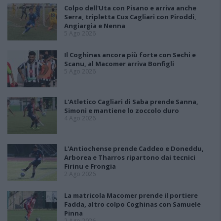
Colpo dell'Uta con Pisano e arriva anche
Serra, tripletta Cus Cagliari con Piroddi,
Angiargia e Nenna
5 Ago 2026
Il Coghinas ancora più forte con Sechi e
Scanu, al Macomer arriva Bonfigli
5 Ago 2026
L'Atletico Cagliari di Saba prende Sanna,
Simoni e mantiene lo zoccolo duro
4 Ago 2026
L'Antiochense prende Caddeo e Doneddu,
Arborea e Tharros ripartono dai tecnici
Firinu e Frongia
2 Ago 2026
La matricola Macomer prende il portiere
Fadda, altro colpo Coghinas con Samuele
Pinna
2 Ago 2026