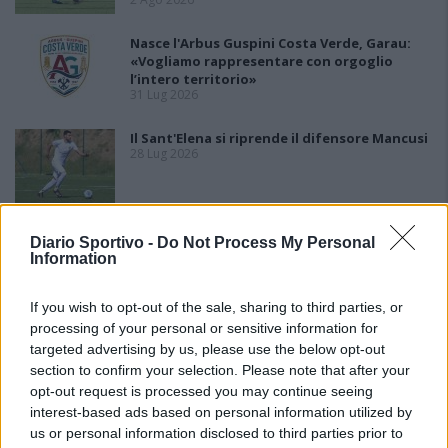
Nasce l'Arbus Guspini Costa Verde, Garau:
«Vogliamo rappresentare con orgoglio
l’intero territorio»
31 Lug 2026
Il Sant'Elena si riprende il difensore Mancusi
28 Lug 2026
Al Castiadas tornano Caboni e Melis, l'Uta
Diario Sportivo -
Do Not Process My Personal
Calcio prende anche Atzori e Siddu
Information
25 Lug 2026
If you wish to opt-out of the sale, sharing to third parties, or
processing of your personal or sensitive information for
targeted advertising by us, please use the below opt-out
section to confirm your selection. Please note that after your
opt-out request is processed you may continue seeing
interest-based ads based on personal information utilized by
us or personal information disclosed to third parties prior to