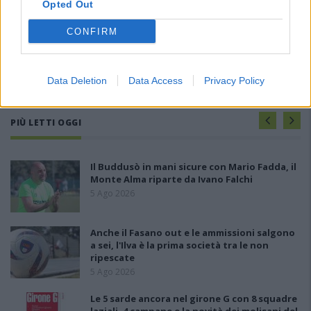
Opted Out
CONFIRM
Data Deletion
Data Access
Privacy Policy
PIÙ LETTI OGGI
Il Buddusò in mani sicure con Mario Fadda, il
Monte Alma riparte da Ivano Falchi
5 Ago 2026
Anche il Fasano out e le ammissioni salgono
a sei, l'Ilva è la prima società tra le non
ripescate
5 Ago 2026
Le 5 sarde ancora nel girone G con 8 squadre