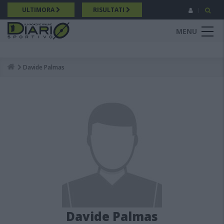
Salta
ULTIMORA
RISULTATI
al
contenuto
MENU
principale
Davide Palmas
Breadcrumb
Davide Palmas