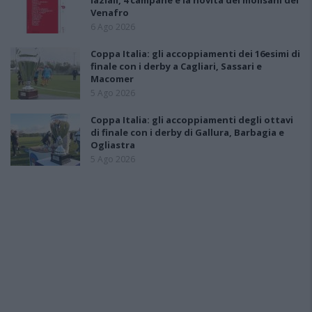
laziali, 4 campane e la novità dei molisani del
Venafro
6 Ago 2026
Coppa Italia: gli accoppiamenti dei 16esimi di
finale con i derby a Cagliari, Sassari e
Macomer
5 Ago 2026
Coppa Italia: gli accoppiamenti degli ottavi
di finale con i derby di Gallura, Barbagia e
Ogliastra
5 Ago 2026