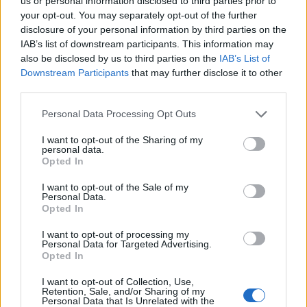
us or personal information disclosed to third parties prior to
DPCM 3 dicembre, per il calcio dilettantistico
your opt-out. You may separately opt-out of the further
stop prolungato fino al 15 gennaio 2021
disclosure of your personal information by third parties on the
3 Dic 2020
IAB’s list of downstream participants. This information may
also be disclosed by us to third parties on the
IAB’s List of
Downstream Participants
that may further disclose it to other
Il Monastir riparte dai pilastri Masia, Pinna e
Aloia, il primo acquisto è Loru
third parties.
7 Ago 2026
Personal Data Processing Opt Outs
L'Ilva si completa con Markic, Contucci,
I want to opt-out of the Sharing of my
personal data.
Carlucci, Bevilacqua, Solinas, Souare e Galic
Opted In
7 Ago 2026
I want to opt-out of the Sale of my
Personal Data.
Opted In
I want to opt-out of processing my
Personal Data for Targeted Advertising.
Opted In
I want to opt-out of Collection, Use,
Retention, Sale, and/or Sharing of my
Personal Data that Is Unrelated with the