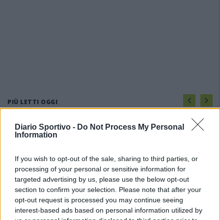
PIÙ LETTI OGGI
Diario Sportivo -
Do Not Process My Personal
Amichevole Ossese: 3-1 al Cagliari Primavera,
Information
doppietta di Tapparello
8 Ago 2026
If you wish to opt-out of the sale, sharing to third parties, or
processing of your personal or sensitive information for
targeted advertising by us, please use the below opt-out
Il Latte Dolce prende Dumani dalla Torres,
Mascia, Sorgente, Lopes, Limberti e Cherchi
section to confirm your selection. Please note that after your
gli altri acquisti
opt-out request is processed you may continue seeing
8 Ago 2026
interest-based ads based on personal information utilized by