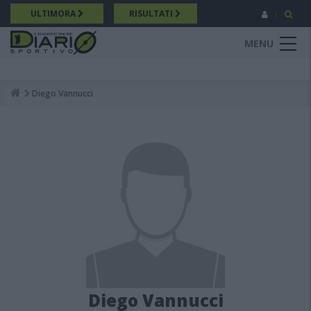
Salta
ULTIMORA
RISULTATI
al
contenuto
MENU
principale
Diego Vannucci
Breadcrumb
Diego Vannucci