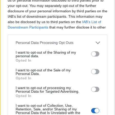
us or personal information disclosed to third parties prior to
Il Monastir riparte dai pilastri Masia, Pinna e
your opt-out. You may separately opt-out of the further
Aloia, il primo acquisto è Loru
disclosure of your personal information by third parties on the
7 Ago 2026
IAB’s list of downstream participants. This information may
also be disclosed by us to third parties on the
IAB’s List of
Downstream Participants
that may further disclose it to other
Gran colpo dell'Ossese, per la difesa c'è l'ex
Torres Riccardo Idda
third parties.
7 Ago 2026
Personal Data Processing Opt Outs
Il Selargius rinforza il centrocampo con
I want to opt-out of the Sharing of my
personal data.
Manuel Rinino e Samuele Vacca
Opted In
6 Ago 2026
I want to opt-out of the Sale of my
Personal Data.
Opted In
I want to opt-out of processing my
Personal Data for Targeted Advertising.
Opted In
I want to opt-out of Collection, Use,
Retention, Sale, and/or Sharing of my
Personal Data that Is Unrelated with the