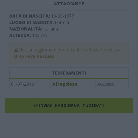
ATTACCANTE
DATA DI NASCITA:
16-03-1977
LUOGO DI NASCITA:
Formia
NAZIONALITÀ:
Italiana
ALTEZZA:
183
cm
Nessun aggiornamento recente sul tesseramento di
Dino Fava Passaro
TESSERAMENTI
01-07-2019
Afragolese
Acquisto
INVIACI E AGGIORNA I TUOI DATI