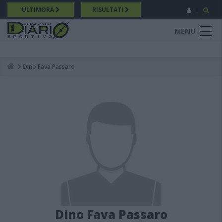
Salta
ULTIMORA
RISULTATI
al
contenuto
MENU
principale
Dino Fava Passaro
Breadcrumb
Dino Fava Passaro