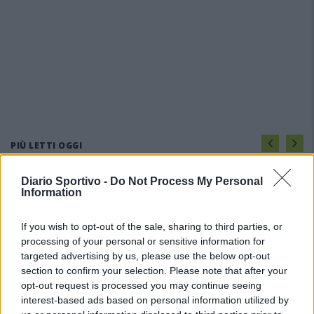
PIÙ LETTI OGGI
Diario Sportivo -
Do Not Process My Personal
L'Ilva si completa con Markic, Contucci,
Information
Carlucci, Bevilacqua, Solinas, Souare e Galic
7 Ago 2026
If you wish to opt-out of the sale, sharing to third parties, or
processing of your personal or sensitive information for
targeted advertising by us, please use the below opt-out
L'Ossese si prepara all'esordio in D: Forzati,
Cabrera, Tesio, Limongelli, Bolzicco e tanti
section to confirm your selection. Please note that after your
giovani tra i…
opt-out request is processed you may continue seeing
7 Ago 2026
interest-based ads based on personal information utilized by