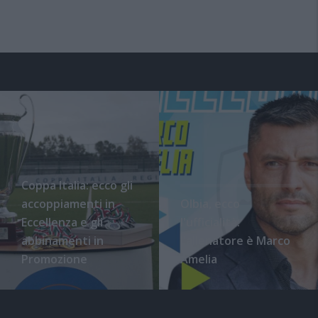
Coppa Italia: ecco gli
accoppiamenti in
Olbia, ecco
Eccellenza e gli
l'ufficialità:
abbinamenti in
l'allenatore è Marco
Promozione
Amelia