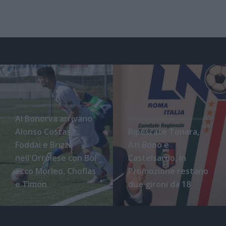
Al Bonorva arrivano
Alonso Costas,
Ripescate Tonara,
Foddai e Brizzi,
Atl Bono e
nell'Orrolese con Boi
Castelsardo, in
ecco Morleo, Choflas
Promozione restano
e Timon
due gironi da 18