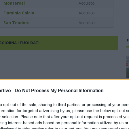
Monterosi
Acquisto
Flaminia Calcio
Acquisto
San Teodoro
Acquisto
P
AGGIORNA I TUOI DATI
rtivo -
Do Not Process My Personal Information
to opt-out of the sale, sharing to third parties, or processing of your per
formation for targeted advertising by us, please use the below opt-out s
r selection. Please note that after your opt-out request is processed y
eing interest-based ads based on personal information utilized by us or
disclosed to third parties prior to your opt-out. You may separately opt-