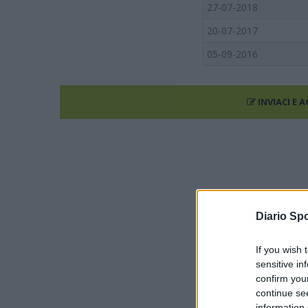
27-07-2018
20-07-2017
05-09-2016
INVIACI E 
Diario Spo
If you wish 
sensitive in
confirm you
continue se
information 