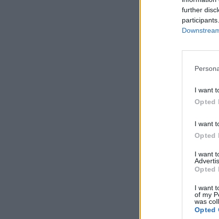
further disc
participants
Downstream 
Persona
I want t
Opted 
I want t
Opted 
I want 
Advertis
Opted 
I want t
of my P
was col
Opted 