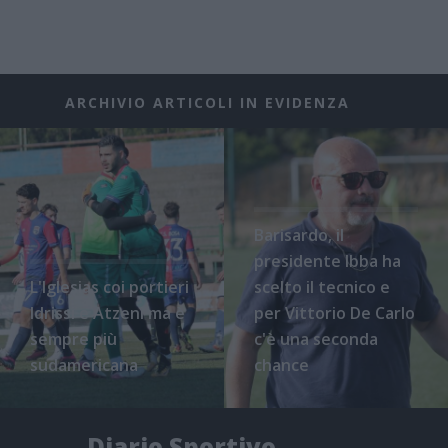
ARCHIVIO ARTICOLI IN EVIDENZA
Barisardo, il
presidente Ibba ha
L'Iglesias coi portieri
scelto il tecnico e
Idrissi e Atzeni ma è
per Vittorio De Carlo
sempre più
c'è una seconda
sudamericana
chance
Diario Sportivo