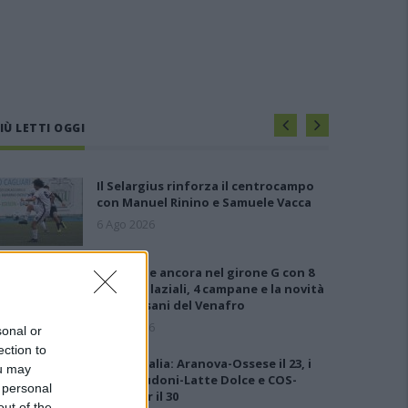
IÙ LETTI OGGI
Il Selargius rinforza il centrocampo
con Manuel Rinino e Samuele Vacca
6 Ago 2026
Le 5 sarde ancora nel girone G con 8
squadre laziali, 4 campane e la novità
dei molisani del Venafro
6 Ago 2026
sonal or
ection to
Coppa Italia: Aranova-Ossese il 23, i
ou may
derby Budoni-Latte Dolce e COS-
 personal
Monastir il 30
out of the