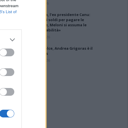
6 Ago 2026
 downstream
B’s List of
Carbonia, l'ex presidente Canu:
«Lasciai i soldi per pagare le
vertenze, Meloni si assuma le
responsabilità»
31 Lug 2026
Latte Dolce, Andrea Grigoras è il
nuovo ds
29 Lug 2026