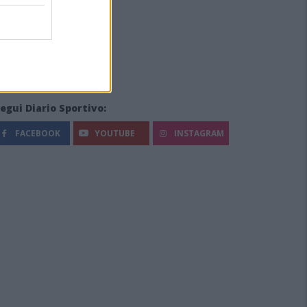
egui Diario Sportivo:
FACEBOOK
YOUTUBE
INSTAGRAM