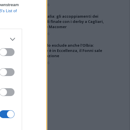
5 Ago 2026
 downstream
B’s List of
Coppa Italia: gli accoppiamenti dei
16esimi di finale con i derby a Cagliari,
Sassari e Macomer
5 Ago 2026
Il CR sardo esclude anche l'Olbia:
l'Usinese è in Eccellenza, il Fonni sale
in Promozione
5 Ago 2026