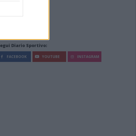
egui Diario Sportivo:
FACEBOOK
YOUTUBE
INSTAGRAM