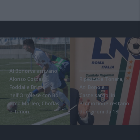
Al Bonorva arrivano
Alonso Costas,
Ripescate Tonara,
Foddai e Brizzi,
Atl Bono e
nell'Orrolese con Boi
Castelsardo, in
ecco Morleo, Choflas
Promozione restano
e Timon
due gironi da 18