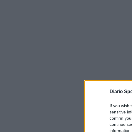
Diario Spo
If you wish 
sensitive in
confirm you
continue se
information 