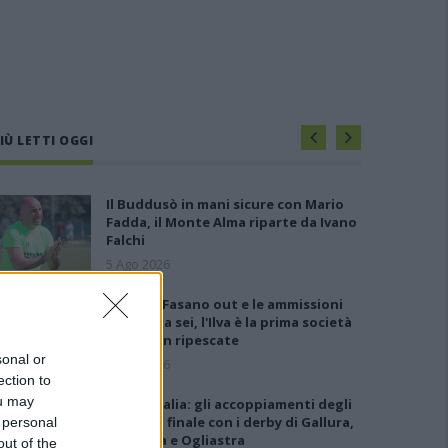
IÙ LETTI OGGI
Il Buddusò in mani sicure con Mario
Fadda, il Monte Alma riparte da Ivano
Falchi
5 Ago 2026
Anche il Fasano out e le ammissioni
salgono a sei, l'Ilva è la prima società
tra le non ripescate
sonal or
5 Ago 2026
ection to
ou may
Coppa Italia: gli accoppiamenti degli
ottavi di finale con i derby di Gallura,
 personal
Barbagia e Ogliastra
out of the