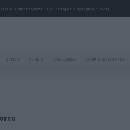
 regalai ispantus: est mellus scumiti apitzus de is giòvunus o is…
SERIE C
SERIE D
ECCELLENZA
CAMPIONATI SARDI
Porcu