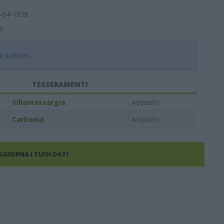
-04-1978
a
è inattivo.
TESSERAMENTI
Villamassargia
Acquisto
Carbonia
Acquisto
AGGIORNA I TUOI DATI