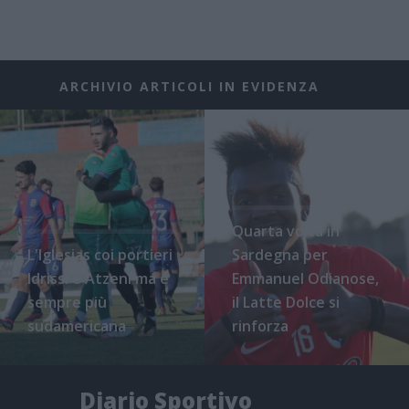
ARCHIVIO ARTICOLI IN EVIDENZA
Quarta volta in
L'Iglesias coi portieri
Sardegna per
Idrissi e Atzeni ma è
Emmanuel Odianose,
sempre più
il Latte Dolce si
sudamericana
rinforza
Diario Sportivo