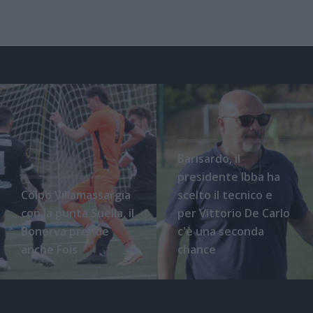
Barisardo, il
presidente Ibba ha
Colpo Villamassargia
scelto il tecnico e
con la punta Suella, il
per Vittorio De Carlo
Bonorva prende
c'è una seconda
anche Fois
chance