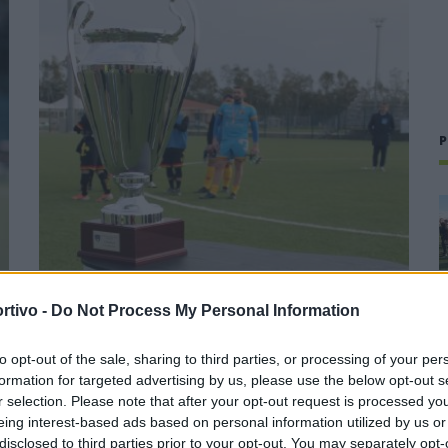
P
Coppa Italia: gli accoppiamenti dei 16esimi di
rtivo -
Do Not Process My Personal Information
finale con i derby a Cagliari, Sassari e
Macomer
to opt-out of the sale, sharing to third parties, or processing of your per
5 Ago 2026
formation for targeted advertising by us, please use the below opt-out s
1
r selection. Please note that after your opt-out request is processed y
Con il campionato di Promozione che avrà inizio domenica 13
eing interest-based ads based on personal information utilized by us or
e
settembre, il Comitato Regionale ufficializza anche le date
disclosed to third parties prior to your opt-out. You may separately opt-