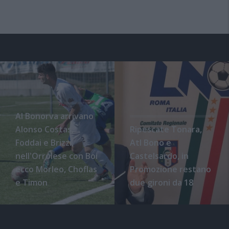
Al Bonorva arrivano
Alonso Costas,
Ripescate Tonara,
Foddai e Brizzi,
Atl Bono e
nell'Orrolese con Boi
Castelsardo, in
ecco Morleo, Choflas
Promozione restano
e Timon
due gironi da 18