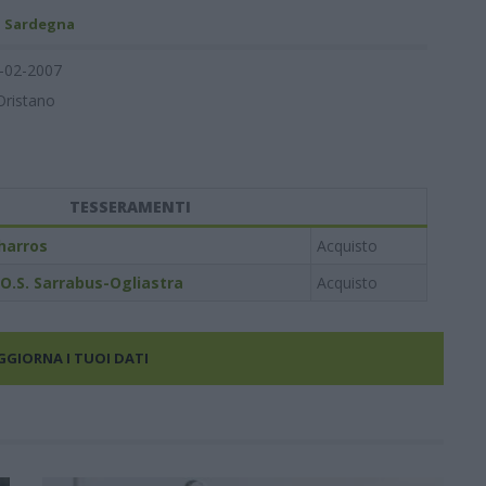
- Sardegna
-02-2007
Oristano
TESSERAMENTI
harros
Acquisto
.O.S. Sarrabus-Ogliastra
Acquisto
AGGIORNA I TUOI DATI