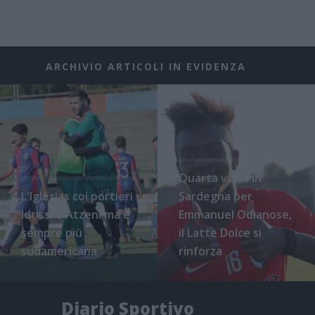
ARCHIVIO ARTICOLI IN EVIDENZA
Quarta volta in
L'Iglesias coi portieri
Sardegna per
Idrissi e Atzeni ma è
Emmanuel Odianose,
sempre più
il Latte Dolce si
sudamericana
rinforza
Diario Sportivo