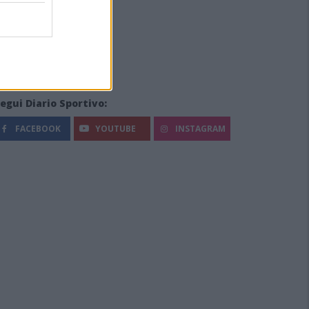
egui Diario Sportivo:
FACEBOOK
YOUTUBE
INSTAGRAM