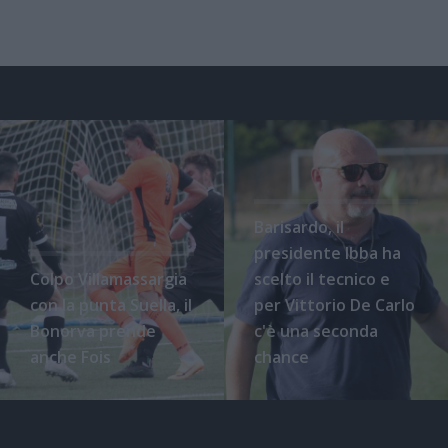
Barisardo, il
presidente Ibba ha
Colpo Villamassargia
scelto il tecnico e
con la punta Suella, il
per Vittorio De Carlo
Bonorva prende
c'è una seconda
anche Fois
chance