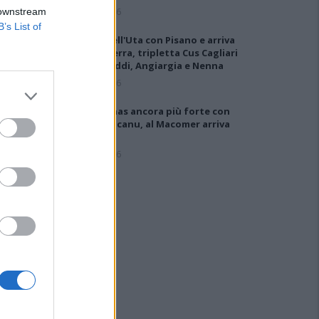
5 Ago 2026
 downstream
B’s List of
Colpo dell'Uta con Pisano e arriva
anche Serra, tripletta Cus Cagliari
con Piroddi, Angiargia e Nenna
5 Ago 2026
Il Coghinas ancora più forte con
Sechi e Scanu, al Macomer arriva
Bonfigli
5 Ago 2026