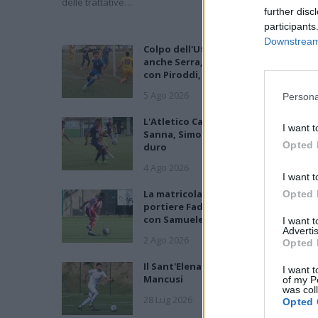
delle trattative…
further disc
participants
Downstream 
Colpo dell'Uta con Pisano e arriva
anche Serra, tripletta Cus Cagliari
con Piroddi, Angiargia e Nenna
5 Ago 2026
Persona
L'Atletico Cagliari di Saba prende
I want t
Sanna, Simoni e mantiene lo zoccolo
Opted 
duro
4 Ago 2026
I want t
La matricola Macomer prende il
Opted 
portiere Fadda, altro colpo Coghina
con Samuele Pinna
I want 
Advertis
2 Ago 2026
Opted 
Il Sant'Elena si riprende il difensore
I want t
Mancusi
of my P
was col
28 Lug 2026
Opted 