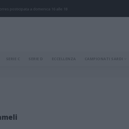
Torres posticipata a domenica 16 alle 18
SERIE C
SERIE D
ECCELLENZA
CAMPIONATI SARDI
ameli