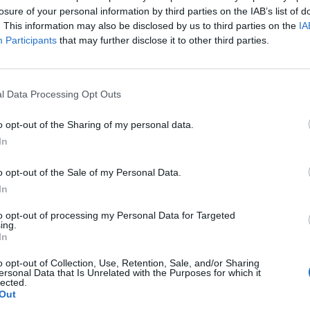
della Coppa Italia in programma domenica 30 agosto
losure of your personal information by third parties on the IAB’s list of
(andata) e domenica 6…
. This information may also be disclosed by us to third parties on the
IA
Participants
that may further disclose it to other third parties.
Il Coghinas ancora più forte con
Sechi e Scanu, al Macomer arriva
Bonfigli
5 Ago 2026
l Data Processing Opt Outs
L'Antiochense prende Caddeo e
o opt-out of the Sharing of my personal data.
Doneddu, Arborea e Tharros
In
ripartono dai tecnici Firinu e Frongia
2 Ago 2026
o opt-out of the Sale of my Personal Data.
Nasce l'Arbus Guspini Costa Verde,
In
s
Garau: «Vogliamo rappresentare con
orgoglio l’intero territorio»
to opt-out of processing my Personal Data for Targeted
ing.
31 Lug 2026
In
Al Castiadas tornano Caboni e Melis,
o opt-out of Collection, Use, Retention, Sale, and/or Sharing
l'Uta Calcio prende anche Atzori e
ersonal Data that Is Unrelated with the Purposes for which it
lected.
Siddu
Out
25 Lug 2026