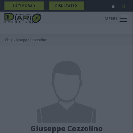
Salta
ULTIMORA
RISULTATI
al
contenuto
MENU
principale
Giuseppe Cozzolino
Breadcrumb
Giuseppe Cozzolino