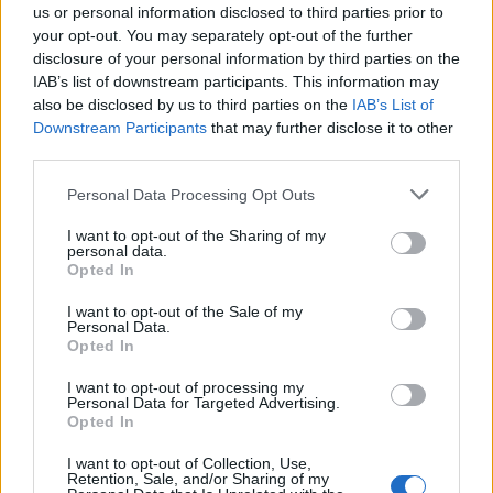
us or personal information disclosed to third parties prior to
your opt-out. You may separately opt-out of the further
Gran colpo dell'Ossese, per la difesa c'è l'ex
Torres Riccardo Idda
disclosure of your personal information by third parties on the
7 Ago 2026
IAB’s list of downstream participants. This information may
also be disclosed by us to third parties on the
IAB’s List of
Downstream Participants
that may further disclose it to other
L'Ossese si prepara all'esordio in D: Forzati,
third parties.
Cabrera, Tesio, Limongelli, Bolzicco e tanti
giovani tra i…
Personal Data Processing Opt Outs
7 Ago 2026
I want to opt-out of the Sharing of my
Il Monastir 1983 si trasforma da Associazione
personal data.
Sportiva in Srl
Opted In
7 Ago 2026
I want to opt-out of the Sale of my
Personal Data.
Opted In
I want to opt-out of processing my
Personal Data for Targeted Advertising.
Opted In
I want to opt-out of Collection, Use,
Retention, Sale, and/or Sharing of my