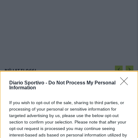
PIÙ LETTI OGGI
Diario Sportivo -
Do Not Process My Personal
Information
L'Ilva si completa con Markic, Contucci,
Carlucci, Bevilacqua, Solinas, Souare e Galic
7 Ago 2026
If you wish to opt-out of the sale, sharing to third parties, or
processing of your personal or sensitive information for
targeted advertising by us, please use the below opt-out
Il Monastir riparte dai pilastri Masia, Pinna e
section to confirm your selection. Please note that after your
Aloia, il primo acquisto è Loru
opt-out request is processed you may continue seeing
7 Ago 2026
interest-based ads based on personal information utilized by