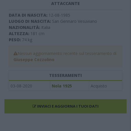
ATTACCANTE
DATA DI NASCITA:
12-08-1985
LUOGO DI NASCITA:
San Gennaro Vesuviano
NAZIONALITÀ:
Italia
ALTEZZA:
181
cm
PESO:
74
kg
Nessun aggiornamento recente sul tesseramento di
Giuseppe Cozzolino
TESSERAMENTI
03-08-2020
Nola 1925
Acquisto
INVIACI E AGGIORNA I TUOI DATI