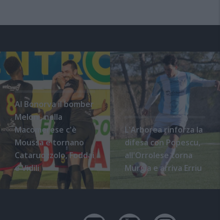
Al Bonorva il bomber
Meloni, nella
Macomerese c'è
L'Arborea rinforza la
Moussa e tornano
difesa con Popescu,
Cataruozzolo, Foddai
all'Orrolese torna
e Vidili
Murgia e arriva Erriu