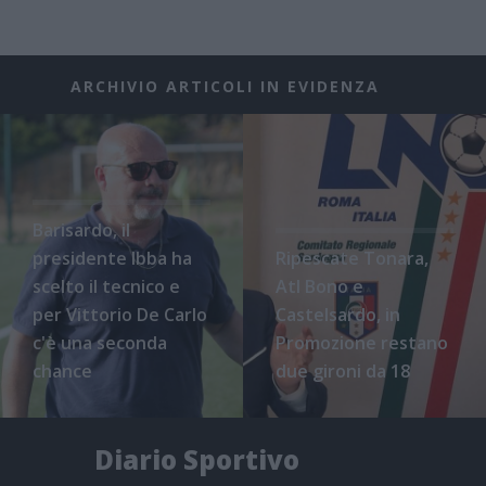
ARCHIVIO ARTICOLI IN EVIDENZA
Barisardo, il
presidente Ibba ha
Ripescate Tonara,
scelto il tecnico e
Atl Bono e
per Vittorio De Carlo
Castelsardo, in
c'è una seconda
Promozione restano
chance
due gironi da 18
Diario Sportivo