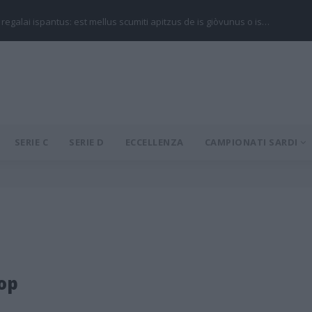
 regalai ispantus: est mellus scumiti apitzus de is giòvunus o is…
SERIE C
SERIE D
ECCELLENZA
CAMPIONATI SARDI
op