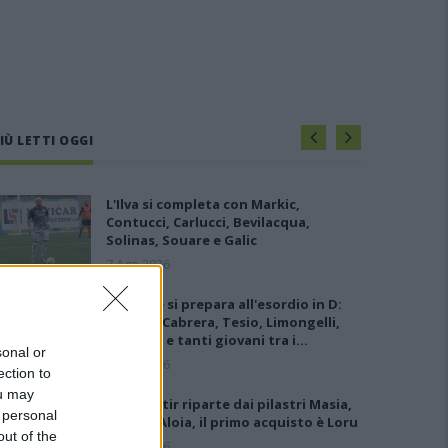
IÙ LETTI OGGI
L'Ilva si completa con Markic,
Contucci, Carlucci, Bevilacqua,
Solinas, Souare e Galic
7 Ago 2026
L'Ossese si prepara all'esordio in D:
Forzati, Cabrera, Tesio, Limongelli,
Bolzicco e tanti giovani tra i…
sonal or
7 Ago 2026
ection to
ou may
Il Monastir riparte dai pilastri Masia,
 personal
Pinna e Aloia, il primo acquisto è Loru
out of the
7 Ago 2026