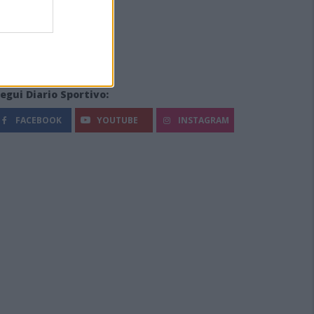
egui Diario Sportivo:
FACEBOOK
YOUTUBE
INSTAGRAM