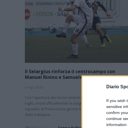
Il Selargius rinforza il centrocampo con
Manuel Rinino e Samuele Vacca
Diario Spo
6 Ago 2026
Con l'apertura dei tesseramenti dei calciatori a partire dall'
If you wish 
luglio, inizia ufficialmente la stagione 2026-27 e per le
sensitive in
squadre di Promozione girone A arrivano anche le chiusur
confirm you
delle trattative…
continue se
information 
Coppa Italia: gli accoppiamenti dei