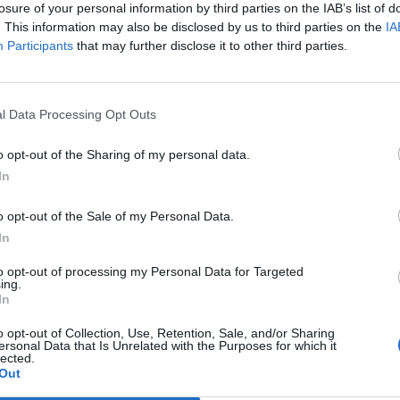
losure of your personal information by third parties on the IAB’s list of
,
anche Serra, tripletta Cus Cagliari
. This information may also be disclosed by us to third parties on the
IA
con Piroddi, Angiargia e Nenna
Participants
that may further disclose it to other third parties.
5 Ago 2026
L'Atletico Cagliari di Saba prende
Sanna, Simoni e mantiene lo zoccolo
l Data Processing Opt Outs
duro
4 Ago 2026
o opt-out of the Sharing of my personal data.
In
La matricola Macomer prende il
portiere Fadda, altro colpo Coghinas
a
con Samuele Pinna
o opt-out of the Sale of my Personal Data.
In
2 Ago 2026
to opt-out of processing my Personal Data for Targeted
Il Sant'Elena si riprende il difensore
ing.
n
Mancusi
In
28 Lug 2026
o opt-out of Collection, Use, Retention, Sale, and/or Sharing
ersonal Data that Is Unrelated with the Purposes for which it
lected.
Out