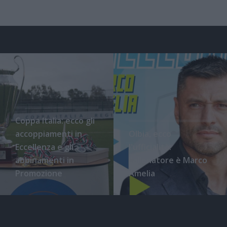
Coppa Italia: ecco gli
accoppiamenti in
Olbia, ecco
Eccellenza e gli
l'ufficialità:
abbinamenti in
l'allenatore è Marco
Promozione
Amelia