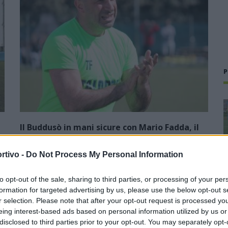
P
Il Buddusò in mani sicure con Mario Fadda, il
Monte Alma riparte da Ivano Falchi
rtivo -
Do Not Process My Personal Information
5 Ago 2026
1
Con l'apertura dei tesseramenti dei calciatori a partire dall'1
to opt-out of the sale, sharing to third parties, or processing of your per
luglio, inizia ufficialmente la stagione 2026-27 e per le
formation for targeted advertising by us, please use the below opt-out s
e
squadre di Promozione girone B arrivano anche le chiusure
r selection. Please note that after your opt-out request is processed y
delle trattative…
eing interest-based ads based on personal information utilized by us or
disclosed to third parties prior to your opt-out. You may separately opt-
Colpo dell'Uta con Pisano e arriva