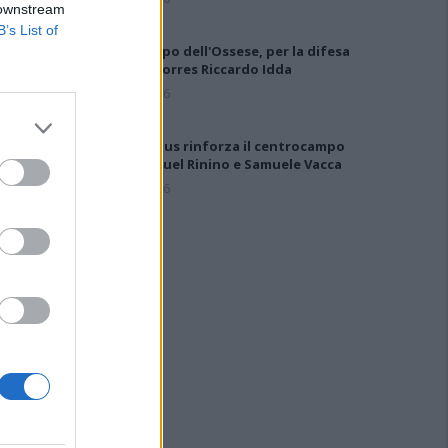
 downstream
B’s List of
Gran colpo dell'Ossese, per la difesa
c'è l'ex Torres Riccardo Idda
7 Ago 2026
Il Selargius rinforza il centrocampo
con Manuel Rinino e Samuele Vacca
6 Ago 2026