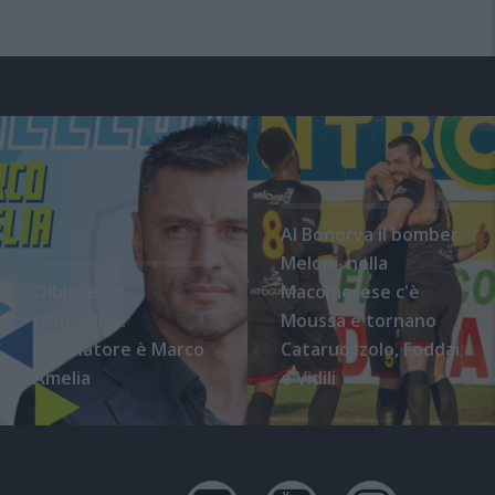
Al Bonorva il bomber
Meloni, nella
Olbia, ecco
Macomerese c'è
l'ufficialità:
Moussa e tornano
l'allenatore è Marco
Cataruozzolo, Foddai
Amelia
e Vidili