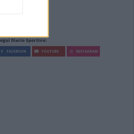
egui Diario Sportivo:
FACEBOOK
YOUTUBE
INSTAGRAM