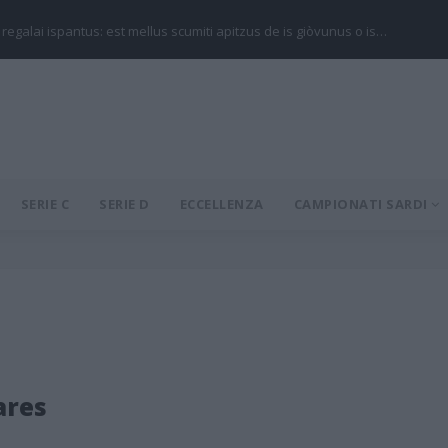
 regalai ispantus: est mellus scumiti apitzus de is giòvunus o is…
SERIE C
SERIE D
ECCELLENZA
CAMPIONATI SARDI
ares