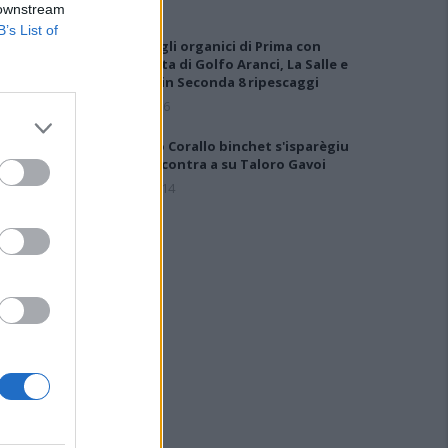
 downstream
B’s List of
Definiti gli organici di Prima con
l'aggiunta di Golfo Aranci, La Salle e
Ottava, in Seconda 8 ripescaggi
7 Ago 2026
Su Porto Corallo binchet s'isparègiu
play-off contra a su Taloro Gavoi
27 Apr 2014