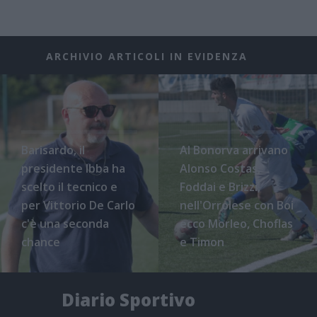
ARCHIVIO ARTICOLI IN EVIDENZA
Barisardo, il
Al Bonorva arrivano
presidente Ibba ha
Alonso Costas,
scelto il tecnico e
Foddai e Brizzi,
per Vittorio De Carlo
nell'Orrolese con Boi
c'è una seconda
ecco Morleo, Choflas
chance
e Timon
Diario Sportivo