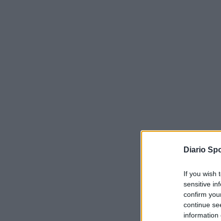
Diario Spo
If you wish 
sensitive in
confirm you
continue se
information 