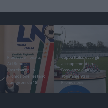
Ripescate Tonara,
Coppa Italia: ecco gli
Atl Bono e
accoppiamenti in
Castelsardo, in
Eccellenza e gli
Promozione restano
abbinamenti in
due gironi da 18
Promozione