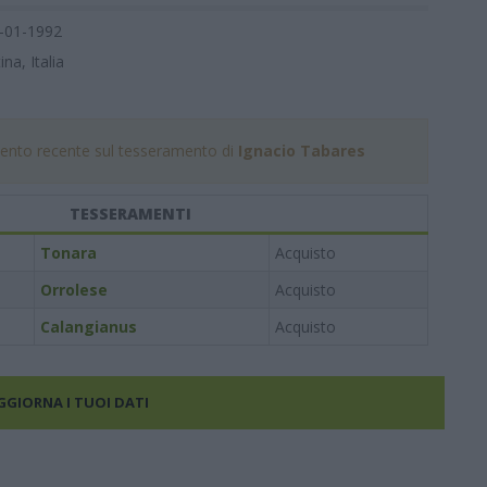
-01-1992
na, Italia
nto recente sul tesseramento di
Ignacio Tabares
TESSERAMENTI
Tonara
Acquisto
Orrolese
Acquisto
Calangianus
Acquisto
AGGIORNA I TUOI DATI