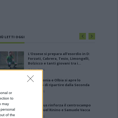
IÙ LETTI OGGI
L'Ossese si prepara all'esordio in D:
Forzati, Cabrera, Tesio, Limongelli,
Bolzicco e tanti giovani tra i…
7 Ago 2026
Per Carbonia e Olbia si apre lo
spiraglio di ripartire dalla Seconda
7 Ago 2026
sonal or
ection to
ou may
Il Selargius rinforza il centrocampo
 personal
con Manuel Rinino e Samuele Vacca
out of the
6 Ago 2026