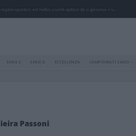
 regalai ispantus: est mellus scumiti apitzus de is giòvunus o is…
SERIE C
SERIE D
ECCELLENZA
CAMPIONATI SARDI
ieira Passoni