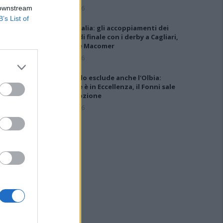
5 Ago 2026
 downstream
B’s List of
Coppa Italia: gli accoppiamenti dei
16esimi di finale con i derby a Cagliari,
Sassari e Macomer
5 Ago 2026
Il CR sardo esclude anche l'Olbia:
l'Usinese è in Eccellenza, il Fonni sale
in Promozione
5 Ago 2026