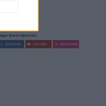
egui Diario Sportivo:
FACEBOOK
YOUTUBE
INSTAGRAM