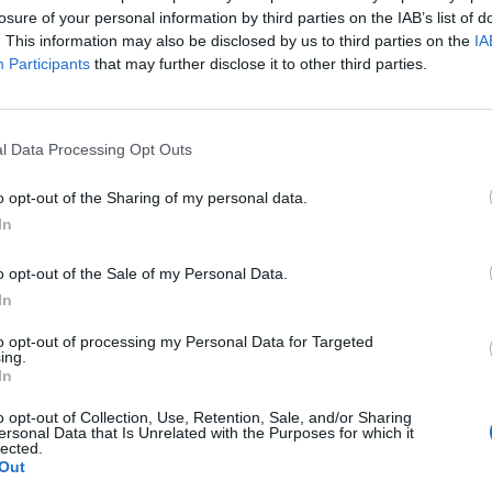
della Coppa Italia in programma domenica 30 agosto
losure of your personal information by third parties on the IAB’s list of
(andata) e domenica 6…
. This information may also be disclosed by us to third parties on the
IA
Participants
that may further disclose it to other third parties.
Il Coghinas ancora più forte con
Sechi e Scanu, al Macomer arriva
Bonfigli
5 Ago 2026
l Data Processing Opt Outs
L'Antiochense prende Caddeo e
o opt-out of the Sharing of my personal data.
Doneddu, Arborea e Tharros
In
ripartono dai tecnici Firinu e Frongia
2 Ago 2026
o opt-out of the Sale of my Personal Data.
Nasce l'Arbus Guspini Costa Verde,
In
s
Garau: «Vogliamo rappresentare con
orgoglio l’intero territorio»
to opt-out of processing my Personal Data for Targeted
ing.
31 Lug 2026
In
Al Castiadas tornano Caboni e Melis,
o opt-out of Collection, Use, Retention, Sale, and/or Sharing
l'Uta Calcio prende anche Atzori e
ersonal Data that Is Unrelated with the Purposes for which it
lected.
Siddu
Out
25 Lug 2026