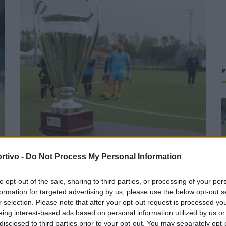
P
Coppa Italia: gli accoppiamenti dei 16esimi di
rtivo -
Do Not Process My Personal Information
finale con i derby a Cagliari, Sassari e
Macomer
to opt-out of the sale, sharing to third parties, or processing of your per
5 Ago 2026
formation for targeted advertising by us, please use the below opt-out s
1
r selection. Please note that after your opt-out request is processed y
Con il campionato di Promozione che avrà inizio domenica 13
eing interest-based ads based on personal information utilized by us or
e
settembre, il Comitato Regionale ufficializza anche le date
disclosed to third parties prior to your opt-out. You may separately opt-