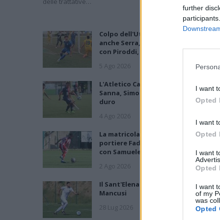
delle trattative…
further disc
participants
Downstream 
Colpo dell'Uta con Pisano e arriva
anche Serra, tripletta Cus Cagliari
con Piroddi, Angiargia e Nenna
5 Ago 2026
Persona
L'Atletico Cagliari di Saba prende
I want t
Sanna, Simoni e mantiene lo zoccolo
Opted 
duro
4 Ago 2026
I want t
La matricola Macomer prende il
Opted 
portiere Fadda, altro colpo Coghina
con Samuele Pinna
I want 
Advertis
2 Ago 2026
Opted 
Il Sant'Elena si riprende il difensore
I want t
Mancusi
of my P
was col
28 Lug 2026
Opted 