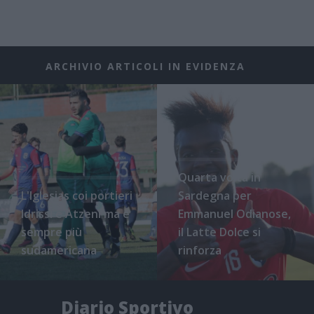
ARCHIVIO ARTICOLI IN EVIDENZA
Quarta volta in
L'Iglesias coi portieri
Sardegna per
Idrissi e Atzeni ma è
Emmanuel Odianose,
sempre più
il Latte Dolce si
sudamericana
rinforza
Diario Sportivo