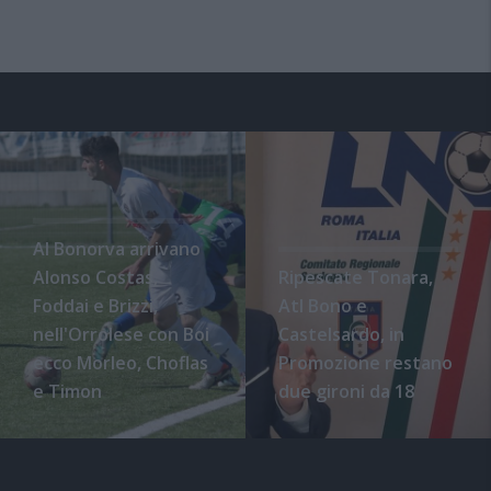
Al Bonorva arrivano
Alonso Costas,
Ripescate Tonara,
Foddai e Brizzi,
Atl Bono e
nell'Orrolese con Boi
Castelsardo, in
ecco Morleo, Choflas
Promozione restano
e Timon
due gironi da 18