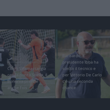
Barisardo, il
presidente Ibba ha
Colpo Villamassargia
scelto il tecnico e
con la punta Suella, il
per Vittorio De Carlo
Bonorva prende
c'è una seconda
anche Fois
chance