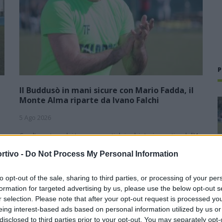
P
Il Buddusò in mani sicure con Mario Fadda, il
Monte Alma riparte da Ivano Falchi
5 Ago 2026
1
Con l'apertura dei tesseramenti dei calciatori a partire dall'1
luglio, inizia ufficialmente la stagione 2026-27 e per le
rtivo -
Do Not Process My Personal Information
e
squadre di Promozione girone B arrivano anche le chiusure
delle trattative…
to opt-out of the sale, sharing to third parties, or processing of your per
Colpo dell'Uta con Pisano e arriva
formation for targeted advertising by us, please use the below opt-out s
,
anche Serra, tripletta Cus Cagliari
r selection. Please note that after your opt-out request is processed y
con Piroddi, Angiargia e Nenna
eing interest-based ads based on personal information utilized by us or
5 Ago 2026
disclosed to third parties prior to your opt-out. You may separately opt-