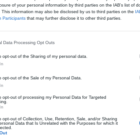
losure of your personal information by third parties on the IAB’s list of
L'Atletico Cagliari di Saba prende
. This information may also be disclosed by us to third parties on the
IA
Sanna, Simoni e mantiene lo zoccolo
Participants
that may further disclose it to other third parties.
duro
4 Ago 2026
La matricola Macomer prende il
l Data Processing Opt Outs
portiere Fadda, altro colpo Coghinas
a
con Samuele Pinna
o opt-out of the Sharing of my personal data.
2 Ago 2026
In
Il Sant'Elena si riprende il difensore
o opt-out of the Sale of my Personal Data.
n
Mancusi
In
28 Lug 2026
to opt-out of processing my Personal Data for Targeted
ing.
In
o opt-out of Collection, Use, Retention, Sale, and/or Sharing
ersonal Data that Is Unrelated with the Purposes for which it
lected.
Out