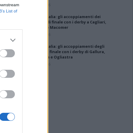
6 Ago 2026
 downstream
B’s List of
Coppa Italia: gli accoppiamenti dei
16esimi di finale con i derby a Cagliari,
Sassari e Macomer
5 Ago 2026
Coppa Italia: gli accoppiamenti degli
ottavi di finale con i derby di Gallura,
Barbagia e Ogliastra
5 Ago 2026