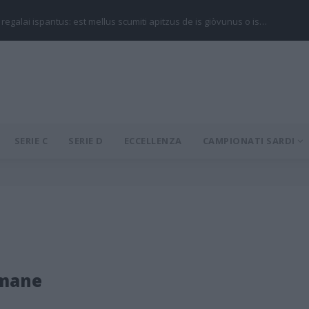
 regalai ispantus: est mellus scumiti apitzus de is giòvunus o is…
SERIE C
SERIE D
ECCELLENZA
CAMPIONATI SARDI
mane