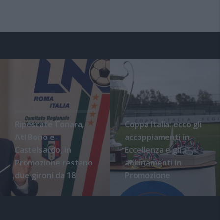
Ripescate Tonara,
Coppa Italia: ecco gli
Atl Bono e
accoppiamenti in
Castelsardo, in
Eccellenza e gli
Promozione restano
abbinamenti in
due gironi da 18
Promozione