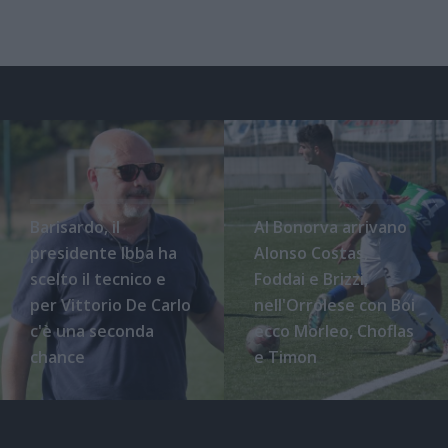
Barisardo, il
Al Bonorva arrivano
presidente Ibba ha
Alonso Costas,
scelto il tecnico e
Foddai e Brizzi,
per Vittorio De Carlo
nell'Orrolese con Boi
c'è una seconda
ecco Morleo, Choflas
chance
e Timon