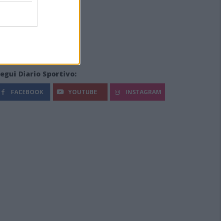
egui Diario Sportivo:
FACEBOOK
YOUTUBE
INSTAGRAM