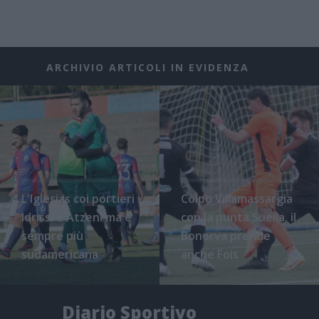
ARCHIVIO ARTICOLI IN EVIDENZA
L'Iglesias coi portieri
Colpo Villamassargia
Idrissi e Atzeni ma è
con la punta Suella, il
sempre più
Bonorva prende
sudamericana
anche Fois
Diario Sportivo