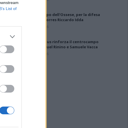
 downstream
B’s List of
Gran colpo dell'Ossese, per la difesa
c'è l'ex Torres Riccardo Idda
7 Ago 2026
Il Selargius rinforza il centrocampo
con Manuel Rinino e Samuele Vacca
6 Ago 2026