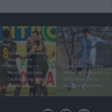
Al Bonorva il bomber
Meloni, nella
Macomerese c'è
L'Arborea rinforza la
Moussa e tornano
difesa con Popescu,
Cataruozzolo, Foddai
all'Orrolese torna
e Vidili
Murgia e arriva Erriu