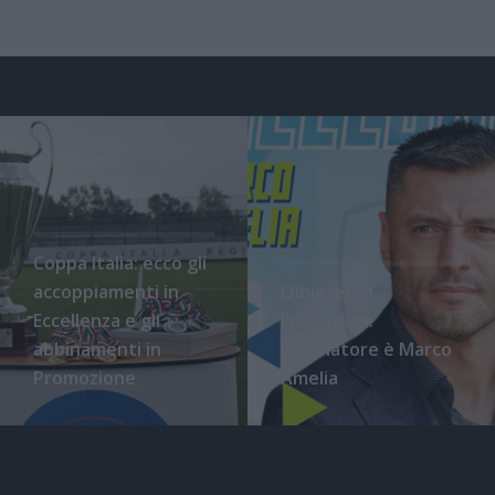
Coppa Italia: ecco gli
accoppiamenti in
Olbia, ecco
Eccellenza e gli
l'ufficialità:
abbinamenti in
l'allenatore è Marco
Promozione
Amelia