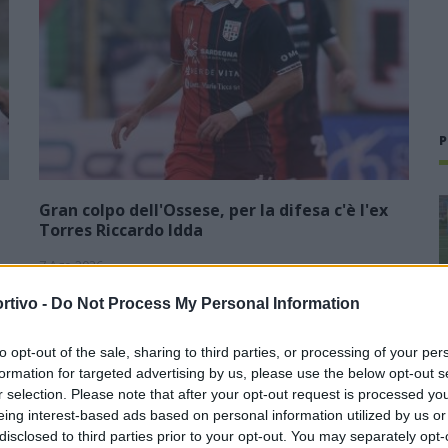
P
Gran colpo dell'Ossese, per la difesa c'è l'ex
Torres Riccardo Idda
7 Ago 2026
L'Ossese piazza un gran colpo per rinforzare la difesa e
rtivo -
Do Not Process My Personal Information
prende Riccardo Idda, difensore algherese classe 1988 che
ha concluso il triennio alla Torres (59 presenze) e, di fatto, la
to opt-out of the sale, sharing to third parties, or processing of your per
sua lunga…
formation for targeted advertising by us, please use the below opt-out s
r selection. Please note that after your opt-out request is processed y
L'Ossese si prepara all'esordio in D:
eing interest-based ads based on personal information utilized by us or
Forzati, Cabrera, Tesio, Limongelli,
disclosed to third parties prior to your opt-out. You may separately opt-
Bolzicco e tanti giovani tra i volti