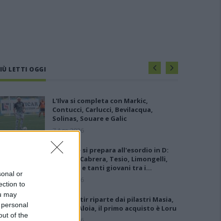
IÙ LETTI OGGI
L'Ilva si completa con Markic,
Contucci, Carlucci, Bevilacqua,
Solinas, Souare e Galic
7 Ago 2026
L'Ossese si prepara all'esordio in D:
Forzati, Cabrera, Tesio, Limongelli,
Bolzicco e tanti giovani tra i…
sonal or
7 Ago 2026
ection to
ou may
Il Monastir riparte dai pilastri Masia,
 personal
Pinna e Aloia, il primo acquisto è Loru
out of the
7 Ago 2026