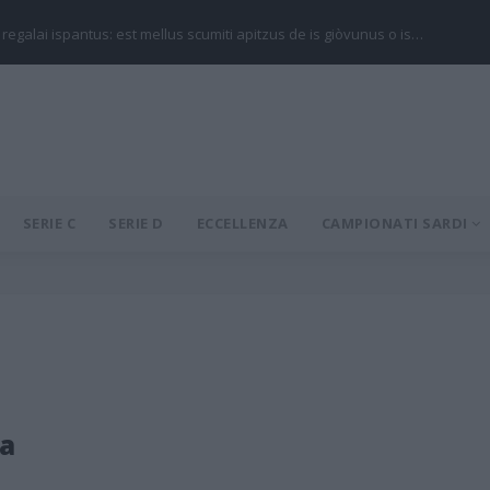
 regalai ispantus: est mellus scumiti apitzus de is giòvunus o is…
SERIE C
SERIE D
ECCELLENZA
CAMPIONATI SARDI
a