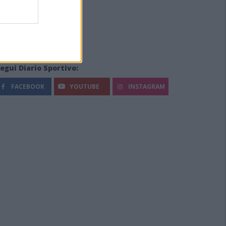
egui Diario Sportivo:
FACEBOOK
YOUTUBE
INSTAGRAM