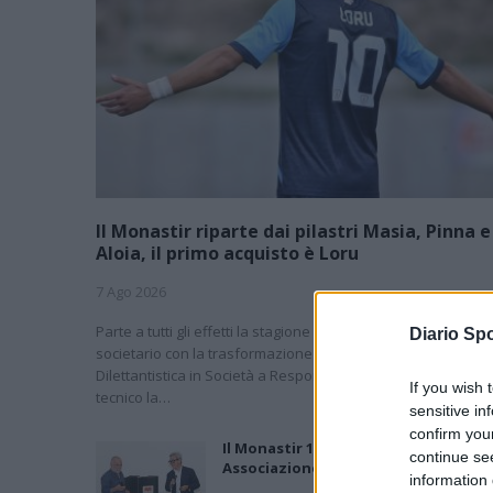
Il Monastir riparte dai pilastri Masia, Pinna e
Aloia, il primo acquisto è Loru
7 Ago 2026
Parte a tutti gli effetti la stagione del Monastir, a livello
Diario Spo
societario con la trasformazione da Associazione Sportiva
Dilettantistica in Società a Responsabilità Limitata, sul lato
If you wish 
tecnico la…
sensitive in
confirm you
Il Monastir 1983 si trasforma da
continue se
Associazione Sportiva in Srl
information 