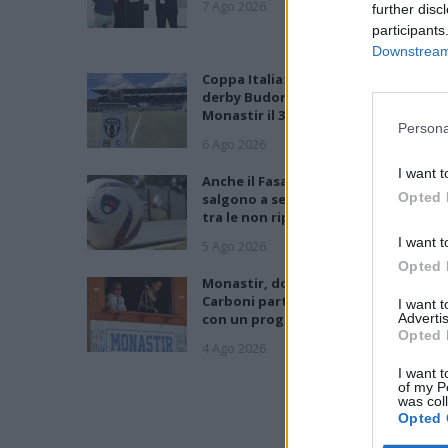
7 Ago 2026
further disc
participants
Downstream 
Coppa Italia: Aranova-Ossese il 23, i
derby Budoni-Latte Dolce e COS-
Monastir il 30
Persona
6 Ago 2026
I want t
Anche il Fasano out e le ammissioni
Opted 
salgono a sei, l'Ilva è la prima società
tra le non ripescate
I want t
5 Ago 2026
Opted 
Monastir, dopo 43 anni di presidenz
Carboni parte l'era Fuke: «Tenere la 
I want 
con un progetto sostenibile»
Advertis
Opted 
4 Ago 2026
I want t
of my P
was col
Opted 