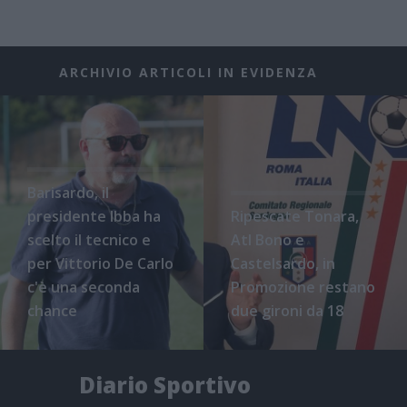
ARCHIVIO ARTICOLI IN EVIDENZA
Barisardo, il
presidente Ibba ha
Ripescate Tonara,
scelto il tecnico e
Atl Bono e
per Vittorio De Carlo
Castelsardo, in
c'è una seconda
Promozione restano
chance
due gironi da 18
Diario Sportivo