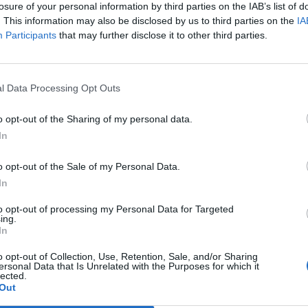
losure of your personal information by third parties on the IAB’s list of
nuovi
. This information may also be disclosed by us to third parties on the
IA
7 Ago 2026
Participants
that may further disclose it to other third parties.
Le 5 sarde ancora nel girone G con 8
squadre laziali, 4 campane e la novità
dei molisani del Venafro
l Data Processing Opt Outs
6 Ago 2026
o opt-out of the Sharing of my personal data.
Latte Dolce, Luigi Piredda il primo dei
In
confermati
4 Ago 2026
o opt-out of the Sale of my Personal Data.
In
a
Lnd, il nodo ripescaggi non si
D
scioglie: rinviate al 5 agosto le
to opt-out of processing my Personal Data for Targeted
ing.
ammissioni
In
3 Ago 2026
o opt-out of Collection, Use, Retention, Sale, and/or Sharing
ersonal Data that Is Unrelated with the Purposes for which it
lected.
Out