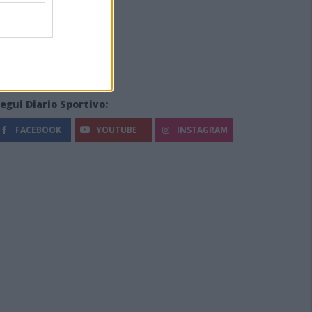
egui Diario Sportivo:
FACEBOOK
YOUTUBE
INSTAGRAM