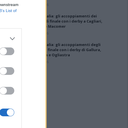
5 Ago 2026
 downstream
B’s List of
Coppa Italia: gli accoppiamenti dei
16esimi di finale con i derby a Cagliari,
Sassari e Macomer
5 Ago 2026
Coppa Italia: gli accoppiamenti degli
ottavi di finale con i derby di Gallura,
Barbagia e Ogliastra
5 Ago 2026