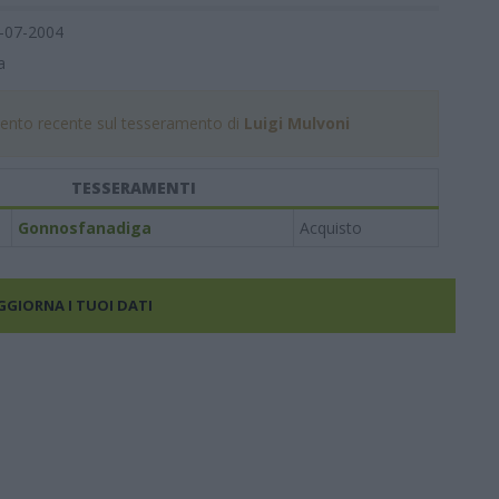
-07-2004
a
nto recente sul tesseramento di
Luigi Mulvoni
TESSERAMENTI
Gonnosfanadiga
Acquisto
AGGIORNA I TUOI DATI