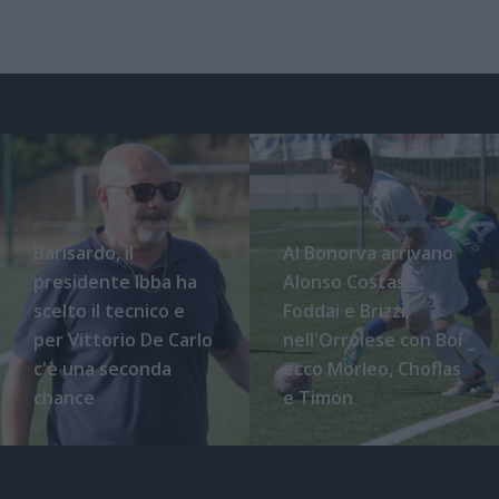
Barisardo, il
Al Bonorva arrivano
presidente Ibba ha
Alonso Costas,
scelto il tecnico e
Foddai e Brizzi,
per Vittorio De Carlo
nell'Orrolese con Boi
c'è una seconda
ecco Morleo, Choflas
chance
e Timon