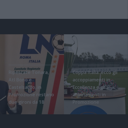
Ripescate Tonara,
Coppa Italia: ecco gli
Atl Bono e
accoppiamenti in
Castelsardo, in
Eccellenza e gli
Promozione restano
abbinamenti in
due gironi da 18
Promozione