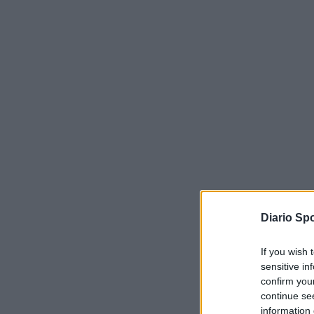
Diario Spo
If you wish 
sensitive in
confirm you
continue se
information 