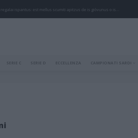
 regalai ispantus: est mellus scumiti apitzus de is giòvunus o is…
SERIE C
SERIE D
ECCELLENZA
CAMPIONATI SARDI
ni