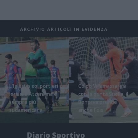
ARCHIVIO ARTICOLI IN EVIDENZA
L'Iglesias coi portieri
Colpo Villamassargia
Idrissi e Atzeni ma è
con la punta Suella, il
sempre più
Bonorva prende
sudamericana
anche Fois
Diario Sportivo