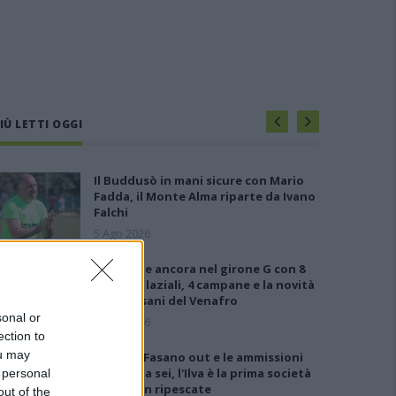
IÙ LETTI OGGI
Il Buddusò in mani sicure con Mario
Fadda, il Monte Alma riparte da Ivano
Falchi
5 Ago 2026
Le 5 sarde ancora nel girone G con 8
squadre laziali, 4 campane e la novità
dei molisani del Venafro
sonal or
6 Ago 2026
ection to
ou may
Anche il Fasano out e le ammissioni
salgono a sei, l'Ilva è la prima società
 personal
tra le non ripescate
out of the