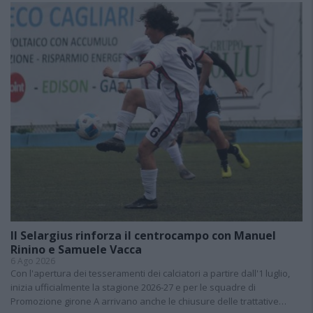
Il Selargius rinforza il centrocampo con Manuel
Rinino e Samuele Vacca
6 Ago 2026
Con l'apertura dei tesseramenti dei calciatori a partire dall'1 luglio,
inizia ufficialmente la stagione 2026-27 e per le squadre di
Promozione girone A arrivano anche le chiusure delle trattative…