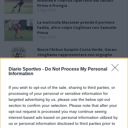
Arborea e Tharros ripartono dai tecnici
Firinu e Frongia
2 Ago 2026
La matricola Macomer prende il portiere
Fadda, altro colpo Coghinas con Samuele
Pinna
2 Ago 2026
Nasce l'Arbus Guspini Costa Verde, Garau:
«Vogliamo rappresentare con orgoglio
l’intero territorio»
31 Lug 2026
Diario Sportivo -
Do Not Process My Personal
Information
Il Sant'Elena si riprende il difensore Mancusi
28 Lug 2026
If you wish to opt-out of the sale, sharing to third parties, or
processing of your personal or sensitive information for
targeted advertising by us, please use the below opt-out
section to confirm your selection. Please note that after your
opt-out request is processed you may continue seeing
interest-based ads based on personal information utilized by
us or personal information disclosed to third parties prior to