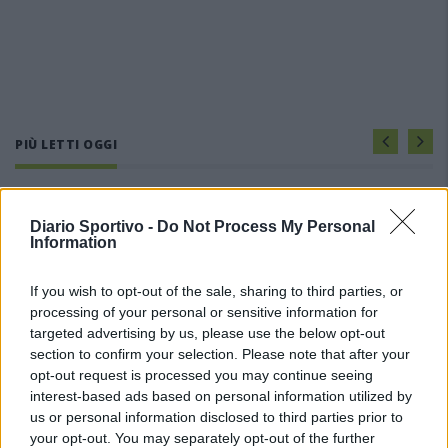
PIÙ LETTI OGGI
Il Selargius rinforza il centrocampo con
Manuel Rinino e Samuele Vacca
Diario Sportivo -
Do Not Process My Personal
Information
6 Ago 2026
If you wish to opt-out of the sale, sharing to third parties, or
Il Buddusò in mani sicure con Mario Fadda, il
processing of your personal or sensitive information for
Monte Alma riparte da Ivano Falchi
targeted advertising by us, please use the below opt-out
5 Ago 2026
section to confirm your selection. Please note that after your
opt-out request is processed you may continue seeing
interest-based ads based on personal information utilized by
Le 5 sarde ancora nel girone G con 8 squadre
laziali, 4 campane e la novità dei molisani del
us or personal information disclosed to third parties prior to
Venafro
your opt-out. You may separately opt-out of the further