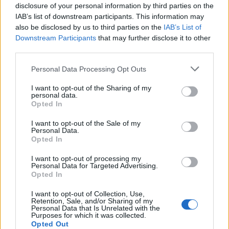
6 Ago 2026
disclosure of your personal information by third parties on the
IAB’s list of downstream participants. This information may
Anche il Fasano out e le ammissioni salgono
also be disclosed by us to third parties on the
IAB’s List of
a sei, l'Ilva è la prima società tra le non
Downstream Participants
that may further disclose it to other
ripescate
third parties.
5 Ago 2026
Personal Data Processing Opt Outs
Coppa Italia: gli accoppiamenti dei 16esimi di
finale con i derby a Cagliari, Sassari e
I want to opt-out of the Sharing of my
Macomer
personal data.
5 Ago 2026
Opted In
I want to opt-out of the Sale of my
Personal Data.
Opted In
I want to opt-out of processing my
Personal Data for Targeted Advertising.
Opted In
I want to opt-out of Collection, Use,
Retention, Sale, and/or Sharing of my
Personal Data that Is Unrelated with the
Purposes for which it was collected.
Opted Out