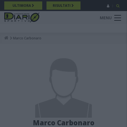
Salta
ULTIMORA
RISULTATI
al
contenuto
MENU
principale
Marco Carbonaro
Breadcrumb
Marco Carbonaro