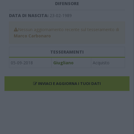
DIFENSORE
DATA DI NASCITA:
23-02-1989
Nessun aggiornamento recente sul tesseramento di
Marco Carbonaro
TESSERAMENTI
05-09-2018
Giugliano
Acquisto
INVIACI E AGGIORNA I TUOI DATI