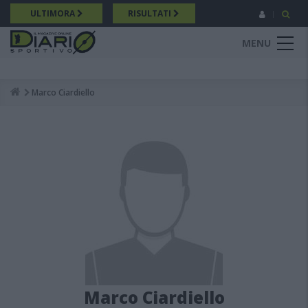
Salta
ULTIMORA
RISULTATI
al
contenuto
MENU
principale
Marco Ciardiello
Breadcrumb
Marco Ciardiello