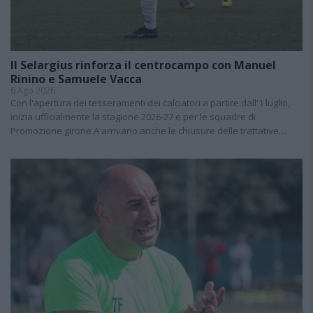
Il Selargius rinforza il centrocampo con Manuel
Rinino e Samuele Vacca
6 Ago 2026
Con l'apertura dei tesseramenti dei calciatori a partire dall'1 luglio,
inizia ufficialmente la stagione 2026-27 e per le squadre di
Promozione girone A arrivano anche le chiusure delle trattative…