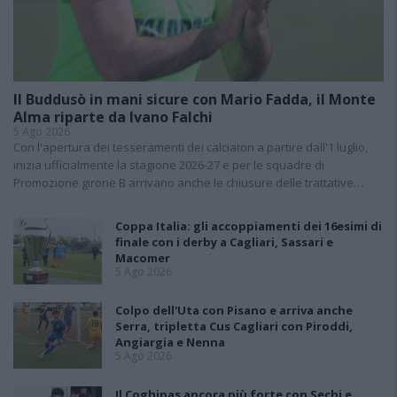
Il Buddusò in mani sicure con Mario Fadda, il Monte
Alma riparte da Ivano Falchi
5 Ago 2026
Con l'apertura dei tesseramenti dei calciatori a partire dall'1 luglio,
inizia ufficialmente la stagione 2026-27 e per le squadre di
Promozione girone B arrivano anche le chiusure delle trattative…
Coppa Italia: gli accoppiamenti dei 16esimi di
finale con i derby a Cagliari, Sassari e
Macomer
5 Ago 2026
Colpo dell'Uta con Pisano e arriva anche
Serra, tripletta Cus Cagliari con Piroddi,
Angiargia e Nenna
5 Ago 2026
Il Coghinas ancora più forte con Sechi e