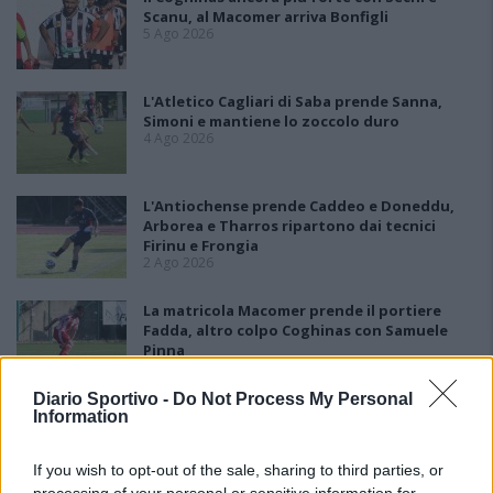
Scanu, al Macomer arriva Bonfigli
5 Ago 2026
L'Atletico Cagliari di Saba prende Sanna,
Simoni e mantiene lo zoccolo duro
4 Ago 2026
L'Antiochense prende Caddeo e Doneddu,
Arborea e Tharros ripartono dai tecnici
Firinu e Frongia
2 Ago 2026
La matricola Macomer prende il portiere
Fadda, altro colpo Coghinas con Samuele
Pinna
2 Ago 2026
Diario Sportivo -
Do Not Process My Personal
Nasce l'Arbus Guspini Costa Verde, Garau:
Information
«Vogliamo rappresentare con orgoglio
l’intero territorio»
If you wish to opt-out of the sale, sharing to third parties, or
31 Lug 2026
processing of your personal or sensitive information for