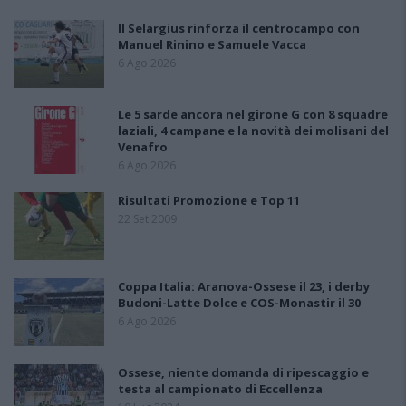
Il Selargius rinforza il centrocampo con
Manuel Rinino e Samuele Vacca
6 Ago 2026
Le 5 sarde ancora nel girone G con 8 squadre
laziali, 4 campane e la novità dei molisani del
Venafro
6 Ago 2026
Risultati Promozione e Top 11
22 Set 2009
Coppa Italia: Aranova-Ossese il 23, i derby
Budoni-Latte Dolce e COS-Monastir il 30
6 Ago 2026
Ossese, niente domanda di ripescaggio e
testa al campionato di Eccellenza