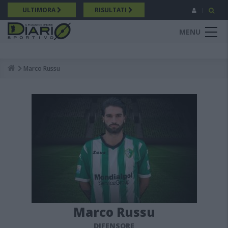
Salta
ULTIMORA
RISULTATI
al
contenuto
MENU
principale
Marco Russu
Breadcrumb
Marco Russu
DIFENSORE