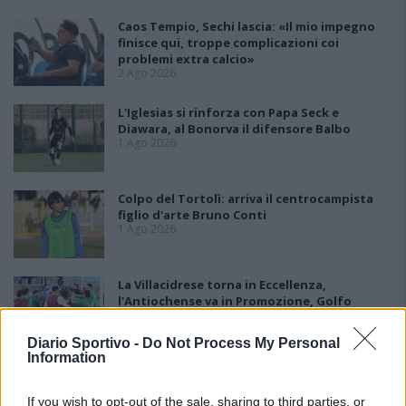
Caos Tempio, Sechi lascia: «Il mio impegno
finisce qui, troppe complicazioni coi
problemi extra calcio»
2 Ago 2026
L'Iglesias si rinforza con Papa Seck e
Diawara, al Bonorva il difensore Balbo
1 Ago 2026
Colpo del Tortolì: arriva il centrocampista
figlio d'arte Bruno Conti
1 Ago 2026
La Villacidrese torna in Eccellenza,
l'Antiochense va in Promozione, Golfo
Aranci e La Salle salgono in Prima
31 Lug 2026
Diario Sportivo -
Do Not Process My Personal
Information
Carbonia, l'ex presidente Canu: «Lasciai i
soldi per pagare le vertenze, Meloni si
If you wish to opt-out of the sale, sharing to third parties, or
assuma le responsabilità»