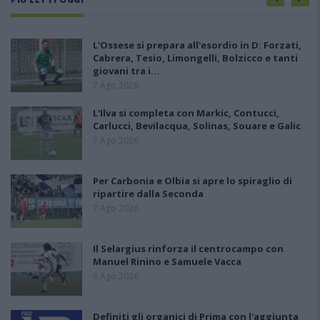
L'Ossese si prepara all'esordio in D: Forzati,
Cabrera, Tesio, Limongelli, Bolzicco e tanti
giovani tra i…
7 Ago 2026
L'Ilva si completa con Markic, Contucci,
Carlucci, Bevilacqua, Solinas, Souare e Galic
7 Ago 2026
Per Carbonia e Olbia si apre lo spiraglio di
ripartire dalla Seconda
7 Ago 2026
Il Selargius rinforza il centrocampo con
Manuel Rinino e Samuele Vacca
6 Ago 2026
Definiti gli organici di Prima con l'aggiunta