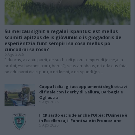
Su mercau sighit a regalai ispantus: est mellus
scumiti apitzus de is giòvunus o is giogadoris de
esperièntzia funt sèmpiri sa cosa mellus po
cuncodrai sa rosa?
6 Ago 2026
E duncas, a cantu parrit, de su chi ndi potzu cumprendi (e megu a
brullai, est bastanti craru, berus?), seus arribbaus, nci dda eus fata,
po ddu narai diaici puru, a nci lompi, a nci spundi (po…
Coppa Italia: gli accoppiamenti degli ottavi
di finale con i derby di Gallura, Barbagia e
Ogliastra
5 Ago 2026
Il CR sardo esclude anche l'Olbia: l'Usinese è
in Eccellenza, il Fonni sale in Promozione
5 Ago 2026