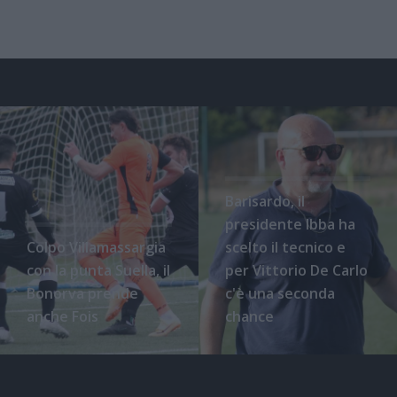
Barisardo, il
presidente Ibba ha
Colpo Villamassargia
scelto il tecnico e
con la punta Suella, il
per Vittorio De Carlo
Bonorva prende
c'è una seconda
anche Fois
chance