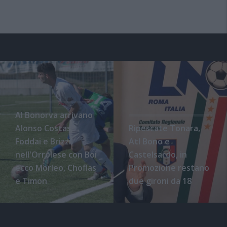
Al Bonorva arrivano
Alonso Costas,
Ripescate Tonara,
Foddai e Brizzi,
Atl Bono e
nell'Orrolese con Boi
Castelsardo, in
ecco Morleo, Choflas
Promozione restano
e Timon
due gironi da 18