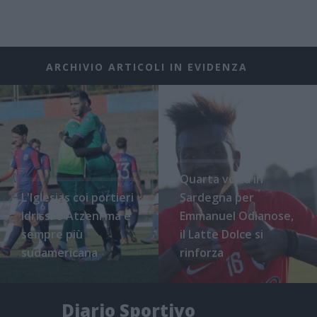
ARCHIVIO ARTICOLI IN EVIDENZA
Quarta volta in
L'Iglesias coi portieri
Sardegna per
Idrissi e Atzeni ma è
Emmanuel Odianose,
sempre più
il Latte Dolce si
sudamericana
rinforza
Diario Sportivo