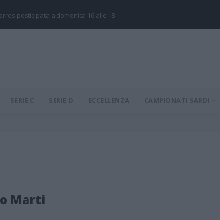
Torres posticipata a domenica 16 alle 18
SERIE C
SERIE D
ECCELLENZA
CAMPIONATI SARDI
o Marti