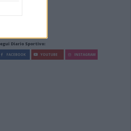
egui Diario Sportivo:
FACEBOOK
YOUTUBE
INSTAGRAM