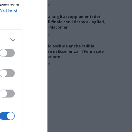
5 Ago 2026
 downstream
B’s List of
Coppa Italia: gli accoppiamenti dei
16esimi di finale con i derby a Cagliari,
Sassari e Macomer
5 Ago 2026
Il CR sardo esclude anche l'Olbia:
l'Usinese è in Eccellenza, il Fonni sale
in Promozione
5 Ago 2026