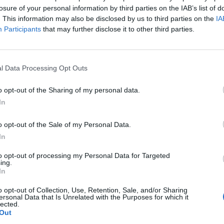
losure of your personal information by third parties on the IAB’s list of
L'Antiochense prende Caddeo e
. This information may also be disclosed by us to third parties on the
IA
Doneddu, Arborea e Tharros
Participants
that may further disclose it to other third parties.
ripartono dai tecnici Firinu e Frongia
2 Ago 2026
l Data Processing Opt Outs
Nasce l'Arbus Guspini Costa Verde,
s
Garau: «Vogliamo rappresentare con
orgoglio l’intero territorio»
o opt-out of the Sharing of my personal data.
31 Lug 2026
In
Al Castiadas tornano Caboni e Melis,
o opt-out of the Sale of my Personal Data.
l'Uta Calcio prende anche Atzori e
In
Siddu
25 Lug 2026
to opt-out of processing my Personal Data for Targeted
ing.
In
o opt-out of Collection, Use, Retention, Sale, and/or Sharing
ersonal Data that Is Unrelated with the Purposes for which it
lected.
Out