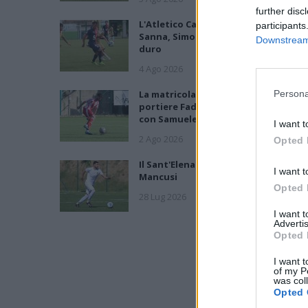
further disc
L'Atletico Cagliari di Saba prende
participants
Sanna, Simoni e mantiene lo zoccolo
Downstream 
duro
4 Ago 2026
La matricola Macomer prende il
Persona
portiere Fadda, altro colpo Coghina
con Samuele Pinna
I want t
2 Ago 2026
Opted 
Il Sant'Elena si riprende il difensore
I want t
Mancusi
Opted 
28 Lug 2026
I want 
Advertis
Opted 
I want t
of my P
was col
Opted 