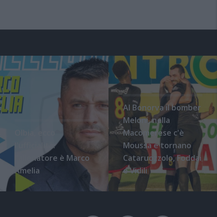
Al Bonorva il bomber
Meloni, nella
Olbia, ecco
Macomerese c'è
l'ufficialità:
Moussa e tornano
l'allenatore è Marco
Cataruozzolo, Foddai
Amelia
e Vidili