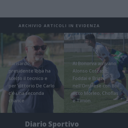
ARCHIVIO ARTICOLI IN EVIDENZA
Barisardo, il
Al Bonorva arrivano
presidente Ibba ha
Alonso Costas,
scelto il tecnico e
Foddai e Brizzi,
per Vittorio De Carlo
nell'Orrolese con Boi
c'è una seconda
ecco Morleo, Choflas
chance
e Timon
Diario Sportivo