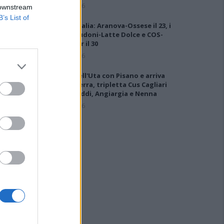
6 Ago 2026
 downstream
B’s List of
Coppa Italia: Aranova-Ossese il 23, i
derby Budoni-Latte Dolce e COS-
Monastir il 30
6 Ago 2026
Colpo dell'Uta con Pisano e arriva
anche Serra, tripletta Cus Cagliari
con Piroddi, Angiargia e Nenna
5 Ago 2026