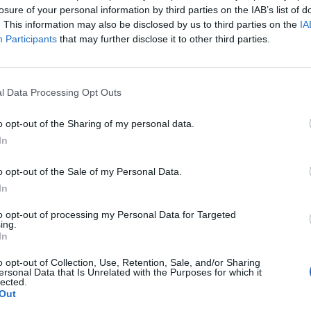
con Piroddi, Angiargia e Nenna
losure of your personal information by third parties on the IAB’s list of
5 Ago 2026
. This information may also be disclosed by us to third parties on the
IA
Participants
that may further disclose it to other third parties.
L'Atletico Cagliari di Saba prende
Sanna, Simoni e mantiene lo zoccolo
duro
4 Ago 2026
l Data Processing Opt Outs
La matricola Macomer prende il
o opt-out of the Sharing of my personal data.
portiere Fadda, altro colpo Coghinas
In
a
con Samuele Pinna
2 Ago 2026
o opt-out of the Sale of my Personal Data.
Il Sant'Elena si riprende il difensore
In
n
Mancusi
to opt-out of processing my Personal Data for Targeted
28 Lug 2026
ing.
In
o opt-out of Collection, Use, Retention, Sale, and/or Sharing
ersonal Data that Is Unrelated with the Purposes for which it
lected.
Out