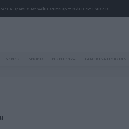
 regalai ispantus: est mellus scumiti apitzus de is giòvunus o is…
SERIE C
SERIE D
ECCELLENZA
CAMPIONATI SARDI
u