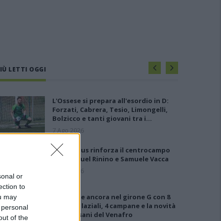
IÙ LETTI OGGI
L'Ossese si prepara all'esordio in D:
Forzati, Cabrera, Tesio, Limongelli,
Bolzicco e tanti giovani tra i…
7 Ago 2026
Il Selargius rinforza il centrocampo
con Manuel Rinino e Samuele Vacca
6 Ago 2026
sonal or
ection to
Le 5 sarde ancora nel girone G con 8
ou may
squadre laziali, 4 campane e la novità
 personal
dei molisani del Venafro
out of the