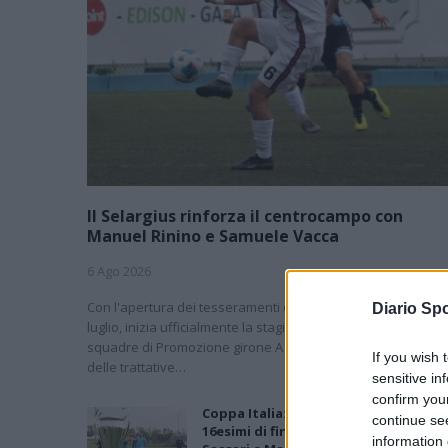
Il Selargius rinforza il centrocampo con
Manuel Rinino e Samuele Vacca
6 Ago 2026
Con l'apertura dei tesseramenti dei calciatori a partire dall'
Diario Spo
luglio, inizia ufficialmente la stagione 2026-27 e per le
squadre di Promozione girone A arrivano anche le chiusur
If you wish 
delle trattative…
sensitive in
confirm you
Coppa Italia: gli accoppiamenti dei
continue se
16esimi di finale con i derby a Cagliari
information 