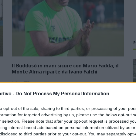
P
Il Buddusò in mani sicure con Mario Fadda, il
Monte Alma riparte da Ivano Falchi
5 Ago 2026
1
Con l'apertura dei tesseramenti dei calciatori a partire dall'1
rtivo -
Do Not Process My Personal Information
luglio, inizia ufficialmente la stagione 2026-27 e per le
e
squadre di Promozione girone B arrivano anche le chiusure
to opt-out of the sale, sharing to third parties, or processing of your per
delle trattative…
formation for targeted advertising by us, please use the below opt-out s
r selection. Please note that after your opt-out request is processed y
Colpo dell'Uta con Pisano e arriva
eing interest-based ads based on personal information utilized by us or
,
anche Serra, tripletta Cus Cagliari
disclosed to third parties prior to your opt-out. You may separately opt-