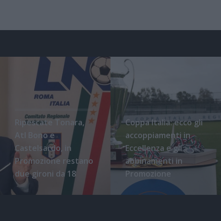
Ripescate Tonara,
Coppa Italia: ecco gli
Atl Bono e
accoppiamenti in
Castelsardo, in
Eccellenza e gli
Promozione restano
abbinamenti in
due gironi da 18
Promozione