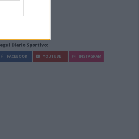
egui Diario Sportivo:
FACEBOOK
YOUTUBE
INSTAGRAM