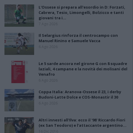
L'Ossese si prepara all'esordio in D: Forzati,
Cabrera, Tesio, Limongelli, Bolzicco e tanti
giovani tra i…
7 Ago 2026
Il Selargius rinforza il centrocampo con
Manuel Rinino e Samuele Vacca
6 Ago 2026
Le 5 sarde ancora nel girone G con 8 squadre
laziali, 4 campane e la novità dei molisani del
Venafro
6 Ago 2026
Coppa Italia: Aranova-Ossese il 23, i derby
Budoni-Latte Dolce e COS-Monastir il 30
6 Ago 2026
Altri innesti all'Ilva: ecco il '98' Riccardo Fiori
(ex San Teodoro) e l'attaccante argentino…
16 Dic 2016