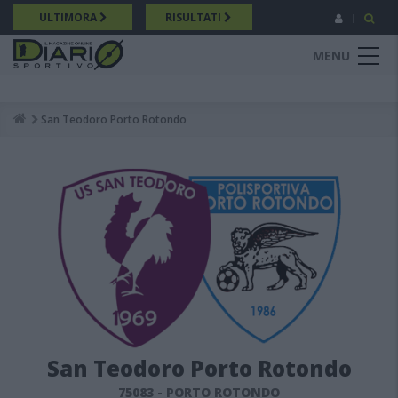
Salta
ULTIMORA
RISULTATI
al
contenuto
MENU
principale
San Teodoro Porto Rotondo
Breadcrumb
San Teodoro Porto Rotondo
75083
-
PORTO ROTONDO