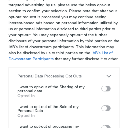
targeted advertising by us, please use the below opt-out
Su mercau sighit a regalai ispantus: est mellus
section to confirm your selection. Please note that after your
scumiti apitzus de is giòvunus o is giogadoris de
opt-out request is processed you may continue seeing
esperièntzia funt sèmpiri sa cosa mellus po
interest-based ads based on personal information utilized by
cuncodrai sa rosa?
us or personal information disclosed to third parties prior to
6 Ago 2026
E duncas, a cantu parrit, de su chi ndi potzu cumprendi (e megu a
your opt-out. You may separately opt-out of the further
brullai, est bastanti craru, berus?), seus arribbaus, nci dda eus fata,
disclosure of your personal information by third parties on the
po ddu narai diaici puru, a nci lompi, a nci spundi (po…
IAB’s list of downstream participants. This information may
also be disclosed by us to third parties on the
IAB’s List of
Downstream Participants
that may further disclose it to other
third parties.
Personal Data Processing Opt Outs
I want to opt-out of the Sharing of my
personal data.
Opted In
I want to opt-out of the Sale of my
Personal Data.
Opted In
I want to opt-out of processing my