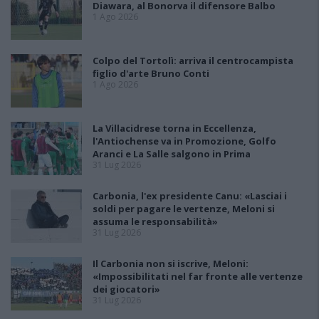
Diawara, al Bonorva il difensore Balbo
1 Ago 2026
Colpo del Tortolì: arriva il centrocampista
figlio d'arte Bruno Conti
1 Ago 2026
La Villacidrese torna in Eccellenza,
l'Antiochense va in Promozione, Golfo
Aranci e La Salle salgono in Prima
31 Lug 2026
Carbonia, l'ex presidente Canu: «Lasciai i
soldi per pagare le vertenze, Meloni si
assuma le responsabilità»
31 Lug 2026
Il Carbonia non si iscrive, Meloni:
«Impossibilitati nel far fronte alle vertenze
dei giocatori»
31 Lug 2026