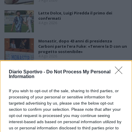
5 Ago 2026
Latte Dolce, Luigi Piredda il primo dei
confermati
4 Ago 2026
Monastir, dopo 43 anni di presidenza
Carboni parte l'era Fuke: «Tenere la D con un
progetto sostenibile»
4 Ago 2026
Lnd, il nodo ripescaggi non si scioglie:
Diario Sportivo -
Do Not Process My Personal
rinviate al 5 agosto le ammissioni
Information
3 Ago 2026
If you wish to opt-out of the sale, sharing to third parties, or
processing of your personal or sensitive information for
targeted advertising by us, please use the below opt-out
section to confirm your selection. Please note that after your
opt-out request is processed you may continue seeing
interest-based ads based on personal information utilized by
us or personal information disclosed to third parties prior to