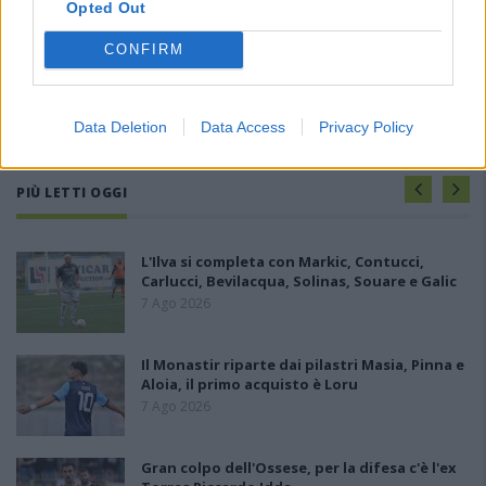
Opted Out
CONFIRM
Data Deletion
Data Access
Privacy Policy
PIÙ LETTI OGGI
L'Ilva si completa con Markic, Contucci,
Carlucci, Bevilacqua, Solinas, Souare e Galic
7 Ago 2026
Il Monastir riparte dai pilastri Masia, Pinna e
Aloia, il primo acquisto è Loru
7 Ago 2026
Gran colpo dell'Ossese, per la difesa c'è l'ex