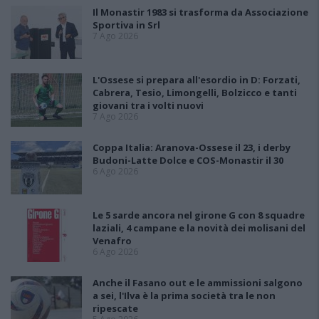
Il Monastir 1983 si trasforma da Associazione
Sportiva in Srl
7 Ago 2026
L'Ossese si prepara all'esordio in D: Forzati,
Cabrera, Tesio, Limongelli, Bolzicco e tanti
giovani tra i volti nuovi
7 Ago 2026
Coppa Italia: Aranova-Ossese il 23, i derby
Budoni-Latte Dolce e COS-Monastir il 30
6 Ago 2026
Le 5 sarde ancora nel girone G con 8 squadre
laziali, 4 campane e la novità dei molisani del
Venafro
6 Ago 2026
Anche il Fasano out e le ammissioni salgono
a sei, l'Ilva è la prima società tra le non
ripescate