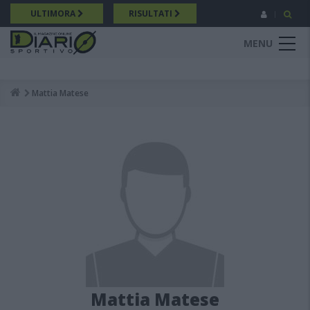
Salta
ULTIMORA
RISULTATI
al
contenuto
MENU
principale
Mattia Matese
Breadcrumb
Mattia Matese