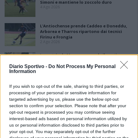
Simoni e mantiene lo zoccolo duro
4 Ago 2026
L'Antiochense prende Caddeo e Doneddu,
Arborea e Tharros ripartono dai tecnici
Firinu e Frongia
2 Ago 2026
La matricola Macomer prende il portiere
Fadda, altro colpo Coghinas con Samuele
Pinna
Diario Sportivo -
Do Not Process My Personal
2 Ago 2026
Information
If you wish to opt-out of the sale, sharing to third parties, or
processing of your personal or sensitive information for
targeted advertising by us, please use the below opt-out
section to confirm your selection. Please note that after your
opt-out request is processed you may continue seeing
interest-based ads based on personal information utilized by
us or personal information disclosed to third parties prior to
your opt-out. You may separately opt-out of the further