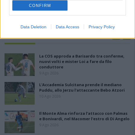
CONFIRM
Data Deletion
Data Access
Privacy Policy
PIÙ LETTI OGGI
La COS approda a Barisardo tra conferme,
nuovi volti e mister Loi a fare da filo
conduttore
9 Ago 2026
L'Accademia Sulcitana prende il mediano
Puddu, allo Jerzu l'attaccante Bebo Atzori
10 Ago 2026
Il Monte Alma rinforza l'attacco con Palmas
e Bonivardi, nel Macomer l'estro di Di Angelo
9 Ago 2026