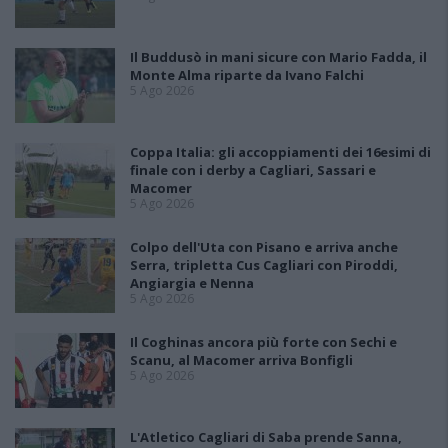
Il Buddusò in mani sicure con Mario Fadda, il
Monte Alma riparte da Ivano Falchi
5 Ago 2026
Coppa Italia: gli accoppiamenti dei 16esimi di
finale con i derby a Cagliari, Sassari e
Macomer
5 Ago 2026
Colpo dell'Uta con Pisano e arriva anche
Serra, tripletta Cus Cagliari con Piroddi,
Angiargia e Nenna
5 Ago 2026
Il Coghinas ancora più forte con Sechi e
Scanu, al Macomer arriva Bonfigli
5 Ago 2026
L'Atletico Cagliari di Saba prende Sanna,