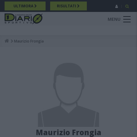
Salta
ULTIMORA
RISULTATI
al
contenuto
MENU
principale
Maurizio Frongia
Breadcrumb
Maurizio Frongia