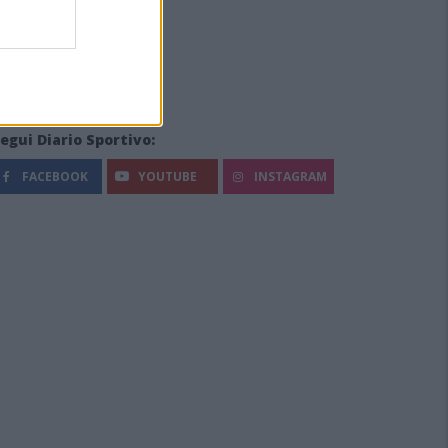
egui Diario Sportivo:
FACEBOOK
YOUTUBE
INSTAGRAM