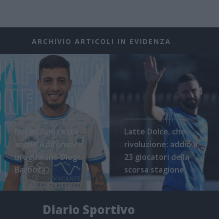
ARCHIVIO ARTICOLI IN EVIDENZA
Nel Budoni resta
Latte Dolce, che
anche il difensore
rivoluzione: addio a
uruguaiano Diego
23 giocatori della
Barboza
scorsa stagione
Diario Sportivo