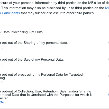
5 Ago 2026
losure of your personal information by third parties on the IAB’s list of
. This information may also be disclosed by us to third parties on the
IA
L'Atletico Cagliari di Saba prende
Participants
that may further disclose it to other third parties.
Sanna, Simoni e mantiene lo zoccolo
duro
4 Ago 2026
l Data Processing Opt Outs
La matricola Macomer prende il
portiere Fadda, altro colpo Coghinas
o opt-out of the Sharing of my personal data.
a
con Samuele Pinna
In
2 Ago 2026
o opt-out of the Sale of my Personal Data.
Il Sant'Elena si riprende il difensore
In
n
Mancusi
28 Lug 2026
to opt-out of processing my Personal Data for Targeted
ing.
In
o opt-out of Collection, Use, Retention, Sale, and/or Sharing
ersonal Data that Is Unrelated with the Purposes for which it
lected.
Out