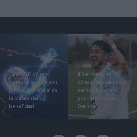
Giovani D Valore,
Il Barisardo ha in
raddoppiano i premi
difesa l'ex nazionale
per i club e si allarga
serbo Klisura e il
la platea dei
portiere sloveno
beneficiari
Deronja