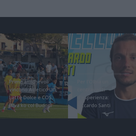
Prime amichevoli:
Per l'Olbia un
vincono Atletico Uri,
centravanti
Latte Dolce e COS,
d'esperienza:
l'Ilva ko col Budoni
Riccardo Santi