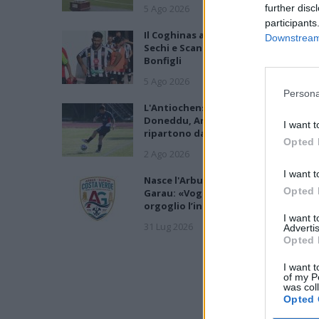
5 Ago 2026
further disc
participants
Il Coghinas ancora più forte con
Downstream 
Sechi e Scanu, al Macomer arriva
Bonfigli
5 Ago 2026
Persona
L'Antiochense prende Caddeo e
Doneddu, Arborea e Tharros
I want t
ripartono dai tecnici Firinu e Frongi
Opted 
2 Ago 2026
I want t
Nasce l'Arbus Guspini Costa Verde,
Opted 
Garau: «Vogliamo rappresentare co
orgoglio l’intero territorio»
I want 
31 Lug 2026
Advertis
Opted 
I want t
of my P
was col
Opted 