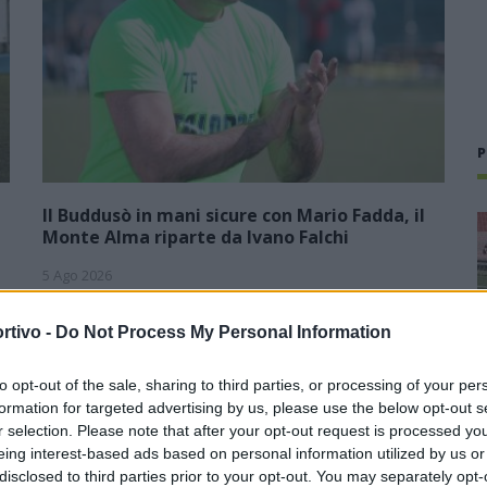
P
Il Buddusò in mani sicure con Mario Fadda, il
Monte Alma riparte da Ivano Falchi
5 Ago 2026
1
Con l'apertura dei tesseramenti dei calciatori a partire dall'1
rtivo -
Do Not Process My Personal Information
luglio, inizia ufficialmente la stagione 2026-27 e per le
e
squadre di Promozione girone B arrivano anche le chiusure
delle trattative…
to opt-out of the sale, sharing to third parties, or processing of your per
formation for targeted advertising by us, please use the below opt-out s
Colpo dell'Uta con Pisano e arriva
r selection. Please note that after your opt-out request is processed y
,
anche Serra, tripletta Cus Cagliari
eing interest-based ads based on personal information utilized by us or
con Piroddi, Angiargia e Nenna
disclosed to third parties prior to your opt-out. You may separately opt-