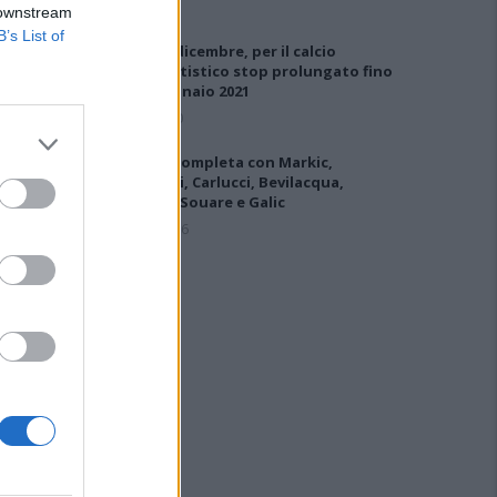
 downstream
B’s List of
DPCM 3 dicembre, per il calcio
dilettantistico stop prolungato fino
al 15 gennaio 2021
3 Dic 2020
L'Ilva si completa con Markic,
Contucci, Carlucci, Bevilacqua,
Solinas, Souare e Galic
7 Ago 2026