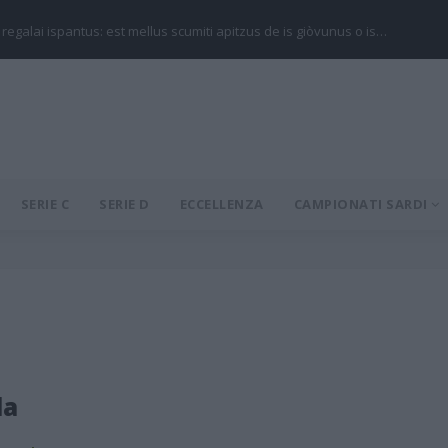
 regalai ispantus: est mellus scumiti apitzus de is giòvunus o is…
SERIE C
SERIE D
ECCELLENZA
CAMPIONATI SARDI
la