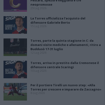
Pescara, Spezia e Reggiana e tre
neopromosse
29 Lug 2026
La Torres ufficializza l'acquisto del
difensore Gabriele Berto
15 Lug 2026
Torres, parte la quinta stagione in C: da
domani visite mediche e allenamenti, ritiro a
Buddusò 17-31 luglio
12 Lug 2026
Torres, arriva in prestito dalla Cremonese il
difensore centrale Scaringi
10 Lug 2026
Per il portiere Tirelli un nuovo step: «Alla
Torres per crescere e imparare da Zaccagno»
8 Lug 2026