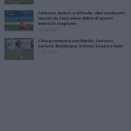
Carbonia, Meloni si difende: «Nei rendiconti
lasciati da Canu meno debiti di quanti
emersi in stagione»
10 Ago 2026
L'Ilva si completa con Markic, Contucci,
Carlucci, Bevilacqua, Solinas, Souare e Galic
7 Ago 2026