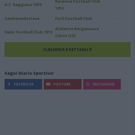
Ravenna Football Club
-
A.C. Reggiana 1919
1913
-
Sambenedettese
Forlì Football Club
Atalanta Bergamasca
-
Vado Football Club 1913
Calcio U23
CLASSIFICA E DETTAGLI
Segui Diario Sportivo:
FACEBOOK
YOUTUBE
INSTAGRAM