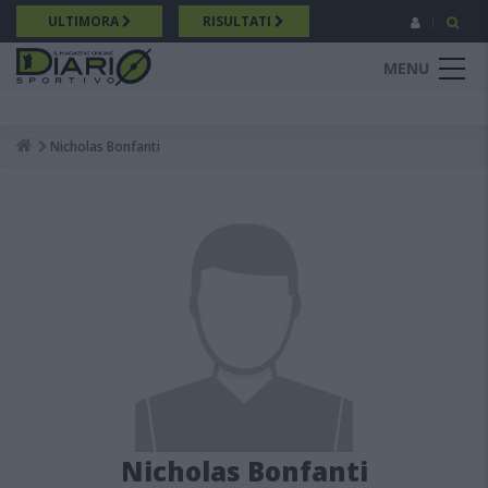
Salta
ULTIMORA
RISULTATI
al
contenuto
MENU
principale
Nicholas Bonfanti
Breadcrumb
Nicholas Bonfanti