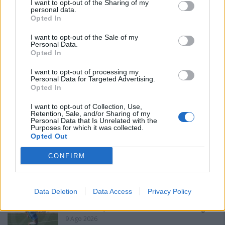
I want to opt-out of the Sharing of my
personal data.
Opted In
I want to opt-out of the Sale of my
Personal Data.
Opted In
PIÙ LETTI OGGI
I want to opt-out of processing my
Personal Data for Targeted Advertising.
Opted In
L'Accademia Sulcitana prende il mediano
I want to opt-out of Collection, Use,
Puddu, allo Jerzu l'attaccante Bebo Atzori
Retention, Sale, and/or Sharing of my
Personal Data that Is Unrelated with the
10 Ago 2026
Purposes for which it was collected.
Opted Out
La COS approda a Barisardo tra conferme,
CONFIRM
nuovi volti e mister Loi a fare da filo
conduttore
9 Ago 2026
Data Deletion
Data Access
Privacy Policy
Il Monte Alma rinforza l'attacco con Palmas
e Bonivardi, nel Macomer l'estro di Di Angelo
9 Ago 2026